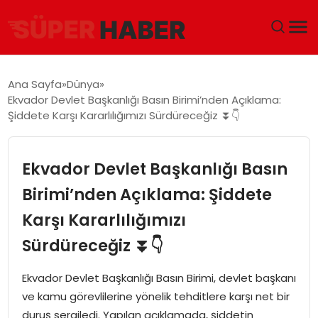
ANA SAYFA
Ana Sayfa
Dünya
Ekvador Devlet Başkanlığı Basın Birimi’nden Açıklama:
GÜNDEM
Şiddete Karşı Kararlılığımızı Sürdüreceğiz ⏬👇
DÜNYA
Ekvador Devlet Başkanlığı Basın
EĞITIM
Birimi’nden Açıklama: Şiddete
Karşı Kararlılığımızı
EKONOMI
Sürdüreceğiz ⏬👇
MAGAZIN
Ekvador Devlet Başkanlığı Basın Birimi, devlet başkanı
SAĞLIK
ve kamu görevlilerine yönelik tehditlere karşı net bir
duruş sergiledi. Yapılan açıklamada, şiddetin