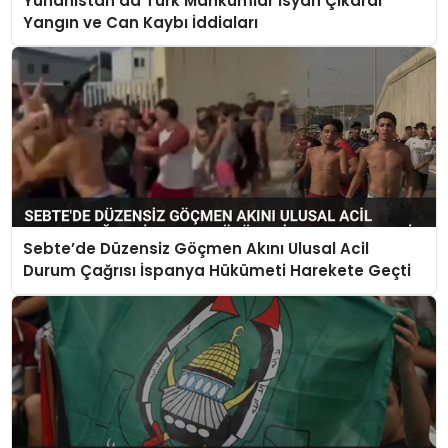
Yunanistan’da Türk Mahkumlar İsyan Çıkardı
Yangın ve Can Kaybı İddiaları
Sebte’de Düzensiz Göçmen Akını Ulusal Acil
Durum Çağrısı İspanya Hükümeti Harekete Geçti