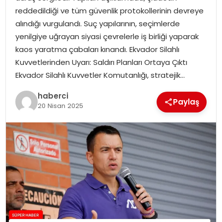
SIYASET
reddedildiği ve tüm güvenlik protokollerinin devreye
alındığı vurgulandı. Suç yapılarının, seçimlerde
SPOR
yenilgiye uğrayan siyasi çevrelerle iş birliği yaparak
kaos yaratma çabaları kınandı. Ekvador Silahlı
TEKNOLOJI
Kuvvetlerinden Uyarı: Saldırı Planları Ortaya Çıktı
Ekvador Silahlı Kuvvetler Komutanlığı, stratejik…
YAŞAM
haberci
Paylaş
20 Nisan 2025