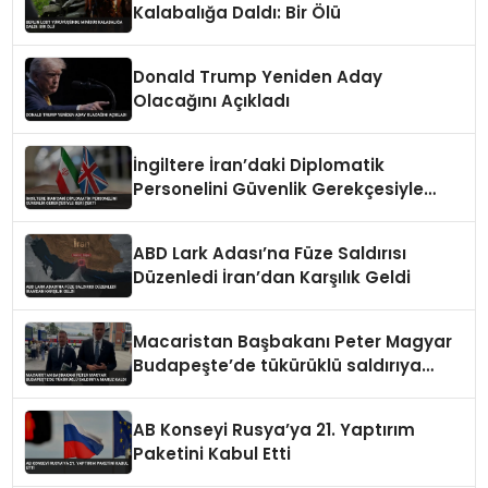
Kalabalığa Daldı: Bir Ölü
Donald Trump Yeniden Aday
Olacağını Açıkladı
İngiltere İran’daki Diplomatik
Personelini Güvenlik Gerekçesiyle
Geri Çekti
ABD Lark Adası’na Füze Saldırısı
Düzenledi İran’dan Karşılık Geldi
Macaristan Başbakanı Peter Magyar
Budapeşte’de tükürüklü saldırıya
maruz kaldı
AB Konseyi Rusya’ya 21. Yaptırım
Paketini Kabul Etti