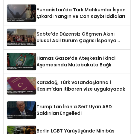
Yunanistan’da Türk Mahkumlar İsyan
Çıkardı Yangın ve Can Kaybı İddiaları
Sebte’de Düzensiz Göçmen Akını
Ulusal Acil Durum Çağrısı İspanya
Hükümeti Harekete Geçti
Hamas Gazze’de Ateşkesin İkinci
Aşamasında Mutabakata Bağlı
Karadağ, Türk vatandaşlarına 1
Kasım’dan itibaren vize uygulayacak
Trump’tan İran’a Sert Uyarı ABD
Saldırıları Engelledi
Berlin LGBT Yürüyüşünde Minibüs