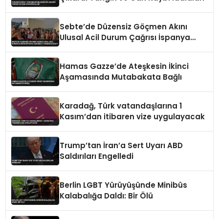
Sebte’de Düzensiz Göçmen Akını
Ulusal Acil Durum Çağrısı İspanya
Hükümeti Harekete Geçti
Hamas Gazze’de Ateşkesin İkinci
Aşamasında Mutabakata Bağlı
Karadağ, Türk vatandaşlarına 1
Kasım’dan itibaren vize uygulayacak
Trump’tan İran’a Sert Uyarı ABD
Saldırıları Engelledi
Berlin LGBT Yürüyüşünde Minibüs
Kalabalığa Daldı: Bir Ölü