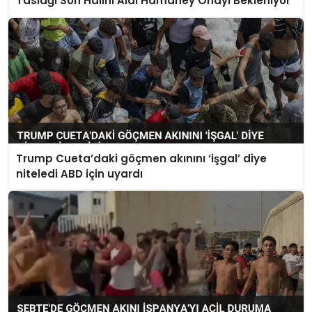
Taslağı Son Halini Aldı Hamaney Onayı Bekleniyor
Trump Cueta’daki göçmen akınını ‘işgal’ diye
niteledi ABD için uyardı