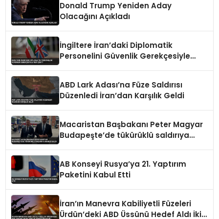
Donald Trump Yeniden Aday
Olacağını Açıkladı
İngiltere İran’daki Diplomatik
Personelini Güvenlik Gerekçesiyle
Geri Çekti
ABD Lark Adası’na Füze Saldırısı
Düzenledi İran’dan Karşılık Geldi
Macaristan Başbakanı Peter Magyar
Budapeşte’de tükürüklü saldırıya
maruz kaldı
AB Konseyi Rusya’ya 21. Yaptırım
Paketini Kabul Etti
İran’ın Manevra Kabiliyetli Füzeleri
Ürdün’deki ABD Üssünü Hedef Aldı İki