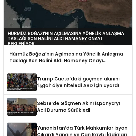
Hürmüz Boğazı’nın Açılmasına Yönelik Anlaşma
Taslağı Son Halini Aldı Hamaney Onayı
Bekleniyor
Trump Cueta’daki göçmen akınını
‘işgal’ diye niteledi ABD için uyardı
Sebte’de Göçmen Akını İspanya’yı
Acil Duruma Sürükledi
Yunanistan’da Türk Mahkumlar İsyan
Çıkardı Yangın ve Can Kaybı İddiaları