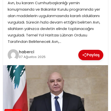
Avn, bu kararın Cumhurbaşkanlığı yemin
SIYASET
konuşmasında ve Bakanlar Kurulu programında yer
alan maddelerin uygulanmasında kararlı olduklarını
SPOR
vurguladı. Sürecin hızla devam ettiğini belirten Avn,
silahların yalnızca devletin elinde toplanacağını
TEKNOLOJI
vurguladı. Temel Yol Haritası Lübnan Ordusu
Tarafından Belirlenecek Avn,…
YAŞAM
haberci
Paylaş
07 Ağustos 2025