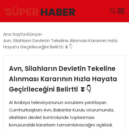
ANA SAYFA
Ana Sayfa
Dünya
Avn, Silahların Devletin Tekeline Alınması Kararının Hızla
GÜNDEM
Hayata Geçirileceğini Belirtti ⏬👇
DÜNYA
Avn, Silahların Devletin Tekeline
EĞITIM
Alınması Kararının Hızla Hayata
Geçirileceğini Belirtti ⏬👇
EKONOMI
Al Arabiya televizyonunun sorularını yanıtlayan
MAGAZIN
Cumhurbaşkanı Avn, Bakanlar Kurulu oturumunda,
silahların devlet kontrolünde toplanması
SAĞLIK
konusundaki kararların tamamlanacağını açıkladı.