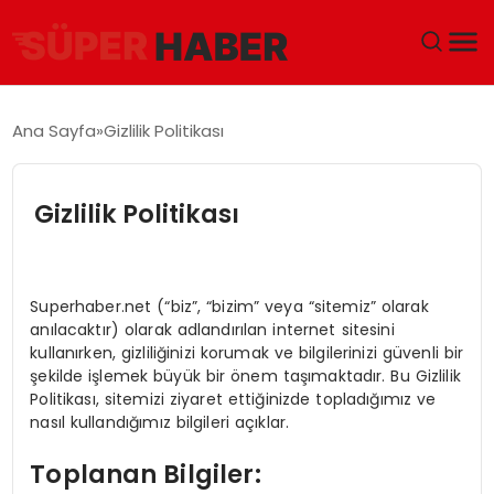
ANA SAYFA
Ana Sayfa
Gizlilik Politikası
GÜNDEM
Gizlilik Politikası
DÜNYA
EĞITIM
Superhaber.net (“biz”, “bizim” veya “sitemiz” olarak
anılacaktır) olarak adlandırılan internet sitesini
EKONOMI
kullanırken, gizliliğinizi korumak ve bilgilerinizi güvenli bir
şekilde işlemek büyük bir önem taşımaktadır. Bu Gizlilik
MAGAZIN
Politikası, sitemizi ziyaret ettiğinizde topladığımız ve
nasıl kullandığımız bilgileri açıklar.
SAĞLIK
Toplanan Bilgiler: