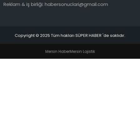
Reklam & iş birliği:
habersonuclari@gmail.com
SIYASET
SPOR
Copyright © 2025 Tüm hakları SÜPER HABER 'de saklıdır.
TEKNOLOJI
Mersin Haber
Mersin Lojistik
YAŞAM