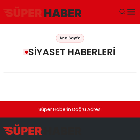
ANA SAYFA
Ana Sayfa
GÜNDEM
SIYASET HABERLERI
DÜNYA
EĞITIM
EKONOMI
Süper Haberin Doğru Adresi
MAGAZIN
SAĞLIK