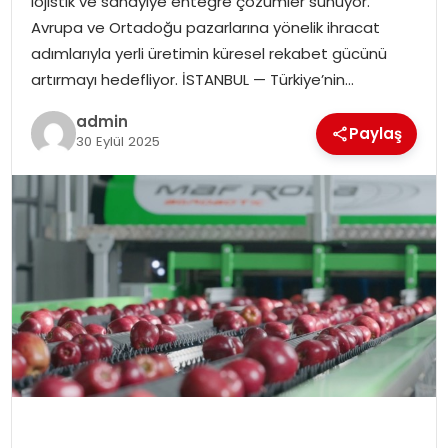
lojistik ve sanayiye entegre çözümler sunuyor.
SIYASET
Avrupa ve Ortadoğu pazarlarına yönelik ihracat
adımlarıyla yerli üretimin küresel rekabet gücünü
SPOR
artırmayı hedefliyor. İSTANBUL — Türkiye’nin…
admin
TEKNOLOJI
Paylaş
30 Eylül 2025
YAŞAM