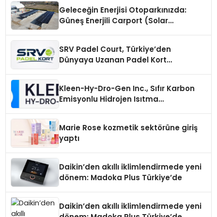
Geleceğin Enerjisi Otoparkınızda:
Güneş Enerjili Carport (Solar
Otopark) Nedir?
SRV Padel Court, Türkiye’den
Dünyaya Uzanan Padel Kort
Üretiminde Güvenin Adresi
Kleen-Hy-Dro-Gen Inc., Sıfır Karbon
Emisyonlu Hidrojen Isıtma
Teknolojisinde ISO ve TSSA
Düzenleyici Onaylarını Aldı
Marie Rose kozmetik sektörüne giriş
yaptı
Daikin’den akıllı iklimlendirmede yeni
dönem: Madoka Plus Türkiye’de
Daikin’den akıllı iklimlendirmede yeni
dönem: Madoka Plus Türkiye’de