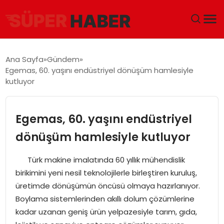
ANA SAYFA
Ana Sayfa
Gündem
Egemas, 60. yaşını endüstriyel dönüşüm hamlesiyle
GÜNDEM
kutluyor
DÜNYA
Egemas, 60. yaşını endüstriyel
EĞITIM
dönüşüm hamlesiyle kutluyor
EKONOMI
Türk makine imalatında 60 yıllık mühendislik
birikimini yeni nesil teknolojilerle birleştiren kuruluş,
MAGAZIN
üretimde dönüşümün öncüsü olmaya hazırlanıyor.
Boylama sistemlerinden akıllı dolum çözümlerine
SAĞLIK
kadar uzanan geniş ürün yelpazesiyle tarım, gıda,