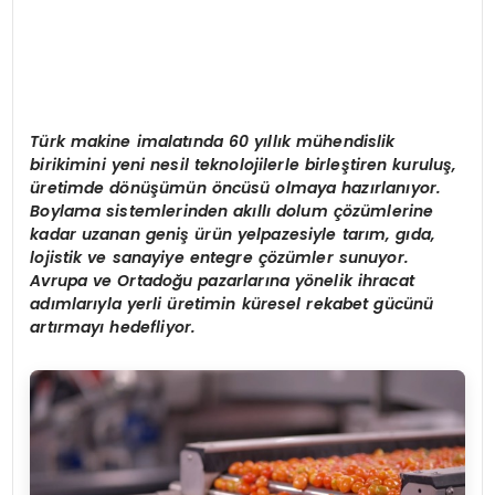
Türk makine imalatında 60 yıllık mühendislik
birikimini yeni nesil teknolojilerle birleştiren kuruluş,
üretimde d
ö
nüşümün
ö
ncüsü olmaya hazı
rlan
ıyor.
Boylama sistemlerinden akıllı dolum çözümlerine
kadar uzanan geniş ürün yelpazesiyle tarım, gıda,
lojistik ve sanayiye entegre çözümler sunuyor.
Avrupa ve Ortadoğu pazarlarına y
ö
nelik ihracat
adımlarıyla yerli üretimin küresel rekabet gücünü
artırmayı hedefliyor.