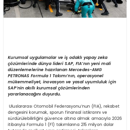
Kurumsal uygulamalar ve i
ş
odakl
ı
yapay zeka
çö
z
ü
mlerinde d
ü
nya lideri SAP, FIA
’
n
ı
n yeni mali
d
ü
zenlemelerine haz
ı
rlanan Mercedes-AMG
PETRONAS Formula 1 Tak
ı
m
ı’
n
ı
n, operasyonel
m
ü
kemmeliyet, inovasyon ve yasal uyumluluk i
ç
in
SAP
’
nin ak
ı
ll
ı
kurumsal
çö
z
ü
mlerinden
yararlanaca
ğı
n
ı
duyurdu.
Uluslararası Otomobil Federasyonu’nun (FIA), rekabet
dengesini korumak, sporun finansal istikrarını ve
sürdürülebilirliğini güvence altına almak amacıyla 2026
itibarıyla Formula 1 (F1) takımlarına 215 milyon dolar