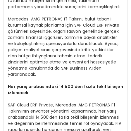
tutarında maliyet sınırı getirmesi, takımların
performans yönetimindeki süreçlerini karmaşıklaştırdı.
Mercedes-AMG PETRONAS F1 Takımı, bulut tabanlı
kurumsal kaynak planlama için SAP Cloud ERP Private
çözümleri sayesinde, organizasyon genelinde gerçek
zamanlı finansal içgörüler, tahmine dayalı analitikler
ve kolaylaştırılmış operasyonlarla donatılacak. Ayrıca,
gelişen maliyet sınırı çerçevesinde kritik yetkinlikler
olan bütçe ihtiyaçlarını tahmin etme, tedarik
zincirlerini optimize etme ve envanteri hassasiyetle
yönetme konularında da SAP Business AI’den
yararlanacak.
Her yar
ış
arabas
ı
ndaki 14.500
’
den fazla tekil bile
ş
en
izlenecek
SAP Cloud ERP Private, Mercedes-AMG PETRONAS F1
Takımı’nın envanter yönetimi kapsamında, her yarış
arabasındaki 14.500’den fazla tekil bileşenin izlenmesi
ve değerinin belirlenmesinde temel rol oynayacak. FIA
raporlamasında harcanan mesaiyi azaltarak, yeni