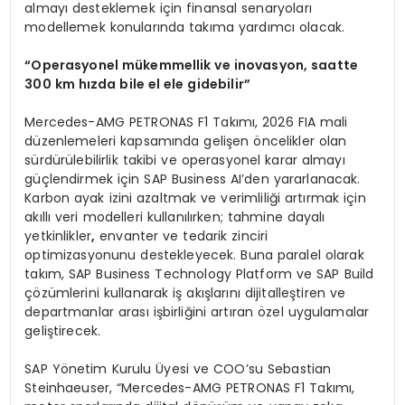
almayı desteklemek için finansal senaryoları
modellemek konularında takıma yardımcı olacak.
“
Operasyonel m
ü
kemmellik ve inovasyon, saatte
300 km h
ı
zda bile el ele gidebilir
”
Mercedes-AMG PETRONAS F1 Takımı, 2026 FIA mali
düzenlemeleri kapsamında gelişen öncelikler olan
sürdürülebilirlik takibi ve operasyonel karar almayı
güçlendirmek için SAP Business AI’den yararlanacak.
Karbon ayak izini azaltmak ve verimliliği artırmak için
akıllı veri modelleri kullanılırken; tahmine dayalı
yetkinlikler
,
envanter ve tedarik zinciri
optimizasyonunu destekleyecek. Buna paralel olarak
takım, SAP Business Technology Platform ve SAP Build
çözümlerini kullanarak iş akışlarını dijitalleştiren ve
departmanlar arası işbirliğini artıran özel uygulamalar
geliştirecek.
SAP Yönetim Kurulu Üyesi ve COO’su Sebastian
Steinhaeuser, “Mercedes-AMG PETRONAS F1 Takımı,