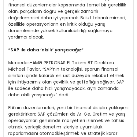
finansal düzenlemeler kapsamında temel bir gereklilik
olan, parçaların doğru ve gerçek zamanlı
değerlemesini daha iyi yapacak. Bulut tabanlı mimari,
özellikle operasyonların en kritik olduğu yarış
dönemlerinde yüksek kullanılabilirliği sağlamaya
yardımcı olacak.
“
SAP ile daha
‘
ak
ı
ll
ı’
yar
ış
aca
ğı
z
”
Mercedes-AMG PETRONAS F1 Takımı BT Direktörü
Michael Taylor, “SAP’nin teknolojisi, sporun finansal
sınırları içinde kalarak en üst düzeyde rekabet etmek
için ihtiyacımız olan çeviklik ve şeffaflığı sağlıyor. SAP
ile sadece daha hızlı yarışmayacak, aynı zamanda
daha akıllı yarışacağız” dedi.
FIA’nın düzenlemeleri, yeni bir finansal disiplin yaklaşımı
gerektirirken; SAP çözümleri de Ar-Ge, üretim ve yarış
operasyonları genelinde maliyetleri izlemek ve tahsis
etmek, yerleşik denetim izleriyle uyumluluk
raporlamasını otomatikleştirmek ve stratejik karar