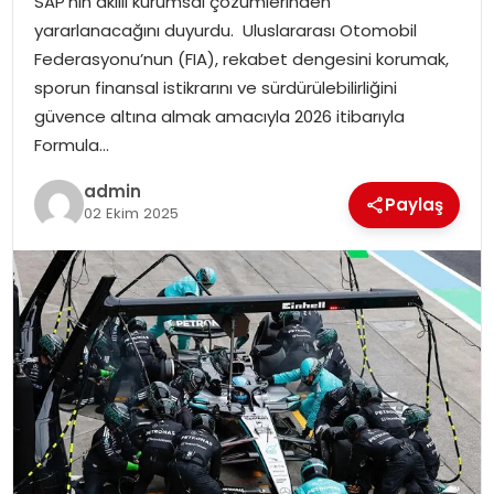
SAP’nin akıllı kurumsal çözümlerinden
SIYASET
yararlanacağını duyurdu. Uluslararası Otomobil
Federasyonu’nun (FIA), rekabet dengesini korumak,
SPOR
sporun finansal istikrarını ve sürdürülebilirliğini
güvence altına almak amacıyla 2026 itibarıyla
TEKNOLOJI
Formula…
admin
YAŞAM
Paylaş
02 Ekim 2025