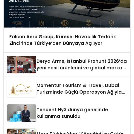
Falcon Aero Group, Küresel Havacılık Tedarik
Zincirinde Türkiye’den Dünyaya Açılıyor
Derya Arms, İstanbul Prohunt 2026’da
yeni nesil ürünlerini ve global marka
vizyonunu sergiledi
Momentur Tourism & Travel, Dubai
Turizminde Güçlü Operasyon Ağıyla
Fark Yaratıyor
Tencent Hy3 dünya genelinde
kullanıma sunuldu
Mars Türkiye’den “Köpeğini İşe Götür