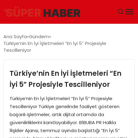
ANA SAYFA
Ana Sayfa
Gündem
Türkiye’nin En İyi İşletmeleri “En İyi 5” Projesiyle
GÜNDEM
Tescilleniyor
DÜNYA
Türkiye’nin En İyi İşletmeleri “En
EĞITIM
İyi 5” Projesiyle Tescilleniyor
EKONOMI
Türkiye’nin En İyi İşletmeleri “En İyi 5” Projesiyle
Tescilleniyor Türkiye genelinde faaliyet gösteren
MAGAZIN
başarılı işletmeler, artık dijital ortamda da
güvenilirliklerini kanıtlayabiliyor. BİBUBA PR Halkla
SAĞLIK
İlişkiler Ajansı, temmuz ayında başlattığı “En İyi 5”