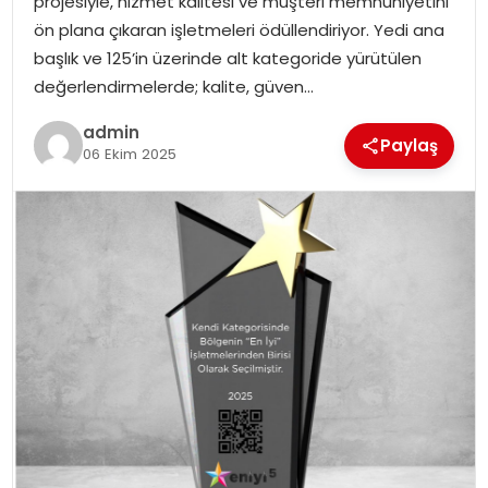
projesiyle, hizmet kalitesi ve müşteri memnuniyetini
SIYASET
ön plana çıkaran işletmeleri ödüllendiriyor. Yedi ana
başlık ve 125’in üzerinde alt kategoride yürütülen
SPOR
değerlendirmelerde; kalite, güven…
admin
TEKNOLOJI
Paylaş
06 Ekim 2025
YAŞAM