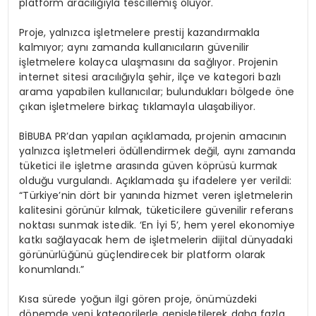
platform aracılığıyla tescillemiş oluyor.
Proje, yalnızca işletmelere prestij kazandırmakla
kalmıyor; aynı zamanda kullanıcıların güvenilir
işletmelere kolayca ulaşmasını da sağlıyor. Projenin
internet sitesi aracılığıyla şehir, ilçe ve kategori bazlı
arama yapabilen kullanıcılar; bulundukları bölgede öne
çıkan işletmelere birkaç tıklamayla ulaşabiliyor.
BİBUBA PR’dan yapılan açıklamada, projenin amacının
yalnızca işletmeleri ödüllendirmek değil, aynı zamanda
tüketici ile işletme arasında güven köprüsü kurmak
olduğu vurgulandı. Açıklamada şu ifadelere yer verildi:
“Türkiye’nin dört bir yanında hizmet veren işletmelerin
kalitesini görünür kılmak, tüketicilere güvenilir referans
noktası sunmak istedik. ‘En İyi 5’, hem yerel ekonomiye
katkı sağlayacak hem de işletmelerin dijital dünyadaki
görünürlüğünü güçlendirecek bir platform olarak
konumlandı.”
Kısa sürede yoğun ilgi gören proje, önümüzdeki
dönemde yeni kategorilerle genişletilerek daha fazla