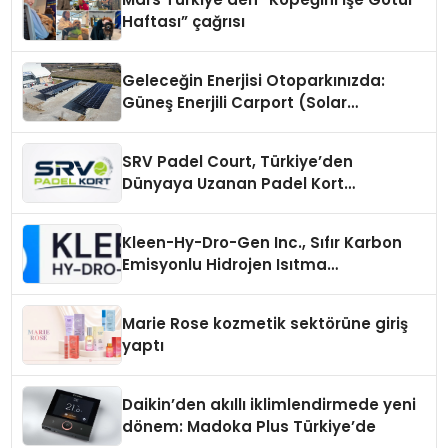
Haftası” çağrısı
Geleceğin Enerjisi Otoparkınızda:
Güneş Enerjili Carport (Solar
Otopark) Nedir?
SRV Padel Court, Türkiye’den
Dünyaya Uzanan Padel Kort
Üretiminde Güvenin Adresi
Kleen-Hy-Dro-Gen Inc., Sıfır Karbon
Emisyonlu Hidrojen Isıtma
Teknolojisinde ISO ve TSSA
Düzenleyici Onaylarını Aldı
Marie Rose kozmetik sektörüne giriş
yaptı
Daikin’den akıllı iklimlendirmede yeni
dönem: Madoka Plus Türkiye’de