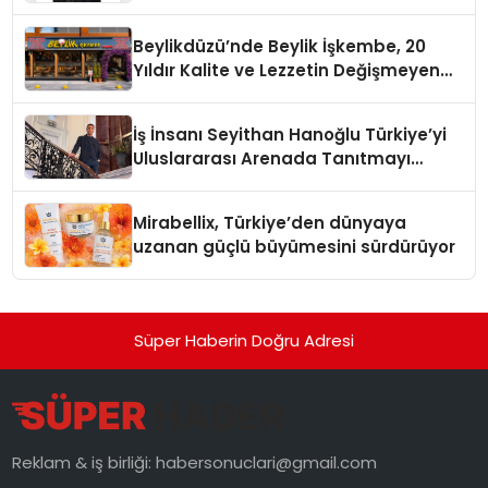
Yaman
Beylikdüzü’nde Beylik İşkembe, 20
Yıldır Kalite ve Lezzetin Değişmeyen
Adresi
İş İnsanı Seyithan Hanoğlu Türkiye’yi
Uluslararası Arenada Tanıtmayı
Hedefliyor
Mirabellix, Türkiye’den dünyaya
uzanan güçlü büyümesini sürdürüyor
Süper Haberin Doğru Adresi
Reklam & iş birliği:
habersonuclari@gmail.com