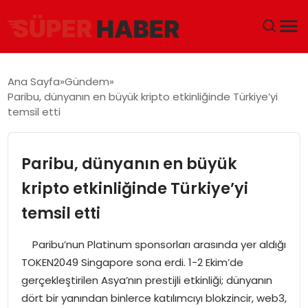
ANA SAYFA
Ana Sayfa
Gündem
Paribu, dünyanın en büyük kripto etkinliğinde Türkiye’yi
GÜNDEM
temsil etti
DÜNYA
Paribu, dünyanın en büyük
EĞITIM
kripto etkinliğinde Türkiye’yi
temsil etti
EKONOMI
Paribu’nun Platinum sponsorları arasında yer aldığı
MAGAZIN
TOKEN2049 Singapore sona erdi. 1-2 Ekim’de
gerçekleştirilen Asya’nın prestijli etkinliği; dünyanın
SAĞLIK
dört bir yanından binlerce katılımcıyı blokzincir, web3,