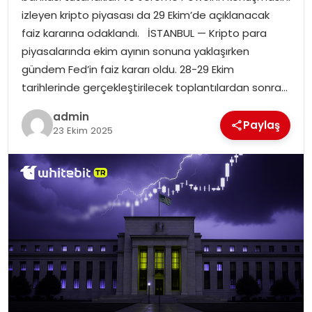
SIYASET
izleyen kripto piyasası da 29 Ekim’de açıklanacak
faiz kararına odaklandı. İSTANBUL — Kripto para
SPOR
piyasalarında ekim ayının sonuna yaklaşırken
gündem Fed’in faiz kararı oldu. 28-29 Ekim
TEKNOLOJI
tarihlerinde gerçekleştirilecek toplantılardan sonra…
admin
YAŞAM
Paylaş
23 Ekim 2025