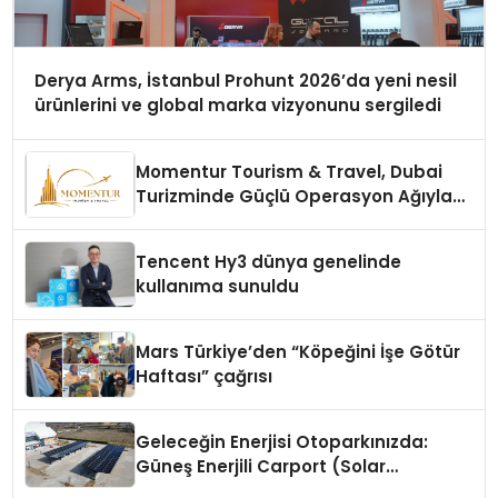
Derya Arms, İstanbul Prohunt 2026’da yeni nesil
ürünlerini ve global marka vizyonunu sergiledi
Momentur Tourism & Travel, Dubai
Turizminde Güçlü Operasyon Ağıyla
Fark Yaratıyor
Tencent Hy3 dünya genelinde
kullanıma sunuldu
Mars Türkiye’den “Köpeğini İşe Götür
Haftası” çağrısı
Geleceğin Enerjisi Otoparkınızda:
Güneş Enerjili Carport (Solar
Otopark) Nedir?