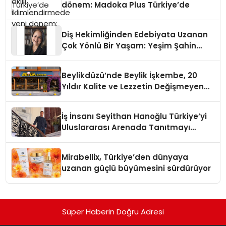
dönem: Madoka Plus Türkiye’de
Diş Hekimliğinden Edebiyata Uzanan
Çok Yönlü Bir Yaşam: Yeşim Şahin
Yaman
Beylikdüzü’nde Beylik İşkembe, 20
Yıldır Kalite ve Lezzetin Değişmeyen
Adresi
İş İnsanı Seyithan Hanoğlu Türkiye’yi
Uluslararası Arenada Tanıtmayı
Hedefliyor
Mirabellix, Türkiye’den dünyaya
uzanan güçlü büyümesini sürdürüyor
Süper Haberin Doğru Adresi