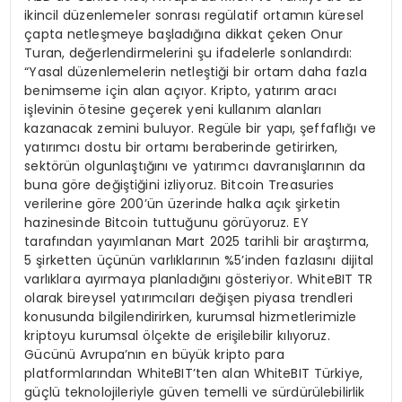
ikincil düzenlemeler sonrası regülatif ortamın küresel
çapta netleşmeye başladığına dikkat çeken Onur
Turan, değerlendirmelerini şu ifadelerle sonlandırdı:
“Yasal düzenlemelerin netleştiği bir ortam daha fazla
benimseme için alan açıyor. Kripto, yatırım aracı
işlevinin ötesine geçerek yeni kullanım alanları
kazanacak zemini buluyor. Regüle bir yapı, şeffaflığı ve
yatırımcı dostu bir ortamı beraberinde getirirken,
sektörün olgunlaştığını ve yatırımcı davranışlarının da
buna göre değiştiğini izliyoruz. Bitcoin Treasuries
verilerine göre 200’ün üzerinde halka açık şirketin
hazinesinde Bitcoin tuttuğunu görüyoruz. EY
tarafından yayımlanan Mart 2025 tarihli bir araştırma,
5 şirketten üçünün varlıklarının %5’inden fazlasını dijital
varlıklara ayırmaya planladığını gösteriyor. WhiteBIT TR
olarak bireysel yatırımcıları değişen piyasa trendleri
konusunda bilgilendirirken, kurumsal hizmetlerimizle
kriptoyu kurumsal ölçekte de erişilebilir kılıyoruz.
Gücünü Avrupa’nın en büyük kripto para
platformlarından WhiteBIT’ten alan WhiteBIT Türkiye,
güçlü teknolojileriyle güven temelli ve sürdürülebilirlik