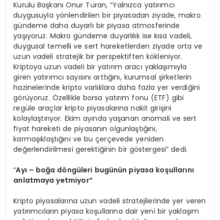
Kurulu Başkanı Onur Turan, “Yalnızca yatırımcı
duygusuyla yönlendirilen bir piyasadan ziyade, makro
gündeme daha duyarlı bir piyasa atmosferinde
yaşıyoruz. Makro gündeme duyarlılık ise kısa vadeli,
duygusal temelli ve sert hareketlerden ziyade orta ve
uzun vadeli stratejik bir perspektiften kökleniyor.
Kriptoya uzun vadeli bir yatırım aracı yaklaşımıyla
giren yatırımcı sayısını arttığını, kurumsal şirketlerin
hazinelerinde kripto varlıklara daha fazla yer verdiğini
görüyoruz. Özellikle borsa yatırım fonu (ETF) gibi
regüle araçlar kripto piyasalarına nakit girişini
kolaylaştırıyor. Ekim ayında yaşanan anomali ve sert
fiyat hareketi de piyasanın olgunlaştığını,
karmaşıklaştığını ve bu çerçevede yeniden
değerlendirilmesi gerektiğinin bir göstergesi” dedi.
“
Ayı
– bo
ğ
a d
ö
ngüleri bugünün piyasa koşullarını
anlatmaya yetmiyor”
Kripto piyasalarına uzun vadeli stratejilerinde yer veren
yatırımcıların piyasa koşullarına dair yeni bir yaklaşım