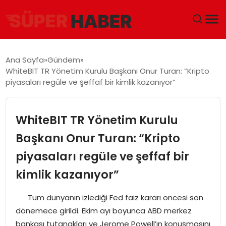
ANA SAYFA
Ana Sayfa
Gündem
WhiteBIT TR Yönetim Kurulu Başkanı Onur Turan: “Kripto
GÜNDEM
piyasaları regüle ve şeffaf bir kimlik kazanıyor”
DÜNYA
WhiteBIT TR Yönetim Kurulu
EĞITIM
Başkanı Onur Turan: “Kripto
piyasaları regüle ve şeffaf bir
EKONOMI
kimlik kazanıyor”
MAGAZIN
Tüm dünyanın izlediği Fed faiz kararı öncesi son
SAĞLIK
dönemece girildi. Ekim ayı boyunca ABD merkez
bankası tutanakları ve Jerome Powell’ın konuşmasını