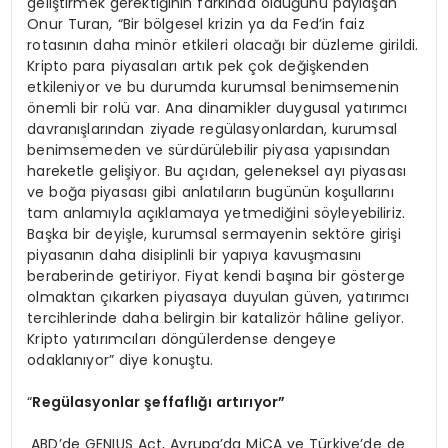
geliştirmek gerektiğinin farkında olduğunu paylaşan
Onur Turan, “Bir bölgesel krizin ya da Fed’in faiz
rotasının daha minör etkileri olacağı bir düzleme girildi.
Kripto para piyasaları artık pek çok değişkenden
etkileniyor ve bu durumda kurumsal benimsemenin
önemli bir rolü var. Ana dinamikler duygusal yatırımcı
davranışlarından ziyade regülasyonlardan, kurumsal
benimsemeden ve sürdürülebilir piyasa yapısından
hareketle gelişiyor. Bu açıdan, geleneksel ayı piyasası
ve boğa piyasası gibi anlatıların bugünün koşullarını
tam anlamıyla açıklamaya yetmediğini söyleyebiliriz.
Başka bir deyişle, kurumsal sermayenin sektöre girişi
piyasanın daha disiplinli bir yapıya kavuşmasını
beraberinde getiriyor. Fiyat kendi başına bir gösterge
olmaktan çıkarken piyasaya duyulan güven, yatırımcı
tercihlerinde daha belirgin bir katalizör hâline geliyor.
Kripto yatırımcıları döngülerdense dengeye
odaklanıyor” diye konuştu.
“
Reg
ülasyonlar şeffaflığı artırıyor”
ABD’de GENIUS Act, Avrupa’da MiCA ve Türkiye’de de