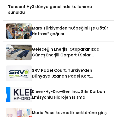
Tencent Hy3 dünya genelinde kullanıma
sunuldu
Mars Türkiye’den “Köpeğini İşe Götür
Haftası” çağrısı
Geleceğin Enerjisi Otoparkınızda:
Güneş Enerjili Carport (Solar
Otopark) Nedir?
SRV Padel Court, Türkiye’den
Dünyaya Uzanan Padel Kort
Üretiminde Güvenin Adresi
Kleen-Hy-Dro-Gen Inc., Sıfır Karbon
Emisyonlu Hidrojen Isıtma
Teknolojisinde ISO ve TSSA
Düzenleyici Onaylarını Aldı
Marie Rose kozmetik sektörüne giriş