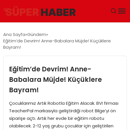
ANA SAYFA
Ana Sayfa
Gündem
Eğitim’de Devrim! Anne-Babalara Müjde! Küçüklere
GÜNDEM
Bayram!
DÜNYA
Eğitim’de Devrim! Anne-
EĞITIM
Babalara Müjde! Küçüklere
Bayram!
EKONOMI
Çocuklarımız Artık Robotla Eğitim Alacak. BVI firması
MAGAZIN
TeacherPal markasıyla geliştirdiği robot Bilge’yi ön
siparişe açtı. Artık her evde bir eğitim robotu
SAĞLIK
olabilecek. 2-12 yaş grubu çocuklar için geliştirilen