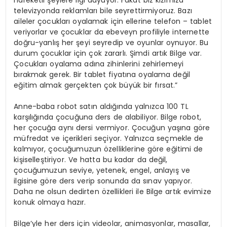
televizyonda reklamları bile seyrettirmiyoruz. Bazı
aileler çocukları oyalamak için ellerine telefon – tablet
veriyorlar ve çocuklar da ebeveyn profiliyle internette
doğru-yanlış her şeyi seyredip ve oyunlar oynuyor. Bu
durum çocuklar için çok zararlı. Şimdi artık Bilge var.
Çocukları oyalama adına zihinlerini zehirlemeyi
bırakmak gerek. Bir tablet fiyatına oyalama değil
eğitim almak gerçekten çok büyük bir fırsat.”
Anne-baba robot satın aldığında yalnızca 100 TL
karşılığında çocuğuna ders de alabiliyor. Bilge robot,
her çocuğa aynı dersi vermiyor. Çocuğun yaşına göre
müfredat ve içerikleri seçiyor. Yalnızca seçmekle de
kalmıyor, çocuğumuzun özelliklerine göre eğitimi de
kişiselleştiriyor. Ve hatta bu kadar da değil,
çocuğumuzun seviye, yetenek, engel, anlayış ve
ilgisine göre ders verip sonunda da sınav yapıyor.
Daha ne olsun dedirten özellikleri ile Bilge artık evimize
konuk olmaya hazır.
Bilge’yle her ders için videolar, animasyonlar, masallar,