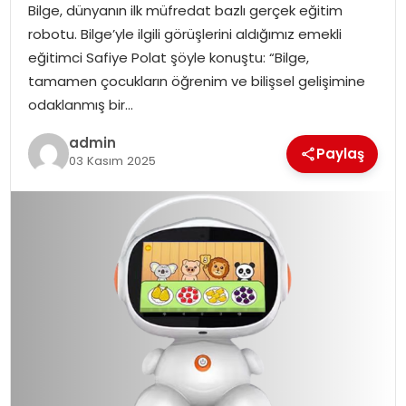
Bilge, dünyanın ilk müfredat bazlı gerçek eğitim
SIYASET
robotu. Bilge’yle ilgili görüşlerini aldığımız emekli
eğitimci Safiye Polat şöyle konuştu: “Bilge,
SPOR
tamamen çocukların öğrenim ve bilişsel gelişimine
odaklanmış bir…
TEKNOLOJI
admin
Paylaş
YAŞAM
03 Kasım 2025