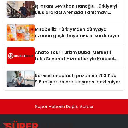
İş İnsanı Seyithan Hanoğlu Türkiye’yi
Uluslararası Arenada Tanıtmayı
Hedefliyor
Mirabellix, Türkiye’den dünyaya
uzanan güçlü büyümesini sürdürüyor
Anato Tour Turizm Dubai Merkezli
Lüks Seyahat Hizmetleriyle Küresel
Turizmde Öne Çıkıyor
Küresel rinoplasti pazarının 2030’da
9,6 milyar dolara ulaşması bekleniyor
Süper Haberin Doğru Adresi