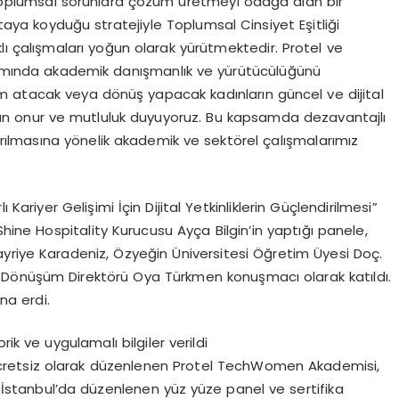
e toplumsal sorunlara çözüm üretmeyi odağa alan bir
rtaya koyduğu stratejiyle Toplumsal Cinsiyet Eşitliği
ı çalışmaları yoğun olarak yürütmektedir. Protel ve
psamında akademik danışmanlık ve yürütücülüğünü
m atacak veya dönüş yapacak kadınların güncel ve dijital
tan onur ve mutluluk duyuyoruz. Bu kapsamda dezavantajlı
ırılmasına yönelik akademik ve sektörel çalışmalarımız
ariyer Gelişimi İçin Dijital Yetkinliklerin Güçlendirilmesi”
Shine Hospitality Kurucusu Ayça Bilgin’in yaptığı panele,
yriye Karadeniz, Özyeğin Üniversitesi Öğretim Üyesi Doç.
al Dönüşüm Direktörü Oya Türkmen konuşmacı olarak katıldı.
na erdi.
ik ve uygulamalı bilgiler verildi
 ücretsiz olarak düzenlenen Protel TechWomen Akademisi,
ve İstanbul’da düzenlenen yüz yüze panel ve sertifika