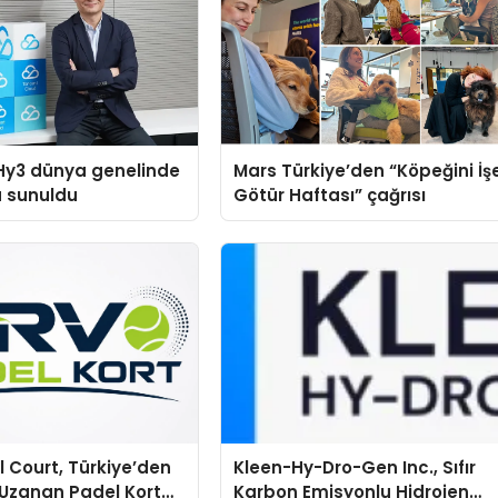
Hy3 dünya genelinde
Mars Türkiye’den “Köpeğini İş
a sunuldu
Götür Haftası” çağrısı
 Court, Türkiye’den
Kleen-Hy-Dro-Gen Inc., Sıfır
Uzanan Padel Kort
Karbon Emisyonlu Hidrojen