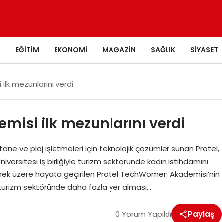
A
EĞITIM
EKONOMI
MAGAZIN
SAĞLIK
SIYASET
lk mezunlarını verdi
isi ilk mezunlarını verdi
stane ve plaj işletmeleri için teknolojik çözümler sunan Protel,
ersitesi iş birliğiyle turizm sektöründe kadın istihdamını
klemek üzere hayata geçirilen Protel TechWomen Akademisi’nin
ın turizm sektöründe daha fazla yer alması…
0 Yorum Yapıldı
Paylaş