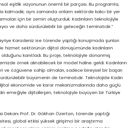
umsal eşitlik vizyonunun önemli bir parçası. Bu programla,
la kalmadık; aynı zamanda onların sektörde kalıcı bir yer
armaları için bir zemin oluşturduk. Kadınların teknolojiyle
yıcı ve daha sürdürülebilir bir geleceğin teminatıdır.”
ayriye Karadeniz ise törende yaptığı konuşmada şunları
e hizmet sektörünün dijital dönüşümünde kadınların
i olduğunu kanıtladı. Bu proje, teknolojiyle donanmış
emizde örnek alınabilecek bir model haline geldi. Kadınların
ceri ve özgüvene sahip olmaları, sadece bireysel bir başarı
rdürülebilir büyümenin de teminatıdır. Teknolojide Kadın
, dijital ekonomide ve karar mekanizmalarında daha güçlü
 emeğiyle dijitalleşen, teknolojiyle büyüyen bir Türkiye
esi Dekanı Prof. Dr. Gökhan Özertan, törende yaptığı
tesi, global etkisi yüksek girişimci bir araştırma