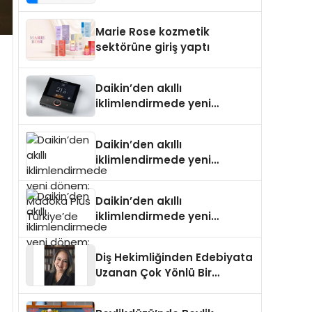
Isıtma Teknolojisinde ISO ve
TSSA Düzenleyici Onaylarını
Marie Rose kozmetik
Aldı
sektörüne giriş yaptı
Daikin’den akıllı
iklimlendirmede yeni
dönem: Madoka Plus
Türkiye’de
Daikin’den akıllı
iklimlendirmede yeni
dönem: Madoka Plus
Türkiye’de
Daikin’den akıllı
iklimlendirmede yeni
dönem: Madoka Plus
Türkiye’de
Diş Hekimliğinden Edebiyata
Uzanan Çok Yönlü Bir
Yaşam: Yeşim Şahin Yaman