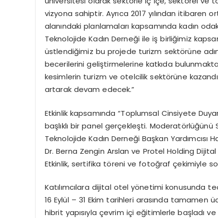
üniversitesi olarak sektörle iç içe, sektörel v
vizyona sahiptir. Ayrıca 2017 yılından itibaren o
alanındaki planlamaları kapsamında kadın odakl
Teknolojide Kadın Derneği ile iş birliğimiz ka
üstlendiğimiz bu projede turizm sektörüne adı
becerilerini geliştirmelerine katkıda bulunmak
kesimlerin turizm ve otelcilik sektörüne kazand
artarak devam edecek.”
Etkinlik kapsamında “Toplumsal Cinsiyete Duyarlı K
başlıklı bir panel gerçekleşti. Moderatörlüğünü 
Teknolojide Kadın Derneği Başkan Yardımcısı Ha
Dr. Berna Zengin Arslan ve Protel Holding Dijit
Etkinlik, sertifika töreni ve fotoğraf çekimiyle so
Katılımcılara dijital otel yönetimi konusunda teor
16 Eylül – 31 Ekim tarihleri arasında tamamen
hibrit yapısıyla çevrim içi eğitimlerle başladı 