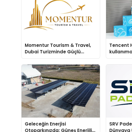
Momentur Tourism & Travel,
Tencent 
Dubai Turizminde Güçlü
kullanım
Operasyon Ağıyla Fark
Yaratıyor
Geleceğin Enerjisi
SRV Padel
Otoparkınızda: Güneş Enerjili
Dünyaya 