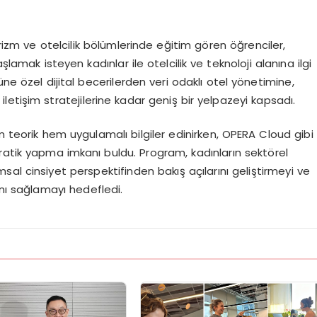
zm ve otelcilik bölümlerinde eğitim gören öğrenciler,
mak isteyen kadınlar ile otelcilik ve teknoloji alanına ilgi
üne özel dijital becerilerden veri odaklı otel yönetimine,
etişim stratejilerine kadar geniş bir yelpazeyi kapsadı.
m teorik hem uygulamalı bilgiler edinirken, OPERA Cloud gibi
ratik yapma imkanı buldu. Program, kadınların sektörel
umsal cinsiyet perspektifinden bakış açılarını geliştirmeyi ve
ını sağlamayı hedefledi.