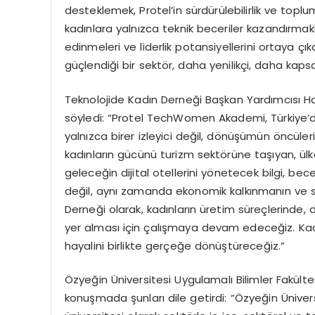
desteklemek, Protel’in sürdürülebilirlik ve topl
kadınlara yalnızca teknik beceriler kazandırmak
edinmeleri ve liderlik potansiyellerini ortaya çık
güçlendiği bir sektör, daha yenilikçi, daha kapsa
Teknolojide Kadın Derneği Başkan Yardımcısı H
söyledi: “Protel TechWomen Akademi, Türkiye’d
yalnızca birer izleyici değil, dönüşümün öncüler
kadınların gücünü turizm sektörüne taşıyan, ülk
geleceğin dijital otellerini yönetecek bilgi, be
değil, aynı zamanda ekonomik kalkınmanın ve sü
Derneği olarak, kadınların üretim süreçlerinde
yer alması için çalışmaya devam edeceğiz. Kadın
hayalini birlikte gerçeğe dönüştüreceğiz.”
Özyeğin Üniversitesi Uygulamalı Bilimler Fakült
konuşmada şunları dile getirdi: “Özyeğin Üniversi