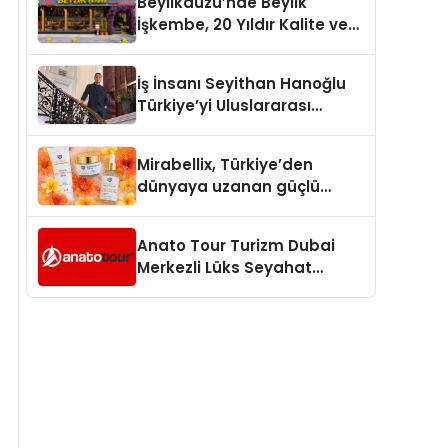
Beylikdüzü’nde Beylik
İşkembe, 20 Yıldır Kalite ve
Lezzetin Değişmeyen Adresi
İş İnsanı Seyithan Hanoğlu
Türkiye’yi Uluslararası
Arenada Tanıtmayı
Hedefliyor
Mirabellix, Türkiye’den
dünyaya uzanan güçlü
büyümesini sürdürüyor
Anato Tour Turizm Dubai
Merkezli Lüks Seyahat
Hizmetleriyle Küresel
Turizmde Öne Çıkıyor