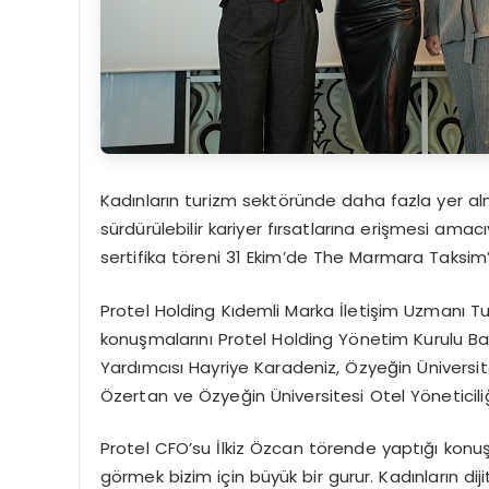
Kadınların turizm sektöründe daha fazla yer almas
sürdürülebilir kariyer fırsatlarına erişmesi am
sertifika töreni 31 Ekim’de The Marmara Taksim
Protel Holding Kıdemli Marka İletişim Uzmanı Tuğ
konuşmalarını Protel Holding Yönetim Kurulu B
Yardımcısı Hayriye Karadeniz, Özyeğin Üniversite
Özertan ve Özyeğin Üniversitesi Otel Yöneticil
Protel CFO’su İlkiz Özcan törende yaptığı kon
görmek bizim için büyük bir gurur. Kadınların dij