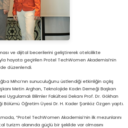
ı ve dijital becerilerini geliştirerek otelcilikte
acıyla hayata geçirilen Protel TechWomen Akademisi’nin
’de düzenlendi.
ba Mıhcı’nın sunuculuğunu üstlendiği etkinliğin açılış
aşkanı Metin Arghan, Teknolojide Kadın Derneği Başkan
si Uygulamalı Bilimler Fakültesi Dekanı Prof. Dr. Gökhan
iği Bölümü Öğretim Üyesi Dr. H. Kader Şanlıöz Özgen yaptı.
uşmada, “Protel TechWomen Akademisi’nin ilk mezunlarını
ital turizm alanında güçlü bir şekilde var olmasını