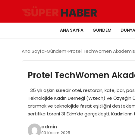
ANA SAYFA
GÜNDEM
DÜNY
Ana Sayfa
Gündem
Protel TechWomen Akademisi i
Protel TechWomen Akadem
35 yılı aşkın süredir otel, restoran, kafe, bar, pa
Teknolojide Kadın Derneği (Wtech) ve Özyeğin Üniv
artırmak ve teknolojide fırsat eşitliğini deste
sertifika töreni 31 Ekim’de gerçekleşti. Kadınlar
admin
03 Kasım 2025