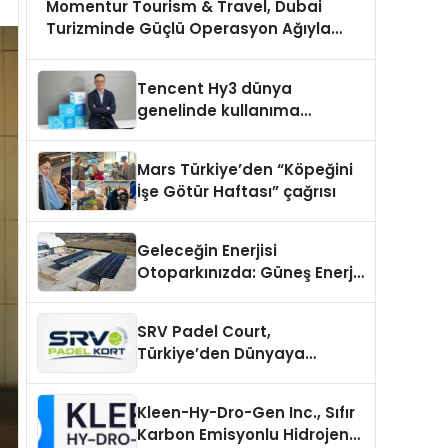
Momentur Tourism & Travel, Dubai
Turizminde Güçlü Operasyon Ağıyla
Fark Yaratıyor
Tencent Hy3 dünya
genelinde kullanıma
sunuldu
Mars Türkiye’den “Köpeğini
İşe Götür Haftası” çağrısı
Geleceğin Enerjisi
Otoparkınızda: Güneş Enerjili
Carport (Solar Otopark)
Nedir?
SRV Padel Court,
Türkiye’den Dünyaya
Uzanan Padel Kort
Üretiminde Güvenin Adresi
Kleen-Hy-Dro-Gen Inc., Sıfır
Karbon Emisyonlu Hidrojen