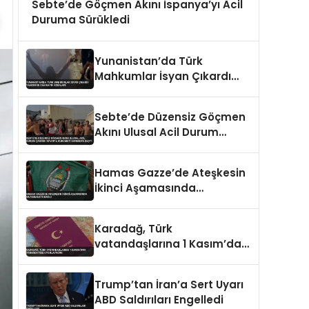
Sebte’de Göçmen Akını İspanya’yı Acil
Duruma Sürükledi
Yunanistan’da Türk
Mahkumlar İsyan Çıkardı
Yangın ve Can Kaybı
İddiaları
Sebte’de Düzensiz Göçmen
Akını Ulusal Acil Durum
Çağrısı İspanya Hükümeti
Harekete Geçti
Hamas Gazze’de Ateşkesin
İkinci Aşamasında
Mutabakata Bağlı
Karadağ, Türk
vatandaşlarına 1 Kasım’dan
itibaren vize uygulayacak
Trump’tan İran’a Sert Uyarı
ABD Saldırıları Engelledi