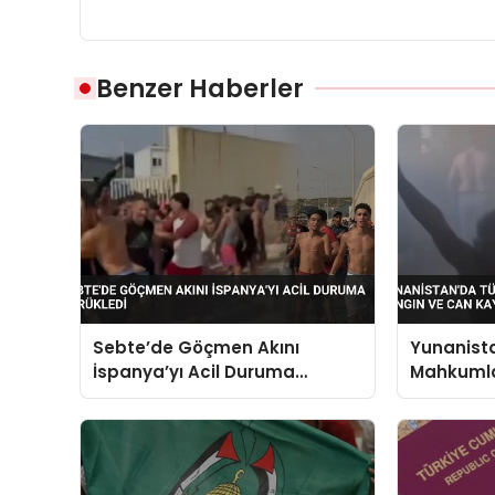
Benzer Haberler
Sebte’de Göçmen Akını
Yunanist
İspanya’yı Acil Duruma
Mahkumla
Sürükledi
Yangın ve