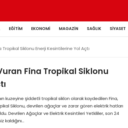
A
EĞITIM
EKONOMI
MAGAZIN
SAĞLIK
SIYASET
Tropikal Siklonu Enerji Kesintilerine Yol Açtı
Vuran Fina Tropikal Siklonu
tı
 kuzeyine şiddetli tropikal siklon olarak kaydedilen Fina,
opikal Siklonu, devrilen ağaçlar ve zarar gören elektrik hatları
u. Devrilen Ağaçlar ve Elektrik Kesintileri Yetkililer, son 24
iz kaldığını…