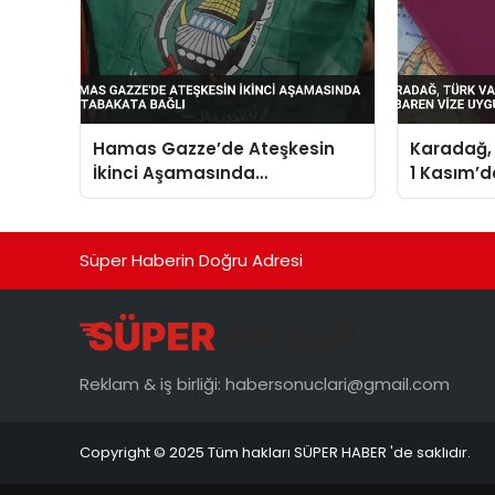
Hamas Gazze’de Ateşkesin
Karadağ,
İkinci Aşamasında
1 Kasım’d
Mutabakata Bağlı
uygulaya
Süper Haberin Doğru Adresi
Reklam & iş birliği:
habersonuclari@gmail.com
Copyright © 2025 Tüm hakları SÜPER HABER 'de saklıdır.