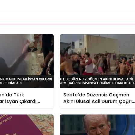
an’da Türk
Sebte’de Düzensiz Göçmen
r İsyan Çıkardı
Akını Ulusal Acil Durum Çağrıs
 Can Kaybı İddiaları
İspanya Hükümeti Harekete
Geçti