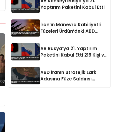
AB Konseyi Rusya’ya 21.
Yaptırım Paketini Kabul Etti
İran’ın Manevra Kabiliyetli
Füzeleri Ürdün’deki ABD
Üssünü Hedef Aldı İki Asker
Hayatını Kaybetti
AB Rusya’ya 21. Yaptırım
Paketini Kabul Etti 218 Kişi ve
Kuruluş Listede
ABD İranın Stratejik Lark
Adasına Füze Saldırısı
Düzenledi
ı