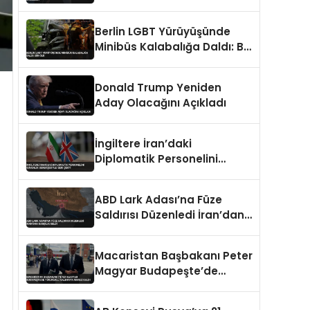
Berlin LGBT Yürüyüşünde
Minibüs Kalabalığa Daldı: Bir
Ölü
Donald Trump Yeniden
Aday Olacağını Açıkladı
İngiltere İran’daki
Diplomatik Personelini
Güvenlik Gerekçesiyle Geri
Çekti
ABD Lark Adası’na Füze
Saldırısı Düzenledi İran’dan
Karşılık Geldi
Macaristan Başbakanı Peter
Magyar Budapeşte’de
tükürüklü saldırıya maruz
kaldı