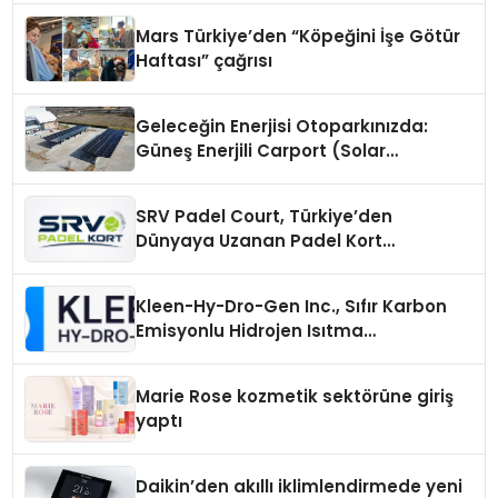
Mars Türkiye’den “Köpeğini İşe Götür
Haftası” çağrısı
Geleceğin Enerjisi Otoparkınızda:
Güneş Enerjili Carport (Solar
Otopark) Nedir?
SRV Padel Court, Türkiye’den
Dünyaya Uzanan Padel Kort
Üretiminde Güvenin Adresi
Kleen-Hy-Dro-Gen Inc., Sıfır Karbon
Emisyonlu Hidrojen Isıtma
Teknolojisinde ISO ve TSSA
Düzenleyici Onaylarını Aldı
Marie Rose kozmetik sektörüne giriş
yaptı
Daikin’den akıllı iklimlendirmede yeni