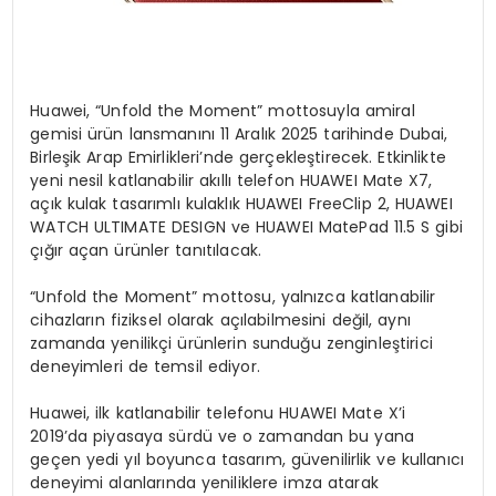
Huawei, “Unfold the Moment” mottosuyla amiral
gemisi ürün lansmanını 11 Aralık 2025 tarihinde Dubai,
Birleşik Arap Emirlikleri’nde gerçekleştirecek. Etkinlikte
yeni nesil katlanabilir akıllı telefon HUAWEI Mate X7,
açık kulak tasarımlı kulaklık HUAWEI FreeClip 2, HUAWEI
WATCH ULTIMATE DESIGN ve HUAWEI MatePad 11.5 S gibi
çığır açan ürünler tanıtılacak.
“Unfold the Moment” mottosu, yalnızca katlanabilir
cihazların fiziksel olarak açılabilmesini değil, aynı
zamanda yenilikçi ürünlerin sunduğu zenginleştirici
deneyimleri de temsil ediyor.
Huawei, ilk katlanabilir telefonu HUAWEI Mate X’i
2019’da piyasaya sürdü ve o zamandan bu yana
geçen yedi yıl boyunca tasarım, güvenilirlik ve kullanıcı
deneyimi alanlarında yeniliklere imza atarak