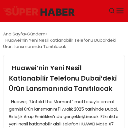
ANA SAYFA
Ana Sayfa
Gündem
Huawei’nin Yeni Nesil Katlanabilir Telefonu Dubai’deki
GÜNDEM
Ürün Lansmanında Tanıtılacak
DÜNYA
Huawei’nin Yeni Nesil
EĞITIM
Katlanabilir Telefonu Dubai’deki
Ürün Lansmanında Tanıtılacak
EKONOMI
Huawei, “Unfold the Moment” mottosuyla amiral
MAGAZIN
gemisi ürün lansmanını 11 Aralık 2025 tarihinde Dubai,
Birleşik Arap Emirlikleri’nde gerçekleştirecek. Etkinlikte
SAĞLIK
yeni nesil katlanabilir akıllı telefon HUAWEI Mate X7,