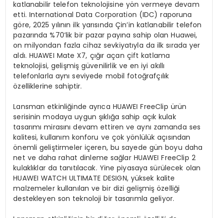
katlanabilir telefon teknolojisine yön vermeye devam
etti. International Data Corporation (IDC) raporuna
göre, 2025 yılının ilk yarısında Çin’in katlanabilir telefon
pazarında %70’lik bir pazar payına sahip olan Huawei,
on milyondan fazla cihaz sevkiyatıyla da ilk sırada yer
aldı. HUAWEI Mate X7, çığır açan çift katlama
teknolojisi, gelişmiş güvenilirlik ve en iyi akıllı
telefonlarla aynı seviyede mobil fotoğrafçılık
özelliklerine sahiptir.
Lansman etkinliğinde ayrıca HUAWEI FreeClip ürün
serisinin modaya uygun şıklığa sahip açık kulak
tasarımı mirasını devam ettiren ve aynı zamanda ses
kalitesi, kullanım konforu ve çok yönlülük açısından
önemli geliştirmeler içeren, bu sayede gün boyu daha
net ve daha rahat dinleme sağlar HUAWEI FreeClip 2
kulaklıklar da tanıtılacak. Yine piyasaya sürülecek olan
HUAWEI WATCH ULTIMATE DESIGN, yüksek kalite
malzemeler kullanılan ve bir dizi gelişmiş özelliği
destekleyen son teknoloji bir tasarımla geliyor.