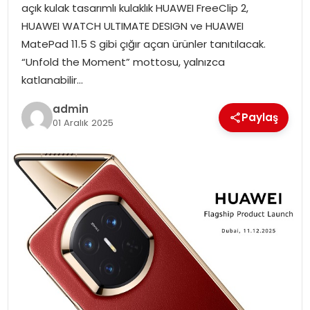
açık kulak tasarımlı kulaklık HUAWEI FreeClip 2,
SIYASET
HUAWEI WATCH ULTIMATE DESIGN ve HUAWEI
MatePad 11.5 S gibi çığır açan ürünler tanıtılacak.
SPOR
“Unfold the Moment” mottosu, yalnızca
katlanabilir…
TEKNOLOJI
admin
Paylaş
YAŞAM
01 Aralık 2025