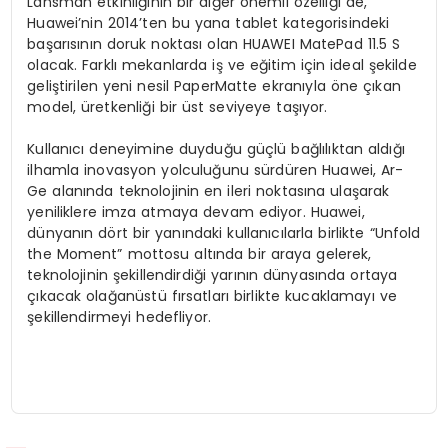
Lansman etkinliğinin bir diğer önemli özelliği de,
Huawei’nin 2014’ten bu yana tablet kategorisindeki
başarısının doruk noktası olan HUAWEI MatePad 11.5 S
olacak. Farklı mekanlarda iş ve eğitim için ideal şekilde
geliştirilen yeni nesil PaperMatte ekranıyla öne çıkan
model, üretkenliği bir üst seviyeye taşıyor.
Kullanıcı deneyimine duyduğu güçlü bağlılıktan aldığı
ilhamla inovasyon yolculuğunu sürdüren Huawei, Ar-
Ge alanında teknolojinin en ileri noktasına ulaşarak
yeniliklere imza atmaya devam ediyor. Huawei,
dünyanın dört bir yanındaki kullanıcılarla birlikte “Unfold
the Moment” mottosu altında bir araya gelerek,
teknolojinin şekillendirdiği yarının dünyasında ortaya
çıkacak olağanüstü fırsatları birlikte kucaklamayı ve
şekillendirmeyi hedefliyor.