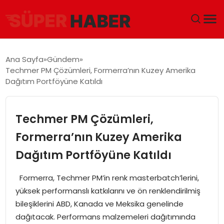
ANA SAYFA
Ana Sayfa
Gündem
Techmer PM Çözümleri, Formerra’nın Kuzey Amerika
GÜNDEM
Dağıtım Portföyüne Katıldı
DÜNYA
Techmer PM Çözümleri,
EĞITIM
Formerra’nın Kuzey Amerika
Dağıtım Portföyüne Katıldı
EKONOMI
Formerra, Techmer PM’in renk masterbatch’lerini,
MAGAZIN
yüksek performanslı katkılarını ve ön renklendirilmiş
bileşiklerini ABD, Kanada ve Meksika genelinde
SAĞLIK
dağıtacak. Performans malzemeleri dağıtımında