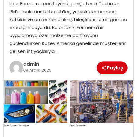
lider Formerra, portföyünü genişleterek Techmer
SIYASET
PM’in renk masterbatch’leri, yüksek performanslı
katkıları ve ön renklendirilmiş bileşiklerini ürün gamına
SPOR
eklediğini duyurdu. Bu ortaklık, Formerra’nın
uygulamaya özel malzeme portföyünü
TEKNOLOJI
güçlendirirken Kuzey Amerika genelinde müşterilerin
gelişen ihtiyaçlarıyla…
YAŞAM
admin
Paylaş
09 Aralık 2025