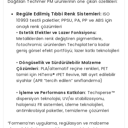
Dağıtılan Techmer PM ürünlerinin öne çıkan özellikleri:
Regüle Edilmiş Tıbbi Renk Sistemleri:
ISO
10993 testli paletler; PPSU, PA, PP ve ABS için
onaylı renk çözümleri
•
Estetik Efektler ve Lazer Fonksiyonu:
Metaliklerden renk değiştiren pigmentlere,
fotochromic ürünlerden Techsplatter’a kadar
geniş görsel efekt portföyü; lazer katkı teknolojileri
•
Döngüsellik ve Sürdürülebilir Malzeme
Çözümleri:
PLA/alternatif reçine renkleri, PET
tamiri için HiTerra® rPET Revive, NIR ayırt edilebilir
siyahlar (APR “tercih edilen” sınıflandırma)
•
İşleme ve Performans Katkıları:
Techsperse™
dispersiyon teknolojisi, UV/ısı stabilizasyonu,
halojensiz FR sistemleri, izleme teknolojileri,
antimikrobiyal paketler, temizleme çözümleri
“Formerra’nın uygulama, regülasyon ve malzeme