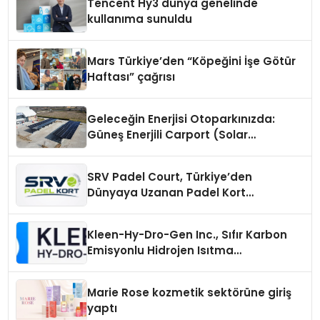
Tencent Hy3 dünya genelinde
kullanıma sunuldu
Mars Türkiye’den “Köpeğini İşe Götür
Haftası” çağrısı
Geleceğin Enerjisi Otoparkınızda:
Güneş Enerjili Carport (Solar
Otopark) Nedir?
SRV Padel Court, Türkiye’den
Dünyaya Uzanan Padel Kort
Üretiminde Güvenin Adresi
Kleen-Hy-Dro-Gen Inc., Sıfır Karbon
Emisyonlu Hidrojen Isıtma
Teknolojisinde ISO ve TSSA
Düzenleyici Onaylarını Aldı
Marie Rose kozmetik sektörüne giriş
yaptı