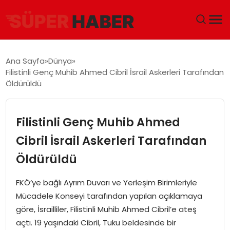
ANA SAYFA
Ana Sayfa
Dünya
Filistinli Genç Muhib Ahmed Cibril İsrail Askerleri Tarafından
GÜNDEM
Öldürüldü
DÜNYA
Filistinli Genç Muhib Ahmed
EĞITIM
Cibril İsrail Askerleri Tarafından
Öldürüldü
EKONOMI
FKÖ’ye bağlı Ayrım Duvarı ve Yerleşim Birimleriyle
MAGAZIN
Mücadele Konseyi tarafından yapılan açıklamaya
göre, İsrailliler, Filistinli Muhib Ahmed Cibril’e ateş
SAĞLIK
açtı. 19 yaşındaki Cibril, Tuku beldesinde bir