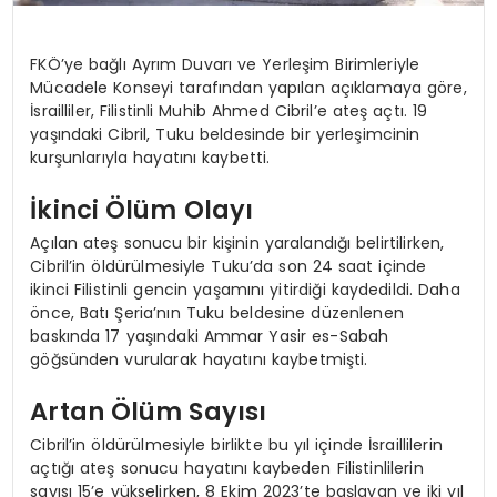
FKÖ’ye bağlı Ayrım Duvarı ve Yerleşim Birimleriyle
Mücadele Konseyi tarafından yapılan açıklamaya göre,
İsrailliler, Filistinli Muhib Ahmed Cibril’e ateş açtı. 19
yaşındaki Cibril, Tuku beldesinde bir yerleşimcinin
kurşunlarıyla hayatını kaybetti.
İkinci Ölüm Olayı
Açılan ateş sonucu bir kişinin yaralandığı belirtilirken,
Cibril’in öldürülmesiyle Tuku’da son 24 saat içinde
ikinci Filistinli gencin yaşamını yitirdiği kaydedildi. Daha
önce, Batı Şeria’nın Tuku beldesine düzenlenen
baskında 17 yaşındaki Ammar Yasir es-Sabah
göğsünden vurularak hayatını kaybetmişti.
Artan Ölüm Sayısı
Cibril’in öldürülmesiyle birlikte bu yıl içinde İsraillilerin
açtığı ateş sonucu hayatını kaybeden Filistinlilerin
sayısı 15’e yükselirken, 8 Ekim 2023’te başlayan ve iki yıl