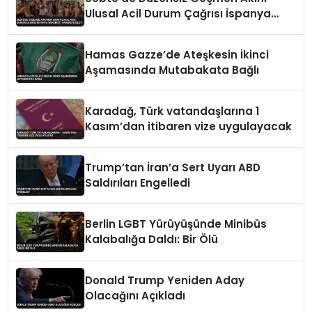
Ulusal Acil Durum Çağrısı İspanya
Hükümeti Harekete Geçti
Hamas Gazze’de Ateşkesin İkinci
Aşamasında Mutabakata Bağlı
Karadağ, Türk vatandaşlarına 1
Kasım’dan itibaren vize uygulayacak
Trump’tan İran’a Sert Uyarı ABD
Saldırıları Engelledi
Berlin LGBT Yürüyüşünde Minibüs
Kalabalığa Daldı: Bir Ölü
Donald Trump Yeniden Aday
Olacağını Açıkladı