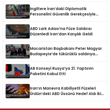
İngiltere İran’daki Diplomatik
Personelini Güvenlik Gerekçesiyle
Geri Çekti
ABD Lark Adası’na Füze Saldırısı
Düzenledi İran’dan Karşılık Geldi
Macaristan Başbakanı Peter Magyar
Budapeşte’de tükürüklü saldırıya
maruz kaldı
AB Konseyi Rusya’ya 21. Yaptırım
Paketini Kabul Etti
İran’ın Manevra Kabiliyetli Füzeleri
Ürdün’deki ABD Üssünü Hedef Aldı İki
Asker Hayatını Kaybetti