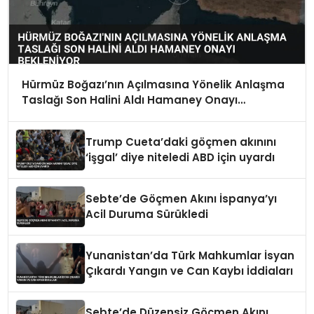
Hürmüz Boğazı’nın Açılmasına Yönelik Anlaşma
Taslağı Son Halini Aldı Hamaney Onayı
Bekleniyor
Trump Cueta’daki göçmen akınını
‘işgal’ diye niteledi ABD için uyardı
Sebte’de Göçmen Akını İspanya’yı
Acil Duruma Sürükledi
Yunanistan’da Türk Mahkumlar İsyan
Çıkardı Yangın ve Can Kaybı İddiaları
Sebte’de Düzensiz Göçmen Akını