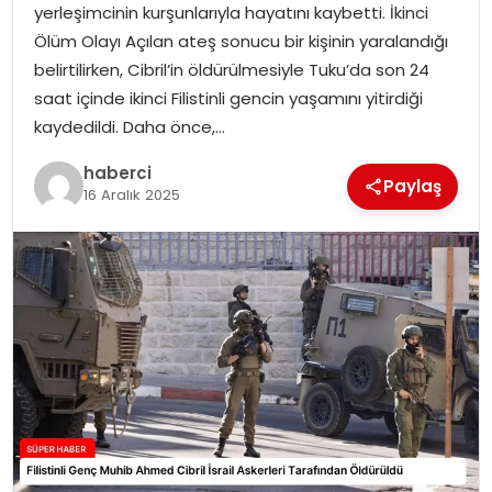
yerleşimcinin kurşunlarıyla hayatını kaybetti. İkinci
SIYASET
Ölüm Olayı Açılan ateş sonucu bir kişinin yaralandığı
belirtilirken, Cibril’in öldürülmesiyle Tuku’da son 24
SPOR
saat içinde ikinci Filistinli gencin yaşamını yitirdiği
kaydedildi. Daha önce,…
TEKNOLOJI
haberci
Paylaş
YAŞAM
16 Aralık 2025