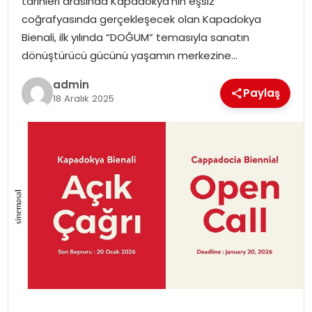
tarihleri arasında Kapadokya’nın eşsiz
SIYASET
coğrafyasında gerçekleşecek olan Kapadokya
Bienali, ilk yılında “DOĞUM” temasıyla sanatın
SPOR
dönüştürücü gücünü yaşamın merkezine…
admin
TEKNOLOJI
Paylaş
18 Aralık 2025
YAŞAM