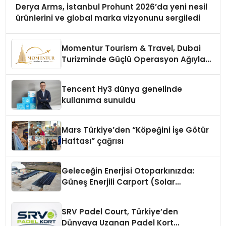
Derya Arms, İstanbul Prohunt 2026’da yeni nesil
ürünlerini ve global marka vizyonunu sergiledi
Momentur Tourism & Travel, Dubai
Turizminde Güçlü Operasyon Ağıyla
Fark Yaratıyor
Tencent Hy3 dünya genelinde
kullanıma sunuldu
Mars Türkiye’den “Köpeğini İşe Götür
Haftası” çağrısı
Geleceğin Enerjisi Otoparkınızda:
Güneş Enerjili Carport (Solar
Otopark) Nedir?
SRV Padel Court, Türkiye’den
Dünyaya Uzanan Padel Kort