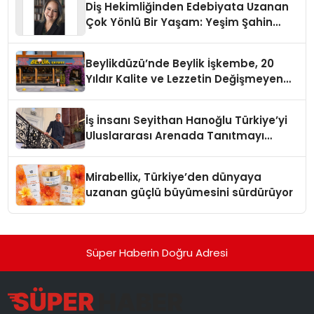
Diş Hekimliğinden Edebiyata Uzanan
Çok Yönlü Bir Yaşam: Yeşim Şahin
Yaman
Beylikdüzü’nde Beylik İşkembe, 20
Yıldır Kalite ve Lezzetin Değişmeyen
Adresi
İş İnsanı Seyithan Hanoğlu Türkiye’yi
Uluslararası Arenada Tanıtmayı
Hedefliyor
Mirabellix, Türkiye’den dünyaya
uzanan güçlü büyümesini sürdürüyor
Süper Haberin Doğru Adresi