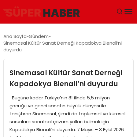
ANA SAYFA
Ana Sayfa
Gündem
Sinemasal Kültür Sanat Derneği Kapadokya Bienali’ni
GÜNDEM
duyurdu
DÜNYA
Sinemasal Kültür Sanat Derneği
EĞITIM
Kapadokya Bienali’ni duyurdu
EKONOMI
Bugüne kadar Türkiye’nin 81 ilinde 5,5 milyon
çocuğu ve genci sanatın büyülü dünyası ile
MAGAZIN
tanıştıran Sinemasal, şimdi de toplumsal ve küresel
sorunlara sanatsal çözüm yolları bulmak için
SAĞLIK
Kapadokya Bienali’ni duyurdu. 7 Mayıs – 3 Eylül 2026