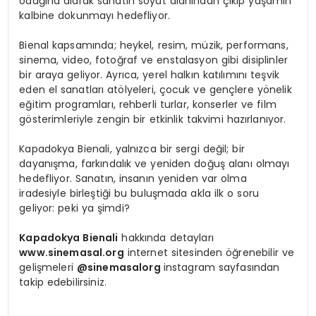
odağına alarak sanatın soyut alanından çıkıp yaşamın
kalbine dokunmayı hedefliyor.
Bienal kapsamında; heykel, resim, müzik, performans,
sinema, video, fotoğraf ve enstalasyon gibi disiplinler
bir araya geliyor. Ayrıca, yerel halkın katılımını teşvik
eden el sanatları atölyeleri, çocuk ve gençlere yönelik
eğitim programları, rehberli turlar, konserler ve film
gösterimleriyle zengin bir etkinlik takvimi hazırlanıyor.
Kapadokya Bienali, yalnızca bir sergi değil; bir
dayanışma, farkındalık ve yeniden doğuş alanı olmayı
hedefliyor. Sanatın, insanın yeniden var olma
iradesiyle birleştiği bu buluşmada akla ilk o soru
geliyor: peki ya şimdi?
Kapadokya Bienali
hakkında detayları
www.sinemasal.org
internet sitesinden öğrenebilir ve
gelişmeleri
@sinemasalorg
instagram sayfasından
takip edebilirsiniz.