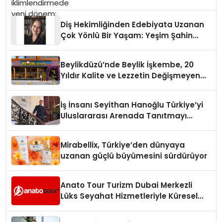
Diş Hekimliğinden Edebiyata Uzanan
Çok Yönlü Bir Yaşam: Yeşim Şahin
Yaman
Beylikdüzü’nde Beylik İşkembe, 20
Yıldır Kalite ve Lezzetin Değişmeyen
Adresi
İş İnsanı Seyithan Hanoğlu Türkiye’yi
Uluslararası Arenada Tanıtmayı
Hedefliyor
Mirabellix, Türkiye’den dünyaya
uzanan güçlü büyümesini sürdürüyor
Anato Tour Turizm Dubai Merkezli
Lüks Seyahat Hizmetleriyle Küresel
Turizmde Öne Çıkıyor