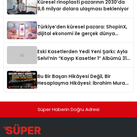
Küresel rinoplasti pazarının 2030’da
9,6 milyar dolara ulaşması bekleniyor
Türkiye’den küresel pazara: ShopinX,
dijital ekonomi ile gerçek dünya
alışverişini bir araya getirmeyi
hedefliyor
Eski Kasetlerden Yedi Yeni Şarkı: Ayla
Selvi’nin “Kayıp Kasetler 1” Albümü 31
Temmuz’da Çıktı
Bu Bir Başarı Hikâyesi Değil, Bir
Hesaplaşma Hikâyesi: İbrahim Murat
Gündüz’ün Sert Çizgisi
Süper Haberin Doğru Adresi