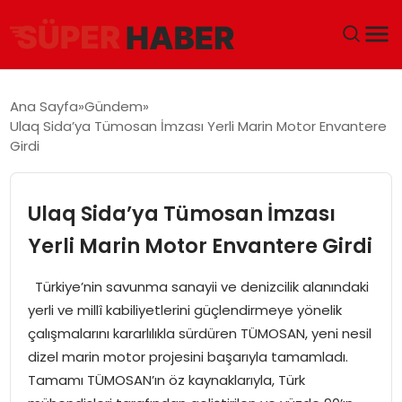
ANA SAYFA
Ana Sayfa
Gündem
Ulaq Sida’ya Tümosan İmzası Yerli Marin Motor Envantere
GÜNDEM
Girdi
DÜNYA
Ulaq Sida’ya Tümosan İmzası
EĞITIM
Yerli Marin Motor Envantere Girdi
EKONOMI
Türkiye’nin savunma sanayii ve denizcilik alanındaki
yerli ve millî kabiliyetlerini güçlendirmeye yönelik
MAGAZIN
çalışmalarını kararlılıkla sürdüren TÜMOSAN, yeni nesil
dizel marin motor projesini başarıyla tamamladı.
SAĞLIK
Tamamı TÜMOSAN’ın öz kaynaklarıyla, Türk