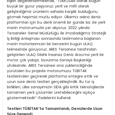
ilişkin değerlendirmesinde, “TÜMOSAN olarak bugün
büyük bir gurur yaşıyoruz; yerli ve millî olarak
geliştirdiğimiz ürünlerin sahada karşılık bulduğunu
görmek hepimizi mutlu ediyor. Ülkemiz adına deniz
platformları için bu denli önemli bir günde biz de yerli
marin motorumuzla yer alıyoruz. 2022 yılında
Tersaneler Genel Müdürlüğü ile imzaladığımız Stratejik
İş Birliği Anlaşması sonrasında teslimatına başlanan
marin motorlarımızın bir benzerini bugün ULAQ
teknesinde görüyoruz. ARES Tersanesi tarafından
geliştirilen ULAQ Silahlı İnsansız Deniz Aracı’na yerli bir
motor çok yakıştı; Savunma Sanayii Başkanlığı
uhdesinde, ARES Tersanesi ana yükleniciliğinde
yürütülen bu projede motorumuzu TÜBİTAK
testlerinden geçirerek platforma entegre ettik ve
uzun süre deniz testleri gerçekleştirdik. Bu tür iş
birlikleri, ülke sanayimizin SİDA gibi kritik teknolojilerde
tamamen yerli çözümler üretebileceğini açıkça
göstermektedir” ifadelerini kullandı.
Testleri TÜBİTAK’ta Tamamlandı, Denizlerde Uzun
Süre Denendi