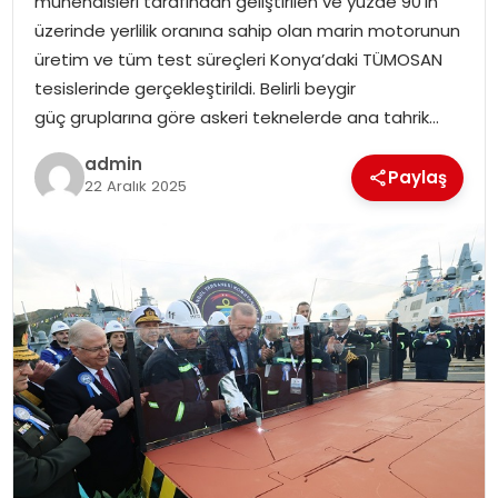
mühendisleri tarafından geliştirilen ve yüzde 90’ın
SIYASET
üzerinde yerlilik oranına sahip olan marin motorunun
üretim ve tüm test süreçleri Konya’daki TÜMOSAN
SPOR
tesislerinde gerçekleştirildi. Belirli beygir
güç gruplarına göre askeri teknelerde ana tahrik…
TEKNOLOJI
admin
Paylaş
22 Aralık 2025
YAŞAM