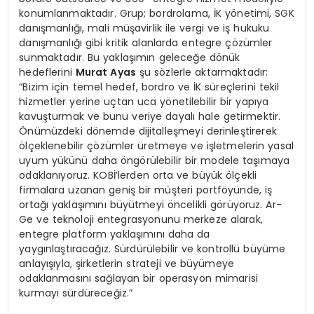
konumlanmaktadır. Grup; bordrolama, İK yönetimi, SGK
danışmanlığı, mali müşavirlik ile vergi ve iş hukuku
danışmanlığı gibi kritik alanlarda entegre çözümler
sunmaktadır. Bu yaklaşımın geleceğe dönük
hedeflerini
Murat Ayas
şu sözlerle aktarmaktadır:
“Bizim için temel hedef, bordro ve İK süreçlerini tekil
hizmetler yerine uçtan uca yönetilebilir bir yapıya
kavuşturmak ve bunu veriye dayalı hale getirmektir.
Önümüzdeki dönemde dijitalleşmeyi derinleştirerek
ölçeklenebilir çözümler üretmeye ve işletmelerin yasal
uyum yükünü daha öngörülebilir bir modele taşımaya
odaklanıyoruz. KOBİ’lerden orta ve büyük ölçekli
firmalara uzanan geniş bir müşteri portföyünde, iş
ortağı yaklaşımını büyütmeyi öncelikli görüyoruz. Ar-
Ge ve teknoloji entegrasyonunu merkeze alarak,
entegre platform yaklaşımını daha da
yaygınlaştıracağız. Sürdürülebilir ve kontrollü büyüme
anlayışıyla, şirketlerin strateji ve büyümeye
odaklanmasını sağlayan bir operasyon mimarisi
kurmayı sürdüreceğiz.”