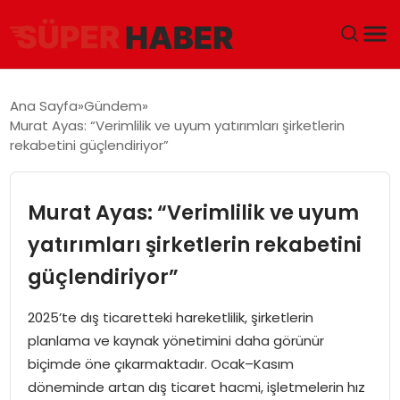
ANA SAYFA
Ana Sayfa
Gündem
Murat Ayas: “Verimlilik ve uyum yatırımları şirketlerin
GÜNDEM
rekabetini güçlendiriyor”
DÜNYA
Murat Ayas: “Verimlilik ve uyum
EĞITIM
yatırımları şirketlerin rekabetini
güçlendiriyor”
EKONOMI
2025’te dış ticaretteki hareketlilik, şirketlerin
MAGAZIN
planlama ve kaynak yönetimini daha görünür
biçimde öne çıkarmaktadır. Ocak–Kasım
SAĞLIK
döneminde artan dış ticaret hacmi, işletmelerin hız