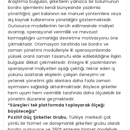
Araştırma bulguları, şirketlerin yalnızca bir bölümünün
bordro işlemlerini kendi bünyesinde yazılımla
yönettiğini; geri kalanının ise manuel yöntemlere veya
dış kaynak kullanımına yöneldiğini göstermektedir.
Outsource modellerinin tercih edilmesinde maliyet
avantajı, operasyonel verimlilik ve mevzuat
karmaşıklığını uzmanlığa devretme motivasyonu öne
çıkmaktadır. Otomasyon tarafında ise bordro ve
zaman yönetimi modülleriyle İK operasyonlarında
yüksek oranlı zaman tasarrufu elde edilebildiğine ilişkin
bulgular dikkat çekmektedir. Entegre İK yazılımlarının
operasyonel maliyetleri aşağı çektiği, tekrar eden iş
yükünü azaltarak ekiplerin çalışan deneyimi ve
yetenek yönetimi gibi alanlara daha fazla zaman
ayırmasını sağladığı aktarılmaktadır. Böylece şirketler
hem uyum hem verimlilik tarafında daha ölçülebilir bir
yönetim düzenine geçmektedir.
“Süreçleri tek platformda toplayarak ölçeği
büyüteceğiz”
Pozitif Güç Şirketler Grubu
, Türkiye merkezli çok
yönlü bir hizmet ve danışmanlık şirketleri grubu olarak
bordro outsource ve 360° entegre hizmet modeliyle