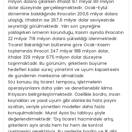
milyon dolara çıkarken ithalat 87 milyar 811 milyon
dolar düzeyinde gerçekleşmektedir. Ocak–Eylül
dönemine bakıldığında ihracatın 200,6 milyar dolara
ulaştığı, ithalatın ise 267,6 milyar dolar seviyesinde
seyrettiği görülmektedir. Yılın son çeyreğine
yaklaşırken ivmenin korunduğu, Kasım ayında ihracatın
22 milyar 718 milyon dolara yükseldiği izlenmektedir.
Ticaret Bakanlığı’nın bültenine göre Ocak–Kasım
toplamında ihracat 247 milyar 188 milyon dolar,
ithalat 329 milyar 675 milyon dolar düzeyine
taşınmaktadır. Bu görünüm, şirketlerin büyüme
hedefleri kadar süreç yönetimi ve uyum kapasitesini
de gündemin merkezine almaktadır.
Söz konusu dış ticaret temposu, işletmelerin
operasyonlarını daha yalın ve denetlenebilir kılma
ihtiyacını belirginleştirmektedir. Özellikle bordro, insan
kaynakları ve yasal uyum gibi alanlarda hata payını
azaltan, veriyle yönetilen modeller daha fazla
konuşulmaktadır. Murat Ayas bu tabloyu şöyle
değerlendirmektedir: “Dış ticaret hacmindeki artış,
şirketlerin aynı anda hem hız hem de kontrol
üretmesini gerektiriyor. Bu nedenle bordro ve İK gibi