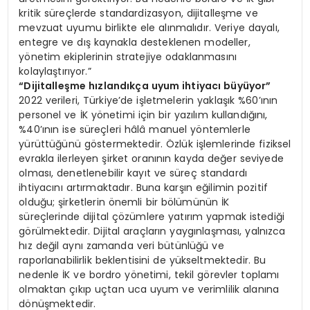
kritik süreçlerde standardizasyon, dijitalleşme ve
mevzuat uyumu birlikte ele alınmalıdır. Veriye dayalı,
entegre ve dış kaynakla desteklenen modeller,
yönetim ekiplerinin stratejiye odaklanmasını
kolaylaştırıyor.”
“Dijitalleşme hızlandıkça uyum ihtiyacı büyüyor”
2022 verileri, Türkiye’de işletmelerin yaklaşık %60’ının
personel ve İK yönetimi için bir yazılım kullandığını,
%40’ının ise süreçleri hâlâ manuel yöntemlerle
yürüttüğünü göstermektedir. Özlük işlemlerinde fiziksel
evrakla ilerleyen şirket oranının kayda değer seviyede
olması, denetlenebilir kayıt ve süreç standardı
ihtiyacını artırmaktadır. Buna karşın eğilimin pozitif
olduğu; şirketlerin önemli bir bölümünün İK
süreçlerinde dijital çözümlere yatırım yapmak istediği
görülmektedir. Dijital araçların yaygınlaşması, yalnızca
hız değil aynı zamanda veri bütünlüğü ve
raporlanabilirlik beklentisini de yükseltmektedir. Bu
nedenle İK ve bordro yönetimi, tekil görevler toplamı
olmaktan çıkıp uçtan uca uyum ve verimlilik alanına
dönüşmektedir.