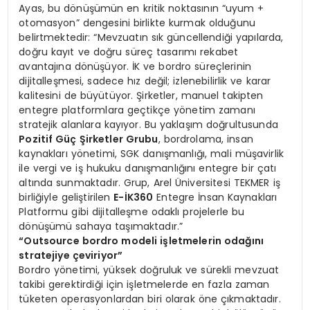
Ayas, bu dönüşümün en kritik noktasının “uyum +
otomasyon” dengesini birlikte kurmak olduğunu
belirtmektedir: “Mevzuatın sık güncellendiği yapılarda,
doğru kayıt ve doğru süreç tasarımı rekabet
avantajına dönüşüyor. İK ve bordro süreçlerinin
dijitalleşmesi, sadece hız değil; izlenebilirlik ve karar
kalitesini de büyütüyor. Şirketler, manuel takipten
entegre platformlara geçtikçe yönetim zamanı
stratejik alanlara kayıyor. Bu yaklaşım doğrultusunda
Pozitif Güç Şirketler Grubu
, bordrolama, insan
kaynakları yönetimi, SGK danışmanlığı, mali müşavirlik
ile vergi ve iş hukuku danışmanlığını entegre bir çatı
altında sunmaktadır. Grup, Arel Üniversitesi TEKMER iş
birliğiyle geliştirilen
E-İK360
Entegre İnsan Kaynakları
Platformu gibi dijitalleşme odaklı projelerle bu
dönüşümü sahaya taşımaktadır.”
“Outsource bordro modeli işletmelerin odağını
stratejiye çeviriyor”
Bordro yönetimi, yüksek doğruluk ve sürekli mevzuat
takibi gerektirdiği için işletmelerde en fazla zaman
tüketen operasyonlardan biri olarak öne çıkmaktadır.