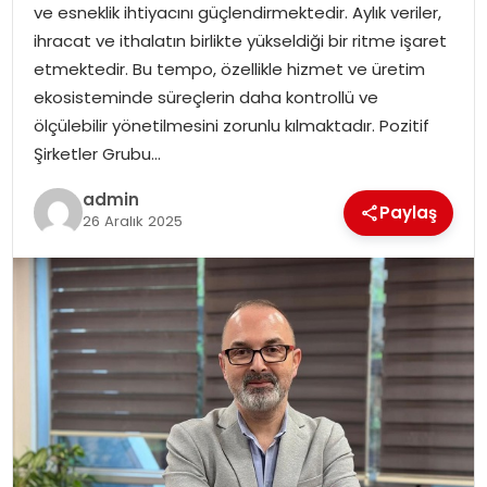
ve esneklik ihtiyacını güçlendirmektedir. Aylık veriler,
SIYASET
ihracat ve ithalatın birlikte yükseldiği bir ritme işaret
etmektedir. Bu tempo, özellikle hizmet ve üretim
SPOR
ekosisteminde süreçlerin daha kontrollü ve
ölçülebilir yönetilmesini zorunlu kılmaktadır. Pozitif
TEKNOLOJI
Şirketler Grubu…
YAŞAM
admin
Paylaş
26 Aralık 2025