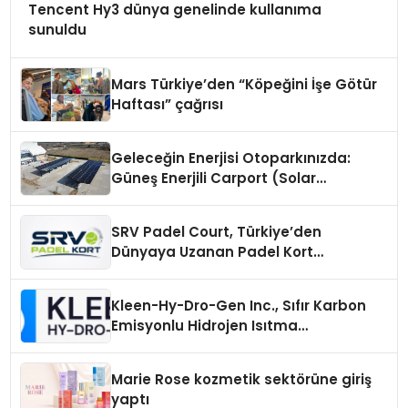
Tencent Hy3 dünya genelinde kullanıma
sunuldu
Mars Türkiye’den “Köpeğini İşe Götür
Haftası” çağrısı
Geleceğin Enerjisi Otoparkınızda:
Güneş Enerjili Carport (Solar
Otopark) Nedir?
SRV Padel Court, Türkiye’den
Dünyaya Uzanan Padel Kort
Üretiminde Güvenin Adresi
Kleen-Hy-Dro-Gen Inc., Sıfır Karbon
Emisyonlu Hidrojen Isıtma
Teknolojisinde ISO ve TSSA
Düzenleyici Onaylarını Aldı
Marie Rose kozmetik sektörüne giriş
yaptı