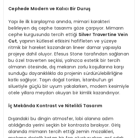
Cephede Modern ve Kalıcı Bir Duruş
Yapı ile ilk karşılaşma anında, mimari karakteri
belirleyen dış cephe tasarımı göze çarpıyor. Mimarın
cephe kurgusunda tercih ettiği
Silver Travertine Vein
Cut
, yapının kütlesel etkisini hafifleten ve yüzeye
ritmik bir hareket kazandıran lineer damar yapısıyla
projeye dahil oluyor. Efesus Stone tarafından sağlanan
bu özel traverten seçkisi, yalnızca estetik bir tercih
olmanın ötesinde, dış mekanın zorlu koşullarına karşı
sunduğu dayanıklılıkla da projenin sürdürülebilirliğine
katkı sağlıyor. Taşın doğal tonları, İstanbul’un gri
siluetiyle güçlü bir uyum yakalarken, modern kesimiyle
otele yıllara meydan okuyan bir kimlik kazandırıyor.
İç Mekânda Kontrast ve Nitelikli Tasarım
Dışarıdaki bu dingin atmosfer, lobi alanına adım
atıldığında yerini seçkin bir kontrasta bırakıyor. Giriş
alanında mimarın tercih ettiği zemin mozaikleri,
mekana derinlik katan bir fon oluştururken, asıl odak