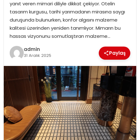
yanıt veren mimari diliyle dikkat çekiyor. Otelin
SIYASET
tasarım kurgusu, tarihi yarımadanın mirasına saygı
duruşunda bulunurken, konfor algısını malzeme
SPOR
kalitesi üzerinden yeniden tanımlıyor. Mimarın bu
hassas vizyonunu somutlaştıran malzeme…
TEKNOLOJI
admin
Paylaş
YAŞAM
31 Aralık 2025