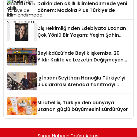
Daikin’den akıllı iklimlendirmede yeni
dönem: Madoka Plus Türkiye’de
Diş Hekimliğinden Edebiyata Uzanan
Çok Yönlü Bir Yaşam: Yeşim Şahin
Yaman
Beylikdüzü’nde Beylik İşkembe, 20
Yıldır Kalite ve Lezzetin Değişmeyen
Adresi
İş İnsanı Seyithan Hanoğlu Türkiye’yi
Uluslararası Arenada Tanıtmayı
Hedefliyor
Mirabellix, Türkiye’den dünyaya
uzanan güçlü büyümesini sürdürüyor
Süper Haberin Doğru Adresi