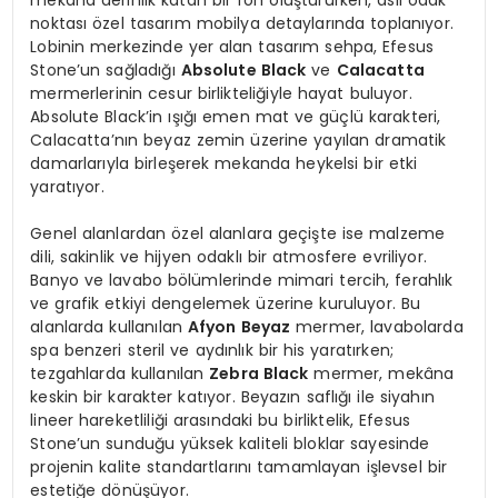
noktası özel tasarım mobilya detaylarında toplanıyor.
Lobinin merkezinde yer alan tasarım sehpa, Efesus
Stone’un sağladığı
Absolute Black
ve
Calacatta
mermerlerinin cesur birlikteliğiyle hayat buluyor.
Absolute Black’in ışığı emen mat ve güçlü karakteri,
Calacatta’nın beyaz zemin üzerine yayılan dramatik
damarlarıyla birleşerek mekanda heykelsi bir etki
yaratıyor.
Genel alanlardan özel alanlara geçişte ise malzeme
dili, sakinlik ve hijyen odaklı bir atmosfere evriliyor.
Banyo ve lavabo bölümlerinde mimari tercih, ferahlık
ve grafik etkiyi dengelemek üzerine kuruluyor. Bu
alanlarda kullanılan
Afyon Beyaz
mermer, lavabolarda
spa benzeri steril ve aydınlık bir his yaratırken;
tezgahlarda kullanılan
Zebra Black
mermer, mekâna
keskin bir karakter katıyor. Beyazın saflığı ile siyahın
lineer hareketliliği arasındaki bu birliktelik, Efesus
Stone’un sunduğu yüksek kaliteli bloklar sayesinde
projenin kalite standartlarını tamamlayan işlevsel bir
estetiğe dönüşüyor.