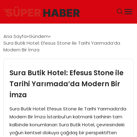
ANA SAYFA
Ana Sayfa
Gündem
Sura Butik Hotel: Efesus Stone ile Tarihi Yarımada’da
GÜNDEM
Modern Bir İmza
DÜNYA
Sura Butik Hotel: Efesus Stone ile
EĞITIM
Tarihi Yarımada’da Modern Bir
İmza
EKONOMI
Sura Butik Hotel: Efesus Stone ile Tarihi Yarımada’da
MAGAZIN
Modern Bir İmza İstanbul’un katmanlı tarihinin tam
kalbinde konumlanan Sura Butik Hotel, çevresindeki
SAĞLIK
yoğun kentsel dokuya çağdaş bir perspektiften