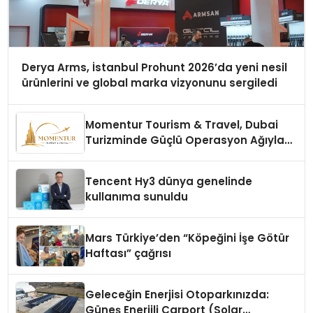
Derya Arms, İstanbul Prohunt 2026’da yeni nesil
ürünlerini ve global marka vizyonunu sergiledi
Momentur Tourism & Travel, Dubai
Turizminde Güçlü Operasyon Ağıyla
Fark Yaratıyor
Tencent Hy3 dünya genelinde
kullanıma sunuldu
Mars Türkiye’den “Köpeğini İşe Götür
Haftası” çağrısı
Geleceğin Enerjisi Otoparkınızda:
Güneş Enerjili Carport (Solar