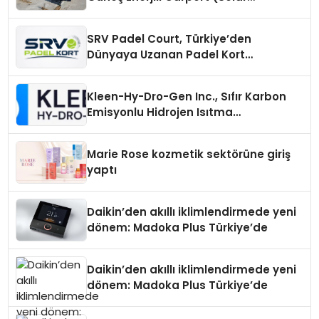
Otopark) Nedir?
SRV Padel Court, Türkiye’den
Dünyaya Uzanan Padel Kort
Üretiminde Güvenin Adresi
Kleen-Hy-Dro-Gen Inc., Sıfır Karbon
Emisyonlu Hidrojen Isıtma
Teknolojisinde ISO ve TSSA
Düzenleyici Onaylarını Aldı
Marie Rose kozmetik sektörüne giriş
yaptı
Daikin’den akıllı iklimlendirmede yeni
dönem: Madoka Plus Türkiye’de
Daikin’den akıllı iklimlendirmede yeni
dönem: Madoka Plus Türkiye’de