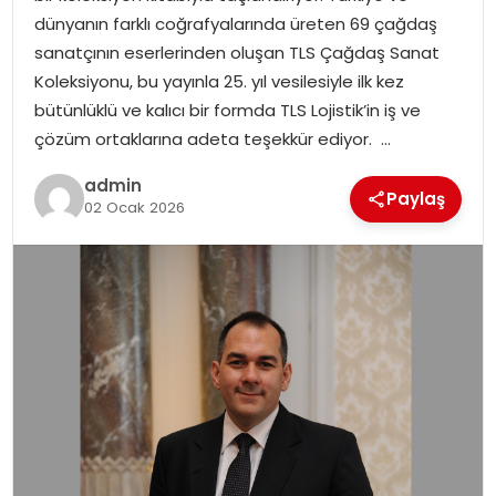
SIYASET
dünyanın farklı coğrafyalarında üreten 69 çağdaş
sanatçının eserlerinden oluşan TLS Çağdaş Sanat
SPOR
Koleksiyonu, bu yayınla 25. yıl vesilesiyle ilk kez
bütünlüklü ve kalıcı bir formda TLS Lojistik’in iş ve
TEKNOLOJI
çözüm ortaklarına adeta teşekkür ediyor. …
admin
YAŞAM
Paylaş
02 Ocak 2026