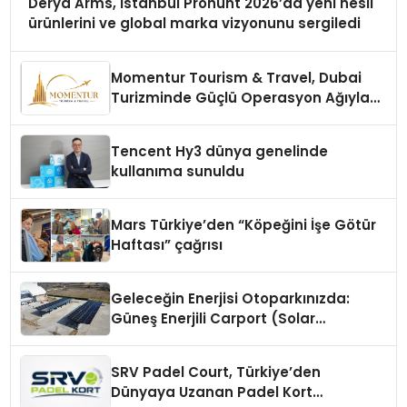
Derya Arms, İstanbul Prohunt 2026’da yeni nesil
ürünlerini ve global marka vizyonunu sergiledi
Momentur Tourism & Travel, Dubai
Turizminde Güçlü Operasyon Ağıyla
Fark Yaratıyor
Tencent Hy3 dünya genelinde
kullanıma sunuldu
Mars Türkiye’den “Köpeğini İşe Götür
Haftası” çağrısı
Geleceğin Enerjisi Otoparkınızda:
Güneş Enerjili Carport (Solar
Otopark) Nedir?
SRV Padel Court, Türkiye’den
Dünyaya Uzanan Padel Kort