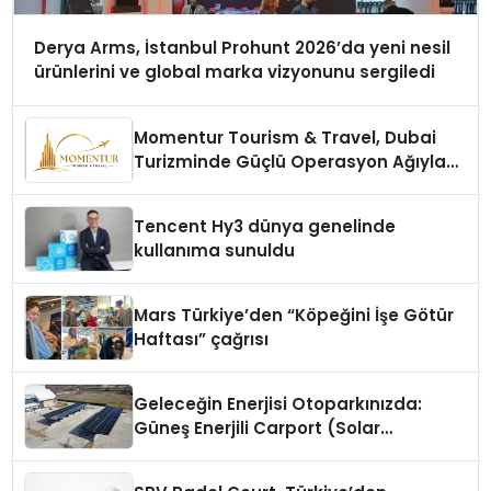
Derya Arms, İstanbul Prohunt 2026’da yeni nesil
ürünlerini ve global marka vizyonunu sergiledi
Momentur Tourism & Travel, Dubai
Turizminde Güçlü Operasyon Ağıyla
Fark Yaratıyor
Tencent Hy3 dünya genelinde
kullanıma sunuldu
Mars Türkiye’den “Köpeğini İşe Götür
Haftası” çağrısı
Geleceğin Enerjisi Otoparkınızda:
Güneş Enerjili Carport (Solar
Otopark) Nedir?