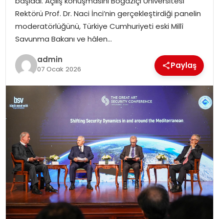
başladı. Açılış konuşmasını Boğaziçi Üniversitesi
SIYASET
Rektörü Prof. Dr. Naci İnci’nin gerçekleştirdiği panelin
moderatörlüğünü, Türkiye Cumhuriyeti eski Millî
SPOR
Savunma Bakanı ve hâlen…
admin
TEKNOLOJI
Paylaş
07 Ocak 2026
YAŞAM