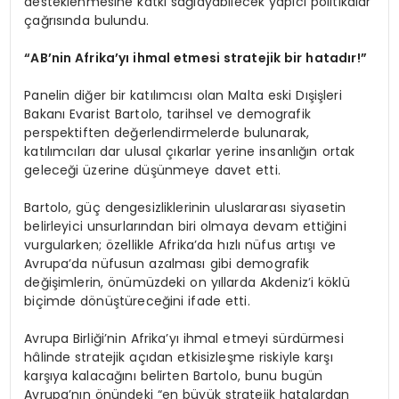
desteklenmesine katkı sağlayabilecek yapıcı politikalar
çağrısında bulundu.
“AB’nin Afrika’yı ihmal etmesi stratejik bir hatadır!”
Panelin diğer bir katılımcısı olan Malta eski Dışişleri
Bakanı Evarist Bartolo, tarihsel ve demografik
perspektiften değerlendirmelerde bulunarak,
katılımcıları dar ulusal çıkarlar yerine insanlığın ortak
geleceği üzerine düşünmeye davet etti.
Bartolo, güç dengesizliklerinin uluslararası siyasetin
belirleyici unsurlarından biri olmaya devam ettiğini
vurgularken; özellikle Afrika’da hızlı nüfus artışı ve
Avrupa’da nüfusun azalması gibi demografik
değişimlerin, önümüzdeki on yıllarda Akdeniz’i köklü
biçimde dönüştüreceğini ifade etti.
Avrupa Birliği’nin Afrika’yı ihmal etmeyi sürdürmesi
hâlinde stratejik açıdan etkisizleşme riskiyle karşı
karşıya kalacağını belirten Bartolo, bunu bugün
Avrupa’nın önündeki “en büyük stratejik hatalardan