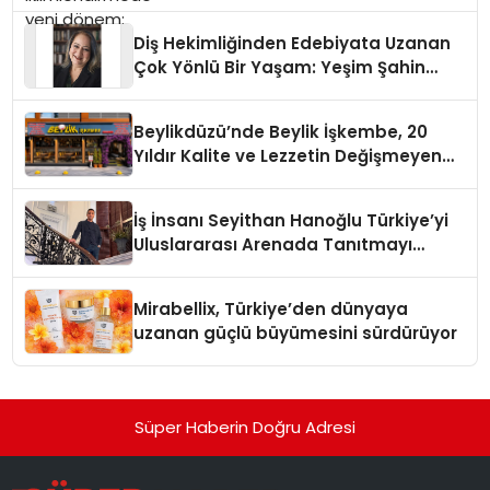
Diş Hekimliğinden Edebiyata Uzanan
Çok Yönlü Bir Yaşam: Yeşim Şahin
Yaman
Beylikdüzü’nde Beylik İşkembe, 20
Yıldır Kalite ve Lezzetin Değişmeyen
Adresi
İş İnsanı Seyithan Hanoğlu Türkiye’yi
Uluslararası Arenada Tanıtmayı
Hedefliyor
Mirabellix, Türkiye’den dünyaya
uzanan güçlü büyümesini sürdürüyor
Süper Haberin Doğru Adresi