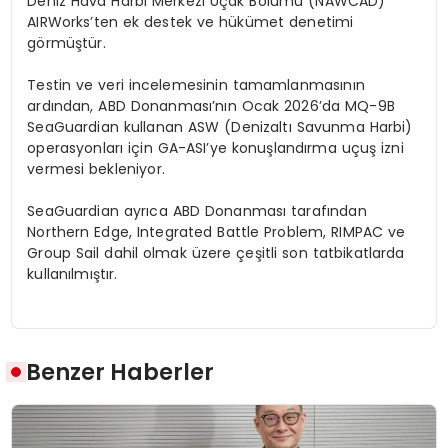
Deniz Hava Harbi Merkezi Uçak B
ö
lümü
(NAWCAD)
AIRWorks’ten
ek destek ve hükümet denetimi
g
ö
rmüştür
.
Testin ve veri incelemesinin tamamlanmasının
ardından, ABD Donanması’nın Ocak 2026’da MQ-9B
SeaGuardian
kullanan ASW (Denizaltı Savunma Harbi)
operasyonları için GA-
ASI’ye
konuşlandı
rma u
çuş
izni
vermesi bekleniyor.
SeaGuardian
ayrıca ABD Donanması tarafından
Northern Edge
,
Integrated Battle Problem,
RIMPAC
ve
Group Sail
dahil olmak üzere çeşitli son tatbikatlarda
kullanılmıştır.
Benzer Haberler