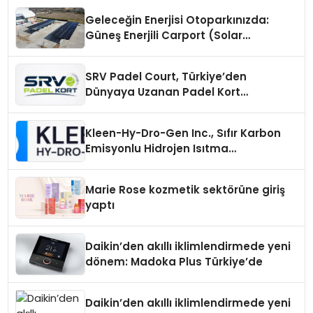
Geleceğin Enerjisi Otoparkınızda:
Güneş Enerjili Carport (Solar
Otopark) Nedir?
SRV Padel Court, Türkiye’den
Dünyaya Uzanan Padel Kort
Üretiminde Güvenin Adresi
Kleen-Hy-Dro-Gen Inc., Sıfır Karbon
Emisyonlu Hidrojen Isıtma
Teknolojisinde ISO ve TSSA
Düzenleyici Onaylarını Aldı
Marie Rose kozmetik sektörüne giriş
yaptı
Daikin’den akıllı iklimlendirmede yeni
dönem: Madoka Plus Türkiye’de
Daikin’den akıllı iklimlendirmede yeni