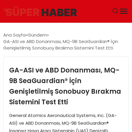
ANA SAYFA
Ana Sayfa
Gündem
GA-ASI ve ABD Donanması, MQ-9B SeaGuardian® İçin
GÜNDEM
Genişletilmiş Sonobuoy Bırakma Sistemini Test Etti
DÜNYA
GA-ASI ve ABD Donanması, MQ-
EĞITIM
9B SeaGuardian® İçin
Genişletilmiş Sonobuoy Bırakma
EKONOMI
Sistemini Test Etti
MAGAZIN
General Atomics Aeronautical Systems, Inc. (GA-
SAĞLIK
ASI) ve ABD Donanması, MQ-9B SeaGuardian®
İnsansız Hava Aracı Sisteminin (UAS) Denizaltı