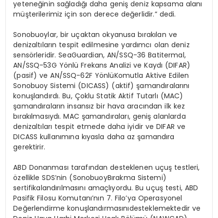
yeteneğinin sağladığı daha geniş deniz kapsama alanı
müşterilerimiz için son derece değerlidir.” dedi.
Sonobuoylar
, bir uçaktan okyanusa bırakılan ve
denizaltıların tespit edilmesine yardımcı olan deniz
sens
ö
rleridir
.
SeaGuardian
, AN/SSQ-36
Batitermal
,
AN/SSQ-53G Y
ö
nlü
Frekans Analizi ve Kaydı (DIFAR)
(pasif) ve AN/SSQ-62F Y
ö
nlü
Komutla Aktive Edilen
Sonobuoy
Sistemi (DICASS) (aktif) şamandıralarını
konuşlandırdı. Bu, Çoklu Statik Aktif Tutarlı
(MAC)
şamandıraların insansız bir hava aracından ilk kez
bırakılması
yd
ı
. MAC
şamandıraları, geniş alanlarda
denizaltıları tespit etmede daha iyidir ve DIFAR ve
DICASS kullanımına kıyasla daha az şamandıra
gerektirir.
ABD Donanması tarafından desteklenen uçuş testleri,
ö
zellikle
SDS’nin
(
Sonobuoy
Bırakma Sistemi)
sertifikalandırılmasını amaçlıyordu. Bu uçuş testi, ABD
Pasifik Filosu Komutanı’nın 7. Filo’ya Operasyonel
Değerlendirme konuşlandı
rmas
ını
desteklemektedir ve