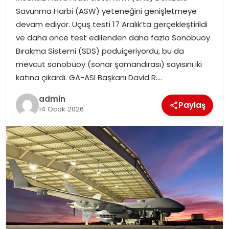
SIYASET
Savunma Harbi (ASW) yeteneğini genişletmeye
devam ediyor. Uçuş testi 17 Aralık’ta gerçekleştirildi
SPOR
ve daha önce test edilenden daha fazla Sonobuoy
Bırakma Sistemi (SDS) poduiçeriyordu, bu da
TEKNOLOJI
mevcut sonobuoy (sonar şamandırası) sayısını iki
katına çıkardı. GA-ASI Başkanı David R….
YAŞAM
admin
Paylaş
14 Ocak 2026