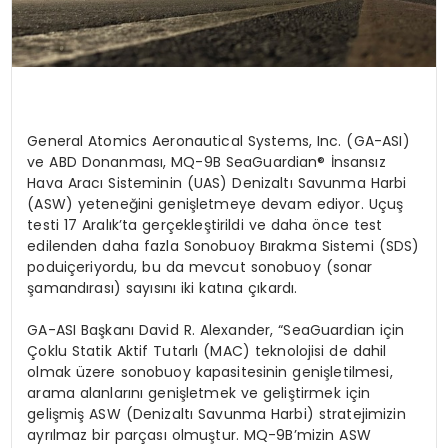
General
Atomics
Aeronautical
Systems
,
Inc
. (GA-ASI)
ve ABD Donanması
, MQ-9B SeaGuardian
® İnsansız
Hava Aracı Sisteminin (UAS) Denizaltı Savunma Harbi
(ASW) yeteneğini genişletmeye devam ediyor. Uçuş
testi 17 Aralık’ta gerçekleştirildi ve daha
ö
nce
test
edilenden daha fazla
Sonobuoy
Bırakma Sistemi (SDS)
podu
içeriyordu, bu da mevcut
sonobuoy
(sonar
şamandırası) sayısını iki katına çıkardı.
GA-ASI Başkanı
David R. Alexander, “SeaGuardian i
çin
Çoklu Statik Aktif Tutarlı (MAC) teknolojisi de dahil
olmak üzere
sonobuoy
kapasitesinin genişletilmesi,
arama alanlarını genişletmek ve geliştirmek için
gelişmiş ASW (Denizaltı Savunma Harbi) stratejimizin
ayrılmaz bir parçası olmuştur. MQ-9B’mizin ASW