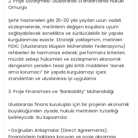
2. Proje Sözleşmesi: Uluslararası Standartlarda Hukuki
Omurga
Şehir hastaneleri gibi 25–30 yıla yayılan uzun vadeli
sözleşmelerde, metinlerin değişen koşullara uyum
sağlayabilecek esneklikte ve sürdürülebilir bir yapıda
kurgulanması esastır. Stratejik yaklaşımım, metinleri
FIDIC (Uluslararası Müşavir Mühendisler Federasyonu)
rehberleri ile harmonize ederek; performans kriterleri,
mücbir sebep hükümleri ve sözleşmenin ekonomik
dengesinin yeniden tesisi gibi kritik maddeleri “esnek
ama korumacı” bir yapıda kurgulamayı içerir.
standartları ve uluslararası iyi uygulama
3. Proje Finansmanı ve “Bankability” Mühendisliği
Uluslararası finans kuruluşları için bir projenin ekonomik
büyüklüğünden ziyade, hukuki metinlerin tutarlılığı
belirleyicidir. Bu kapsamda:
•
Doğrudan Anlaşmalar (Direct Agreements):
Finansörlerin haklarını koruyan ve proje aksaması