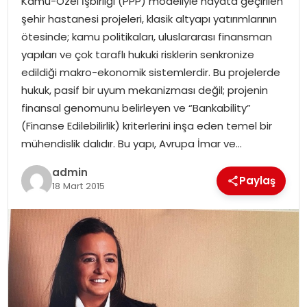
Kamu-Özel İşbirliği (PPP) modeliyle hayata geçirilen
SIYASET
şehir hastanesi projeleri, klasik altyapı yatırımlarının
ötesinde; kamu politikaları, uluslararası finansman
SPOR
yapıları ve çok taraflı hukuki risklerin senkronize
edildiği makro-ekonomik sistemlerdir. Bu projelerde
TEKNOLOJI
hukuk, pasif bir uyum mekanizması değil; projenin
finansal genomunu belirleyen ve “Bankability”
YAŞAM
(Finanse Edilebilirlik) kriterlerini inşa eden temel bir
mühendislik dalıdır. Bu yapı, Avrupa İmar ve…
admin
Paylaş
18 Mart 2015