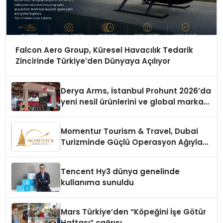
Falcon Aero Group, Küresel Havacılık Tedarik
Zincirinde Türkiye’den Dünyaya Açılıyor
Derya Arms, İstanbul Prohunt 2026’da
yeni nesil ürünlerini ve global marka
vizyonunu sergiledi
Momentur Tourism & Travel, Dubai
Turizminde Güçlü Operasyon Ağıyla
Fark Yaratıyor
Tencent Hy3 dünya genelinde
kullanıma sunuldu
Mars Türkiye’den “Köpeğini İşe Götür
Haftası” çağrısı