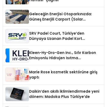
Geleceğin Enerjisi Otoparkınızda:
Güneş Enerjili Carport (Solar
Otopark) Nedir?
SRV Padel Court, Türkiye’den
Dünyaya Uzanan Padel Kort
Üretiminde Güvenin Adresi
Kleen-Hy-Dro-Gen Inc., Sıfır Karbon
Emisyonlu Hidrojen Isıtma
Teknolojisinde ISO ve TSSA
Düzenleyici Onaylarını Aldı
Marie Rose kozmetik sektörüne giriş
yaptı
Daikin’den akıllı iklimlendirmede yeni
dönem: Madoka Plus Türkiye’de