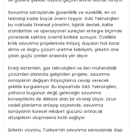
ve güvenli şekilde hayata geçirilmesine olanak tanıyor.
Savunma sanayisinde güvenilirlik ve süreklilik, en az
teknoloji kadar büyük önem taşıyor. GAS Teknolojileri
bu noktada finansal yönetim, lojistik destek, kalite
standartları ve operasyonel süreçleri entegre biçimde
yöneterek sektöre önemli katkılar sunuyor. Özellikle
kritik savunma projelerinde ihtiyaç duyulan hızlı karar
alma ve doğru çözüm üretme kabiliyeti, şirketin öne
çıkan güçlü yönleri arasında yer alıyor.
Enerji sistemleri, gas teknolojileri ve ileri mühendislik
çözümleri alanında geliştirilen projeler, savunma
sanayisinin değişen ihtiyaçlarına cevap verecek
şekilde kurgulanıyor. Bu kapsamda GAS Teknolojileri,
yalnızca bugünün değil, geleceğin savunma
konseptlerini de dikkate alan bir strateji izliyor. Uzun
vadeli planlama anlayışı sayesinde, savunma
sanayisinin küresel rekabet gücünü artıracak
altyapıların oluşmasına katkı sağlıyor.
Şirketin vizyonu, Türkiye’nin savunma sanayisinde dışa