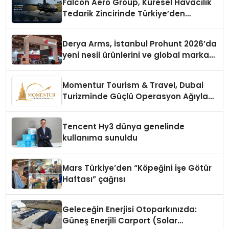
Falcon Aero Group, Küresel Havacılık
Tedarik Zincirinde Türkiye’den
Dünyaya Açılıyor
Derya Arms, İstanbul Prohunt 2026’da
yeni nesil ürünlerini ve global marka
vizyonunu sergiledi
Momentur Tourism & Travel, Dubai
Turizminde Güçlü Operasyon Ağıyla
Fark Yaratıyor
Tencent Hy3 dünya genelinde
kullanıma sunuldu
Mars Türkiye’den “Köpeğini İşe Götür
Haftası” çağrısı
Geleceğin Enerjisi Otoparkınızda:
Güneş Enerjili Carport (Solar