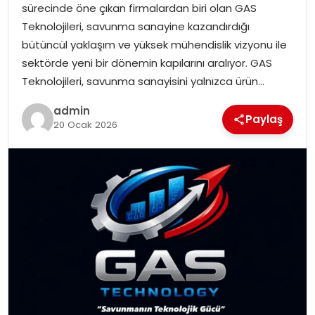
sürecinde öne çıkan firmalardan biri olan GAS
SIYASET
Teknolojileri, savunma sanayine kazandırdığı
bütüncül yaklaşım ve yüksek mühendislik vizyonu ile
SPOR
sektörde yeni bir dönemin kapılarını aralıyor. GAS
Teknolojileri, savunma sanayisini yalnızca ürün…
TEKNOLOJI
admin
Paylaş
YAŞAM
20 Ocak 2026