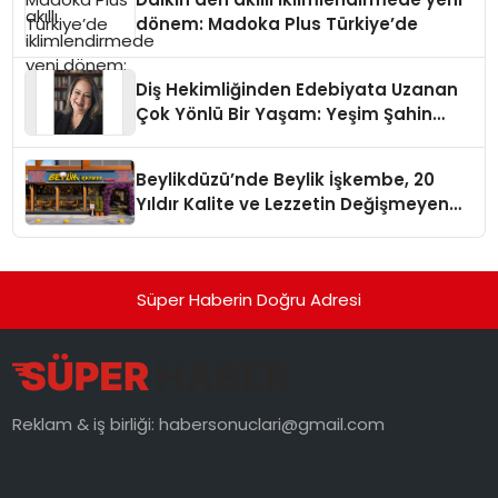
dönem: Madoka Plus Türkiye’de
Diş Hekimliğinden Edebiyata Uzanan
Çok Yönlü Bir Yaşam: Yeşim Şahin
Yaman
Beylikdüzü’nde Beylik İşkembe, 20
Yıldır Kalite ve Lezzetin Değişmeyen
Adresi
Süper Haberin Doğru Adresi
Reklam & iş birliği:
habersonuclari@gmail.com