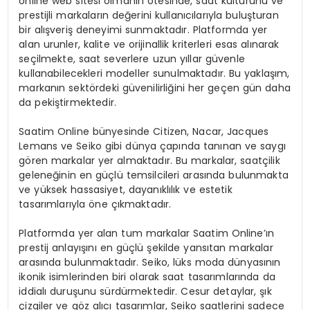
online web sitesi olmanın ötesinde, saat kültürünü ve
prestijli markaların değerini kullanıcılarıyla buluşturan
bir alışveriş deneyimi sunmaktadır. Platformda yer
alan urunler, kalite ve orijinallik kriterleri esas alınarak
seçilmekte, saat severlere uzun yıllar güvenle
kullanabilecekleri modeller sunulmaktadır. Bu yaklaşım,
markanın sektördeki güvenilirliğini her geçen gün daha
da pekiştirmektedir.
Saatim Online bünyesinde Citizen, Nacar, Jacques
Lemans ve Seiko gibi dünya çapında tanınan ve saygı
gören markalar yer almaktadır. Bu markalar, saatçilik
geleneğinin en güçlü temsilcileri arasında bulunmakta
ve yüksek hassasiyet, dayanıklılık ve estetik
tasarımlarıyla öne çıkmaktadır.
Platformda yer alan tum markalar Saatim Online’ın
prestij anlayışını en güçlü şekilde yansıtan markalar
arasında bulunmaktadır. Seiko, lüks moda dünyasının
ikonik isimlerinden biri olarak saat tasarımlarında da
iddialı duruşunu sürdürmektedir. Cesur detaylar, şık
çizgiler ve göz alıcı tasarımlar, Seiko saatlerini sadece