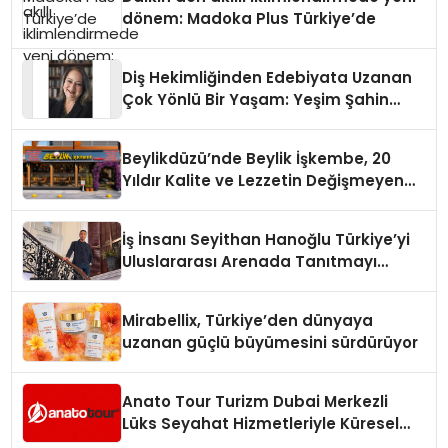
dönem: Madoka Plus Türkiye’de
Diş Hekimliğinden Edebiyata Uzanan
Çok Yönlü Bir Yaşam: Yeşim Şahin
Yaman
Beylikdüzü’nde Beylik İşkembe, 20
Yıldır Kalite ve Lezzetin Değişmeyen
Adresi
İş İnsanı Seyithan Hanoğlu Türkiye’yi
Uluslararası Arenada Tanıtmayı
Hedefliyor
Mirabellix, Türkiye’den dünyaya
uzanan güçlü büyümesini sürdürüyor
Anato Tour Turizm Dubai Merkezli
Lüks Seyahat Hizmetleriyle Küresel
Turizmde Öne Çıkıyor