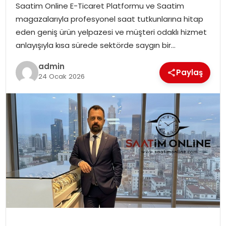
Saatim Online E-Ticaret Platformu ve Saatim
SIYASET
magazalarıyla profesyonel saat tutkunlarına hitap
eden geniş ürün yelpazesi ve müşteri odaklı hizmet
SPOR
anlayışıyla kısa sürede sektörde saygın bir…
TEKNOLOJI
admin
Paylaş
24 Ocak 2026
YAŞAM