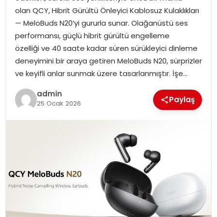
SIYASET
olan QCY, Hibrit Gürültü Önleyici Kablosuz Kulaklıkları
— MeloBuds N20‘yi gururla sunar. Olağanüstü ses
SPOR
performansı, güçlü hibrit gürültü engelleme
özelliği ve 40 saate kadar süren sürükleyici dinleme
TEKNOLOJI
deneyimini bir araya getiren MeloBuds N20, sürprizler
ve keyifli anlar sunmak üzere tasarlanmıştır. İşe…
YAŞAM
admin
Paylaş
25 Ocak 2026