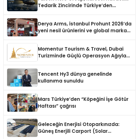
Tedarik Zincirinde Türkiye’den
Dünyaya Açılıyor
Derya Arms, İstanbul Prohunt 2026’da
yeni nesil ürünlerini ve global marka
vizyonunu sergiledi
Momentur Tourism & Travel, Dubai
Turizminde Güçlü Operasyon Ağıyla
Fark Yaratıyor
Tencent Hy3 dünya genelinde
kullanıma sunuldu
Mars Türkiye’den “Köpeğini İşe Götür
Haftası” çağrısı
Geleceğin Enerjisi Otoparkınızda:
Güneş Enerjili Carport (Solar
Otopark) Nedir?