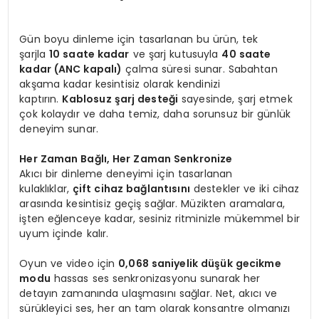
Gün boyu dinleme için tasarlanan bu ürün, tek
şarjla
10 saate kadar
ve şarj kutusuyla
40 saate
kadar (ANC kapalı)
çalma süresi sunar. Sabahtan
akşama kadar kesintisiz olarak kendinizi
kaptırın.
Kablosuz şarj desteği
sayesinde, şarj etmek
çok kolaydır ve daha temiz, daha sorunsuz bir günlük
deneyim sunar.
Her Zaman Bağlı, Her Zaman Senkronize
Akıcı bir dinleme deneyimi için tasarlanan
kulaklıklar,
çift cihaz bağlantısını
destekler ve iki cihaz
arasında kesintisiz geçiş sağlar. Müzikten aramalara,
işten eğlenceye kadar, sesiniz ritminizle mükemmel bir
uyum içinde kalır.
Oyun ve video için
0,068 saniyelik düşük gecikme
modu
hassas ses senkronizasyonu sunarak her
detayın zamanında ulaşmasını sağlar. Net, akıcı ve
sürükleyici ses, her an tam olarak konsantre olmanızı