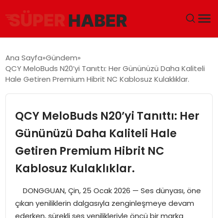
ANA SAYFA
Ana Sayfa
Gündem
QCY MeloBuds N20’yi Tanıttı: Her Gününüzü Daha Kaliteli
GÜNDEM
Hale Getiren Premium Hibrit NC Kablosuz Kulaklıklar.
DÜNYA
QCY MeloBuds N20’yi Tanıttı: Her
EĞITIM
Gününüzü Daha Kaliteli Hale
Getiren Premium Hibrit NC
EKONOMI
Kablosuz Kulaklıklar.
MAGAZIN
DONGGUAN, Çin, 25 Ocak 2026 — Ses dünyası, öne
SAĞLIK
çıkan yeniliklerin dalgasıyla zenginleşmeye devam
ederken, sürekli ses yenilikleriyle öncü bir marka