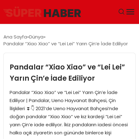
ANA SAYFA
Ana Sayfa
Dünya
Pandalar “Xiao Xiao” ve “Lei Lei” Yarın Çin’e İade Ediliyor
GÜNDEM
DÜNYA
Pandalar “Xiao Xiao” ve “Lei Lei”
Yarın Çin’e İade Ediliyor
EĞITIM
Pandalar “Xiao Xiao” ve “Lei Lei” Yarın Çin’e İade
EKONOMI
Ediliyor | Pandalar, Ueno Hayvanat Bahçesi, Çin
İlişkileri ⏬👇 2021‘de Ueno Hayvanat Bahçesi‘nde
MAGAZIN
doğan pandalar “Xiao Xiao” ve kız kardeşi “Lei Lei”
yarın Çin’e iade ediliyor. İkiz pandaların iadesi öncesi
SAĞLIK
halka açık ziyaretin son gününde binlerce kişi