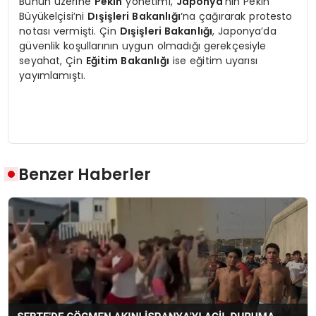
Bunun üzerine
Pekin
yönetimi,
Japonya
‘nın Pekin
Büyükelçisi’ni
Dışişleri Bakanlığı
‘na çağırarak protesto
notası vermişti. Çin
Dışişleri Bakanlığı
, Japonya’da
güvenlik koşullarının uygun olmadığı gerekçesiyle
seyahat, Çin
Eğitim Bakanlığı
ise eğitim uyarısı
yayımlamıştı.
Benzer Haberler