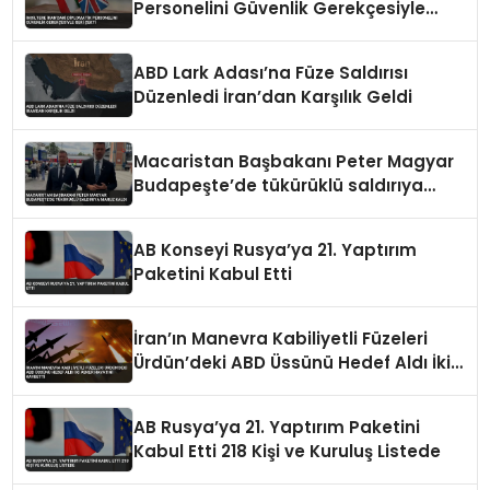
Personelini Güvenlik Gerekçesiyle
Geri Çekti
ABD Lark Adası’na Füze Saldırısı
Düzenledi İran’dan Karşılık Geldi
Macaristan Başbakanı Peter Magyar
Budapeşte’de tükürüklü saldırıya
maruz kaldı
AB Konseyi Rusya’ya 21. Yaptırım
Paketini Kabul Etti
İran’ın Manevra Kabiliyetli Füzeleri
Ürdün’deki ABD Üssünü Hedef Aldı İki
Asker Hayatını Kaybetti
AB Rusya’ya 21. Yaptırım Paketini
Kabul Etti 218 Kişi ve Kuruluş Listede