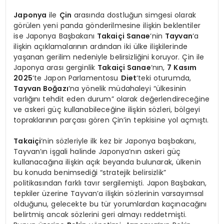
Japonya
ile
Çin
arasında dostluğun simgesi olarak
görülen yeni panda gönderilmesine ilişkin beklentiler
ise Japonya Başbakanı
Takaiçi Sanae
‘nin
Tayvan
‘a
ilişkin açıklamalarının ardından iki ülke ilişkilerinde
yaşanan gerilim nedeniyle belirsizliğini koruyor. Çin ile
Japonya arası gerginlik
Takaiçi Sanae
‘nın,
7 Kasım
2025
‘te Japon Parlamentosu
Diet
‘teki oturumda,
Tayvan Boğazı
‘na yönelik müdahaleyi “ülkesinin
varlığını tehdit eden durum” olarak değerlendireceğine
ve askeri güç kullanabileceğine ilişkin sözleri, bölgeyi
topraklarının parçası gören Çin’in tepkisine yol açmıştı.
Takaiçi
‘nin sözleriyle ilk kez bir Japonya başbakanı,
Tayvan’ın işgali halinde Japonya’nın askeri güç
kullanacağına ilişkin açık beyanda bulunarak, ülkenin
bu konuda benimsediği “stratejik belirsizlik”
politikasından farklı tavır sergilemişti. Japon Başbakan,
tepkiler üzerine Tayvan’a ilişkin sözlerinin varsayımsal
olduğunu, gelecekte bu tür yorumlardan kaçınacağını
belirtmiş ancak sözlerini geri almayı reddetmişti.