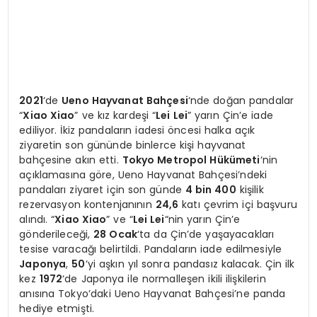
2021
‘de
Ueno Hayvanat Bahçesi
‘nde doğan pandalar
“
Xiao Xiao
” ve kız kardeşi “
Lei Lei
” yarın Çin’e iade
ediliyor. İkiz pandaların iadesi öncesi halka açık
ziyaretin son gününde binlerce kişi hayvanat
bahçesine akın etti.
Tokyo Metropol Hükümeti
‘nin
açıklamasına göre, Ueno Hayvanat Bahçesi’ndeki
pandaları ziyaret için son günde
4 bin 400
kişilik
rezervasyon kontenjanının
24,6
katı çevrim içi başvuru
alındı. “
Xiao Xiao
” ve “
Lei Lei
“nin yarın Çin’e
gönderileceği,
28 Ocak
‘ta da Çin’de yaşayacakları
tesise varacağı belirtildi. Pandaların iade edilmesiyle
Japonya
,
50
‘yi aşkın yıl sonra pandasız kalacak. Çin ilk
kez
1972
‘de Japonya ile normalleşen ikili ilişkilerin
anısına Tokyo’daki Ueno Hayvanat Bahçesi’ne panda
hediye etmişti.