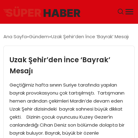
ANA SAYFA
Ana Sayfa
Gündem
Uzak Şehir’den İnce ‘Bayrak’ Mesajı
GÜNDEM
Uzak Şehir’den İnce ‘Bayrak’
DÜNYA
Mesajı
EĞITIM
Geçtiğimiz hafta sınırın Suriye tarafında yapılan
bayrak provokasyonu çok tartışılmıştı. Tartışmanın
EKONOMI
hemen ardından çekimleri Mardin’de devam eden
Uzak Şehir dizisindeki bayrak sahnesi büyük dikkat
MAGAZIN
çekti. Dizinin çocuk oyuncusu Kuzey Gezer’in
canlandırdığı Cihan Deniz son bölümde dolapta bir
SAĞLIK
bayrak buluyor. Bayrak, büyük bir özenle