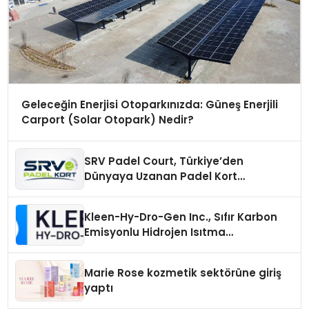
Geleceğin Enerjisi Otoparkınızda: Güneş Enerjili
Carport (Solar Otopark) Nedir?
SRV Padel Court, Türkiye’den
Dünyaya Uzanan Padel Kort
Üretiminde Güvenin Adresi
Kleen-Hy-Dro-Gen Inc., Sıfır Karbon
Emisyonlu Hidrojen Isıtma
Teknolojisinde ISO ve TSSA
Düzenleyici Onaylarını Aldı
Marie Rose kozmetik sektörüne giriş
yaptı