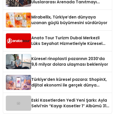
Uluslararası Arenada Tanıtmayı
Hedefliyor
Mirabellix, Türkiye’den dünyaya
uzanan güçlü büyümesini sürdürüyor
Anato Tour Turizm Dubai Merkezli
Lüks Seyahat Hizmetleriyle Küresel
Turizmde Öne Çıkıyor
Küresel rinoplasti pazarının 2030’da
9,6 milyar dolara ulaşması bekleniyor
Türkiye’den küresel pazara: ShopinX,
dijital ekonomi ile gerçek dünya
alışverişini bir araya getirmeyi
hedefliyor
Eski Kasetlerden Yedi Yeni Şarkı: Ayla
Selvi’nin “Kayıp Kasetler 1” Albümü 31
Temmuz’da Çıktı