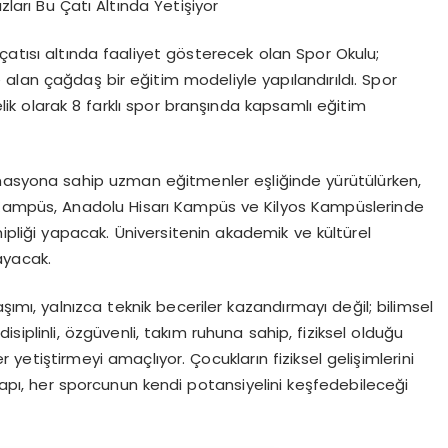
zları Bu Çatı Altında Yetişiyor
çatısı altında faaliyet gösterecek olan Spor Okulu;
 alan çağdaş bir eğitim modeliyle yapılandırıldı. Spor
lik
olarak
8 farklı spor branşında
kapsamlı eğitim
rmasyona sahip uzman eğitmenler eşliğinde yürütülürken,
 Kampüs, Anadolu Hisarı Kampüs ve Kilyos Kampüslerinde
pliği yapacak. Üniversitenin akademik ve kültürel
ayacak.
şımı, yalnızca teknik beceriler kazandırmayı değil; bilimsel
iplinli, özgüvenli, takım ruhuna sahip, fiziksel olduğu
 yetiştirmeyi amaçlıyor. Çocukların fiziksel gelişimlerini
 yapı, her sporcunun kendi potansiyelini keşfedebileceği