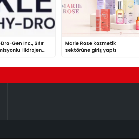
Dro-Gen Inc., Sıfır
Marie Rose kozmetik
isyonlu Hidrojen
sektörüne giriş yaptı
knolojisinde ISO ve
nleyici Onaylarını