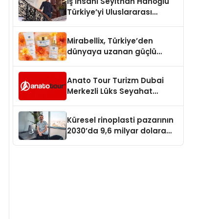
İş İnsanı Seyithan Hanoğlu
Türkiye’yi Uluslararası
Arenada Tanıtmayı
Hedefliyor
Mirabellix, Türkiye’den
dünyaya uzanan güçlü
büyümesini sürdürüyor
Anato Tour Turizm Dubai
Merkezli Lüks Seyahat
Hizmetleriyle Küresel
Turizmde Öne Çıkıyor
Küresel rinoplasti pazarının
2030’da 9,6 milyar dolara
ulaşması bekleniyor