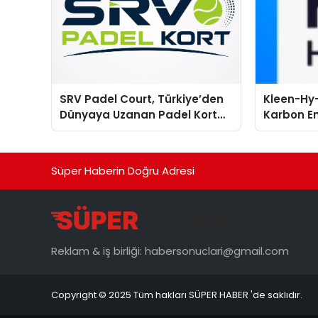
SRV Padel Court, Türkiye’den
Kleen-Hy-
Dünyaya Uzanan Padel Kort
Karbon Em
Üretiminde Güvenin Adresi
Isıtma Te
TSSA Düze
Aldı
Süper Haberin Doğru Adresi
Reklam & iş birliği:
habersonuclari@gmail.com
Copyright © 2025 Tüm hakları SÜPER HABER 'de saklıdır.