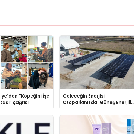
iye’den “Köpeğini İşe
Geleceğin Enerjisi
tası” çağrısı
Otoparkınızda: Güneş Enerjili
Carport (Solar Otopark)
Nedir?