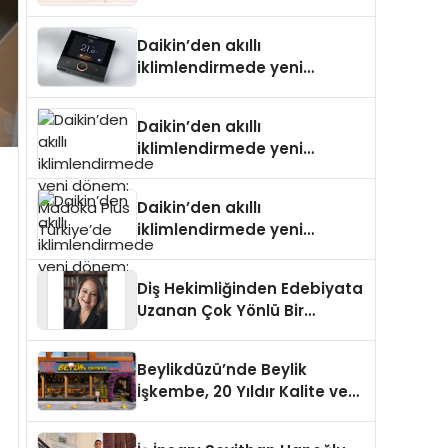
Daikin’den akıllı
iklimlendirmede yeni
dönem: Madoka Plus
Türkiye’de
Daikin’den akıllı
iklimlendirmede yeni
dönem: Madoka Plus
Türkiye’de
Daikin’den akıllı
iklimlendirmede yeni
dönem: Madoka Plus
Türkiye’de
Diş Hekimliğinden Edebiyata
Uzanan Çok Yönlü Bir
Yaşam: Yeşim Şahin Yaman
Beylikdüzü’nde Beylik
İşkembe, 20 Yıldır Kalite ve
Lezzetin Değişmeyen Adresi