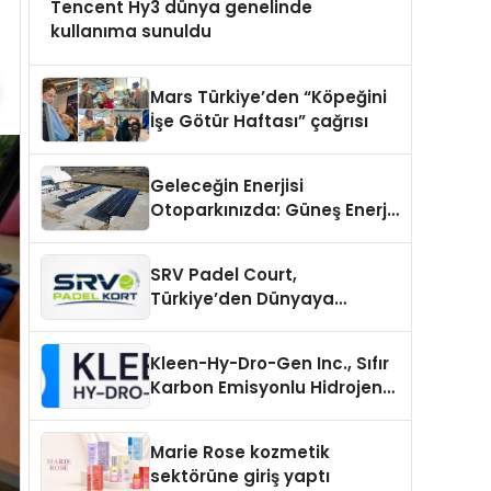
Tencent Hy3 dünya genelinde
kullanıma sunuldu
Mars Türkiye’den “Köpeğini
İşe Götür Haftası” çağrısı
Geleceğin Enerjisi
Otoparkınızda: Güneş Enerjili
Carport (Solar Otopark)
Nedir?
SRV Padel Court,
Türkiye’den Dünyaya
Uzanan Padel Kort
Üretiminde Güvenin Adresi
Kleen-Hy-Dro-Gen Inc., Sıfır
Karbon Emisyonlu Hidrojen
Isıtma Teknolojisinde ISO ve
TSSA Düzenleyici Onaylarını
Marie Rose kozmetik
Aldı
sektörüne giriş yaptı