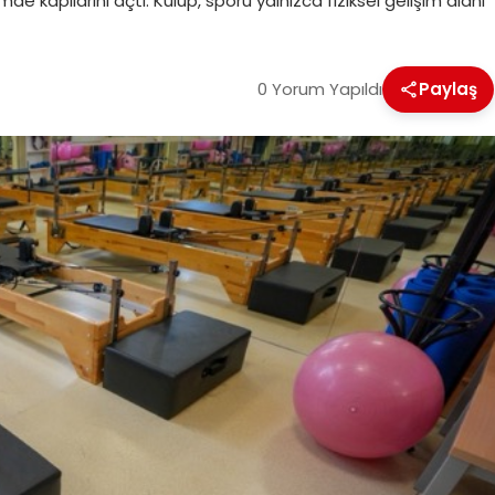
e kapılarını açtı. Kulüp, sporu yalnızca fiziksel gelişim alanı
0 Yorum Yapıldı
Paylaş