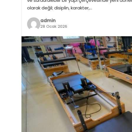
ve sürdürülebilir bir yapı çerçevesinde yeni dönemd
olarak değil; disiplin, karakter,…
admin
28 Ocak 2026