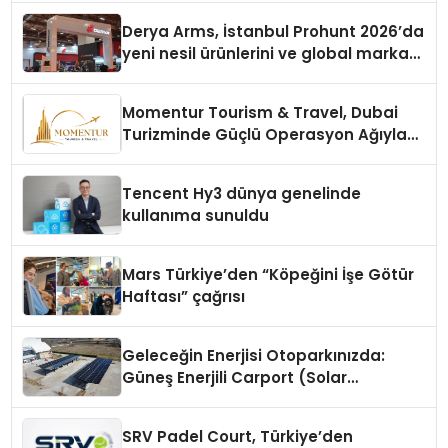
Derya Arms, İstanbul Prohunt 2026’da
yeni nesil ürünlerini ve global marka
vizyonunu sergiledi
Momentur Tourism & Travel, Dubai
Turizminde Güçlü Operasyon Ağıyla
Fark Yaratıyor
Tencent Hy3 dünya genelinde
kullanıma sunuldu
Mars Türkiye’den “Köpeğini İşe Götür
Haftası” çağrısı
Geleceğin Enerjisi Otoparkınızda:
Güneş Enerjili Carport (Solar
Otopark) Nedir?
SRV Padel Court, Türkiye’den