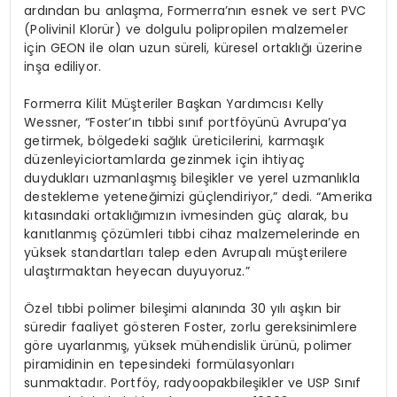
ardından bu anlaşma,
Formerra’nın
esnek ve sert PVC
(Polivinil Klorür) ve dolgulu polipropilen malzemeler
için GEON ile olan uzun süreli, küresel ortaklığı üzerine
inşa ediliyor.
Formerra
Kilit
M
üşteriler
Başkan Yardımcısı
Kelly
Wessner
, “Foster’
ın
tıbbi
sını
f
portf
ö
yünü Avrupa’ya
getirmek, b
ö
lgedeki
sağlık üreticilerini,
karmaşı
k
d
üzenleyici
ortamlarda gezinmek için ihtiyaç
duydukları uzmanlaşmış bileşikler ve yerel uzmanlıkla
destekleme yeteneğimizi güçlendiriyor,” dedi. “Amerika
kıtasındaki ortaklığımızın ivmesinden güç alarak, bu
kanıtlanmış çözümleri tıbbi cihaz malzemelerinde en
yüksek standartları talep eden Avrupalı müşterilere
ulaştırmaktan heyecan duyuyoruz.”
Özel tıbbi polimer bileşimi alanında 30 yılı aşkın bir
süredir faaliyet g
ö
steren
Foster
, zorlu gereksinimlere
g
ö
re uyarlanmış
, y
üksek
mühendislik ürünü, polimer
piramidinin en tepesindeki formülasyonları
sunmaktadı
r. Portf
ö
y,
radyoopak
bileşikler ve USP Sınıf