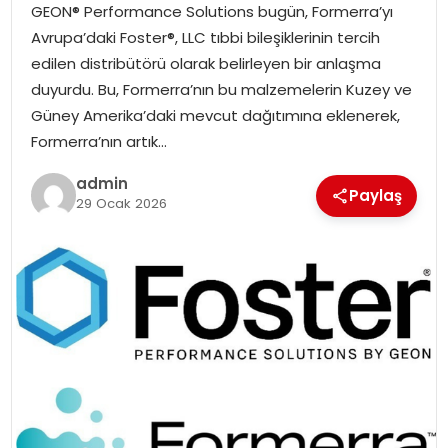
GEON® Performance Solutions bugün, Formerra’yı
SIYASET
Avrupa’daki Foster®, LLC tıbbi bileşiklerinin tercih
edilen distribütörü olarak belirleyen bir anlaşma
SPOR
duyurdu. Bu, Formerra’nın bu malzemelerin Kuzey ve
Güney Amerika’daki mevcut dağıtımına eklenerek,
TEKNOLOJI
Formerra’nın artık…
YAŞAM
admin
Paylaş
29 Ocak 2026