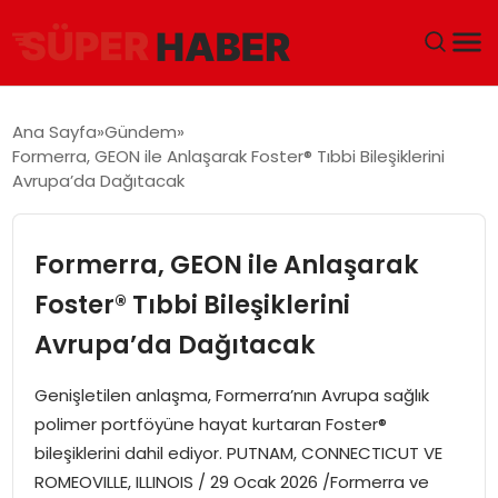
ANA SAYFA
Ana Sayfa
Gündem
Formerra, GEON ile Anlaşarak Foster® Tıbbi Bileşiklerini
GÜNDEM
Avrupa’da Dağıtacak
DÜNYA
Formerra, GEON ile Anlaşarak
EĞITIM
Foster® Tıbbi Bileşiklerini
Avrupa’da Dağıtacak
EKONOMI
Genişletilen anlaşma, Formerra’nın Avrupa sağlık
MAGAZIN
polimer portföyüne hayat kurtaran Foster®
bileşiklerini dahil ediyor. PUTNAM, CONNECTICUT VE
SAĞLIK
ROMEOVILLE, ILLINOIS / 29 Ocak 2026 /Formerra ve