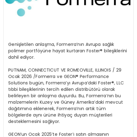
Geni
şletilen
anlaşma,
Formerra’nın
Avrupa sağlık
polimer
portf
ö
yüne hayat kurtaran
Foster
® bileşiklerini
dahil ediyor.
PUTNAM, CONNECTICUT VE ROMEOVILLE, ILLINOIS /
29
Ocak 2026 /
Formerra
ve GEON®
Performance
Solutions bug
ün,
Formerra’yı
Avrupa’daki
Foster
®
, LLC
t
ıbbi
bileşiklerinin tercih edilen
distribüt
ö
rü
olarak
belirleyen bir anlaşma duyurdu. Bu,
Formerra’nın
bu
malzemelerin Kuzey ve Güney Amerika’daki mevcut
dağıtımına eklenerek,
Formerra’nın
artık tüm
b
ö
lgelerde
aynı ürüne ihtiyaç duyan müşterileri
desteklemesini sağlıyor.
GEON’un
Ocak 2025’te
Foster’
ı satın almasının