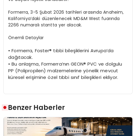
Formerra, 3-5
Şubat 2026 tarihleri arasında
Anaheim
,
Kaliforniya’daki düzenlenecek MD&M West fuarında
2266 numaralı stantta yer alacak.
Önemli Detaylar
•
Formerra, Foster
® tıbbi bileşiklerini Avrupa’da
dağıtacak.
•
Bu anlaşma,
Formerra’nı
n GEON
® PVC ve dolgulu
PP (Polipropilen) malzemelerine y
ö
nelik
mevcut
küresel erişimine
ö
zel
tıbbi sınıf bileşikleri ekliyor.
Benzer Haberler