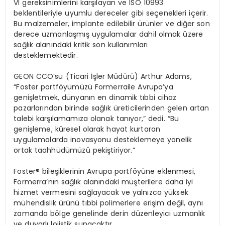
VI gereksinimlerini karşılayan ve ISO 10993
beklentileriyle uyumlu dereceler gibi seçenekleri içerir.
Bu malzemeler,
implante
edilebilir ürünler ve diğer son
derece uzmanlaşmış uygulamalar dahil olmak üzere
sağlık alanındaki kritik son kullanımları
desteklemektedir.
GEON
CCO’su
(Ticari İş
ler M
üdürü
) Arthur Adams,
“Foster
portf
ö
yümüzü
Formerra
ile Avrupa’ya
genişletmek, dünyanın en dinamik tıbbi cihaz
pazarlarından birinde sağlık üreticilerinden gelen artan
talebi karşılamamıza olanak tanıyor,” dedi. “Bu
genişleme, küresel olarak hayat kurtaran
uygulamalarda inovasyonu desteklemeye y
ö
nelik
ortak taahhüdümüzü pekiştiriyor.”
Foster
® bileşiklerinin Avrupa
portf
ö
yüne eklenmesi,
Formerra’nın
sağlık alanındaki müşterilere daha iyi
hizmet vermesini sağlayacak ve
yalnı
zca y
üksek
mühendislik ürünü tıbbi polimerlere erişim değil, aynı
zamanda b
ö
lge
genelinde derin düzenleyici uzmanlık
ve duyarlı lojistik sunacaktır.