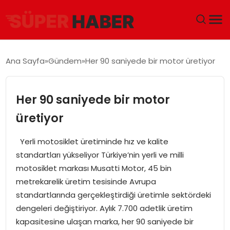
ANA SAYFA
Ana Sayfa
Gündem
Her 90 saniyede bir motor üretiyor
GÜNDEM
Her 90 saniyede bir motor
DÜNYA
üretiyor
EĞITIM
Yerli motosiklet üretiminde hız ve kalite
standartları yükseliyor Türkiye’nin yerli ve milli
EKONOMI
motosiklet markası Musatti Motor, 45 bin
metrekarelik üretim tesisinde Avrupa
MAGAZIN
standartlarında gerçekleştirdiği üretimle sektördeki
dengeleri değiştiriyor. Aylık 7.700 adetlik üretim
SAĞLIK
kapasitesine ulaşan marka, her 90 saniyede bir