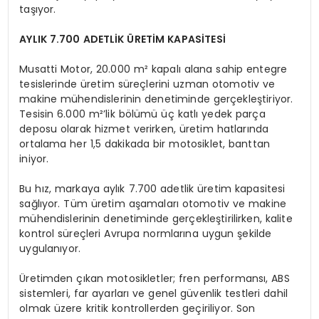
taşıyor.
AYLIK 7.700 ADETL
İ
K
ÜRET
İ
M KAPAS
İTESİ
Musatti Motor, 20.000 m² kapalı alana sahip entegre
tesislerinde üretim süreçlerini uzman otomotiv ve
makine mühendislerinin denetiminde gerçekleştiriyor.
Tesisin 6.000 m²’lik bölümü üç katlı yedek parça
deposu olarak hizmet verirken, üretim hatlarında
ortalama her 1,5 dakikada bir motosiklet, banttan
iniyor.
Bu hız, markaya aylık 7.700 adetlik üretim kapasitesi
sağlıyor. Tüm üretim aşamaları otomotiv ve makine
mühendislerinin denetiminde gerçekleştirilirken, kalite
kontrol süreçleri Avrupa normlarına uygun şekilde
uygulanıyor.
Üretimden çıkan motosikletler; fren performansı, ABS
sistemleri, far ayarları ve genel güvenlik testleri dahil
olmak üzere kritik kontrollerden geçiriliyor. Son