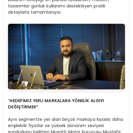
tasarımlar günlük kullanımı destekleyen pratik
detaylarla tamamlanıyor.
“
HEDEF
İ
M
İ
Z YERL
İ
MARKALARA Y
Ö
NEL
İ
K ALGIYI
DE
ĞİŞ
T
İ
RMEK
”
Aynı segmentte yer alan birçok markaya kıyasla daha
erişilebilir fiyatlar ve yüksek donanım seviyesi
sunduğunu belirten Musatti Motor Kurucusu Mustafa