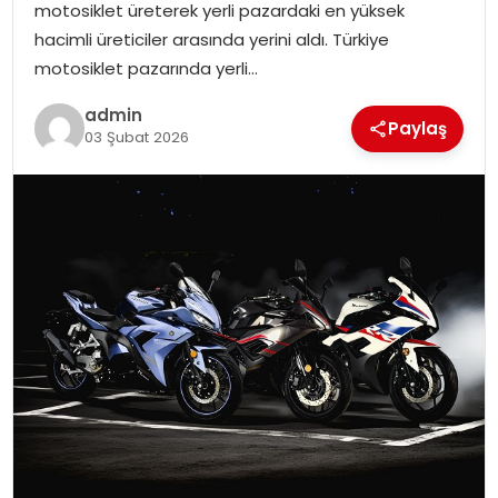
motosiklet üreterek yerli pazardaki en yüksek
SIYASET
hacimli üreticiler arasında yerini aldı. Türkiye
motosiklet pazarında yerli…
SPOR
admin
Paylaş
TEKNOLOJI
03 Şubat 2026
YAŞAM