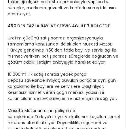
teknoloji ölçüm ve test ekipmanlarıyla yapılan bu
süreçler, markanın güvenli ve konforlu sürüş iddiasını
destekliyor.
450
’
DEN FAZLA BAY
İ
VE SERV
İS AĞI İLE 7 BÖ
LGEDE
Üretim gücünü satış sonrası organizasyonuyla
tamamlama konusunda iddialı olan Musatti Motor,
Türkiye genelinde 450’den fazla bayi ve servis ağı ile
hizmet verirken, satış sonrası süreçlerde doğrudan ve
çözüm odaklı iletişim anlayışıyla hareket ediyor.
10.000 m²’lik satış sonrası yedek parça
deposu sayesinde ihtiyaç duyulan parçalar aynı gün
kargolama ile bayilere ve servislere ulaştırılıyor.
Kesintisiz hizmet veren çağrı merkezi yapısı ise
kullanıcıların destek süreçlerine hızlı erişimini sağlıyor.
Musatti Motor’un ürün geliştirme
süreçlerinde Türkiye’nin yol ve kullanım koşulları temel
referans olarak alınıyor. Dayanıklılık, ergonomi ve
kullanım kolaylığı ön planda tutulurken; modern