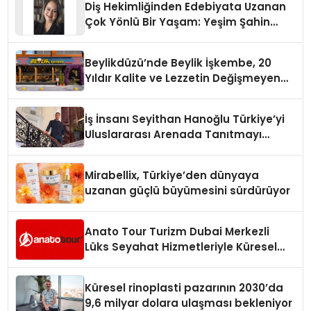
Diş Hekimliğinden Edebiyata Uzanan
Çok Yönlü Bir Yaşam: Yeşim Şahin
Yaman
Beylikdüzü’nde Beylik İşkembe, 20
Yıldır Kalite ve Lezzetin Değişmeyen
Adresi
İş İnsanı Seyithan Hanoğlu Türkiye’yi
Uluslararası Arenada Tanıtmayı
Hedefliyor
Mirabellix, Türkiye’den dünyaya
uzanan güçlü büyümesini sürdürüyor
Anato Tour Turizm Dubai Merkezli
Lüks Seyahat Hizmetleriyle Küresel
Turizmde Öne Çıkıyor
Küresel rinoplasti pazarının 2030’da
9,6 milyar dolara ulaşması bekleniyor