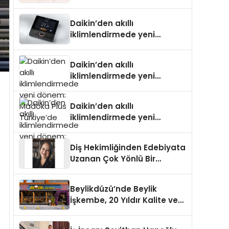
Daikin’den akıllı
iklimlendirmede yeni
dönem: Madoka Plus
Türkiye’de
Daikin’den akıllı
iklimlendirmede yeni
dönem: Madoka Plus
Türkiye’de
Daikin’den akıllı
iklimlendirmede yeni
dönem: Madoka Plus
Türkiye’de
Diş Hekimliğinden Edebiyata
Uzanan Çok Yönlü Bir
Yaşam: Yeşim Şahin Yaman
Beylikdüzü’nde Beylik
İşkembe, 20 Yıldır Kalite ve
Lezzetin Değişmeyen Adresi