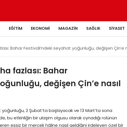
A
EĞITIM
EKONOMI
MAGAZIN
SAĞLIK
SIYASET
lası: Bahar Festivali’ndeki seyahat yoğunluğu, değişen Çin’e 
ha fazlası: Bahar
yoğunluğu, değişen Çin’e nasıl
t yoğunluğu, 2 Şubat’ta başlayacak ve 13 Mart’ta sona
, bu etkinliğin bir ulaşım olgusu olarak oynadığı rolünün
n eşsiz bir mercek hâline nasıl geldiğini irdeleyen özel bir