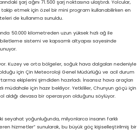
arındaki şarj ağını 71.500 şarj noktasına ulaştırdı. Yolcular,
ini takip etmek için özel bir mini program kullanabilirken en
iteleri de kullanıma sunuldu.
anda 50.000 kilometreden uzun yüksek hızlı ağ ile
 biletleme sistemi ve kapsamlı altyapısı sayesinde
sunuyor.
or. Kuzey ve orta bölgeler, soğuk hava dalgaları nedeniyle
 olduğu için Çin Meteoroloji Genel Müdürlüğü ve acil durum
arma ekiplerini şimdiden hazırladı. İnsansız hava araçları
ızlı müdahale için hazır bekliyor. Yetkililer, Chunyun göçü için
rol aldığı devasa bir operasyon olduğunu söylüyor.
ki seyahat yoğunluğunda, milyonlarca insanın farklı
en hizmetler” sunularak, bu büyük göç kişiselleştirilmiş bir