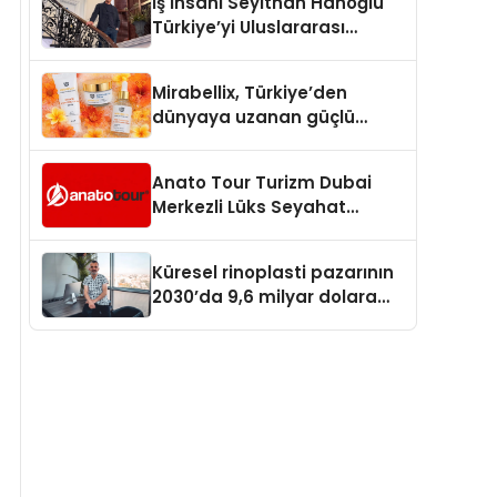
İş İnsanı Seyithan Hanoğlu
Türkiye’yi Uluslararası
Arenada Tanıtmayı
Hedefliyor
Mirabellix, Türkiye’den
dünyaya uzanan güçlü
büyümesini sürdürüyor
Anato Tour Turizm Dubai
Merkezli Lüks Seyahat
Hizmetleriyle Küresel
Turizmde Öne Çıkıyor
Küresel rinoplasti pazarının
2030’da 9,6 milyar dolara
ulaşması bekleniyor