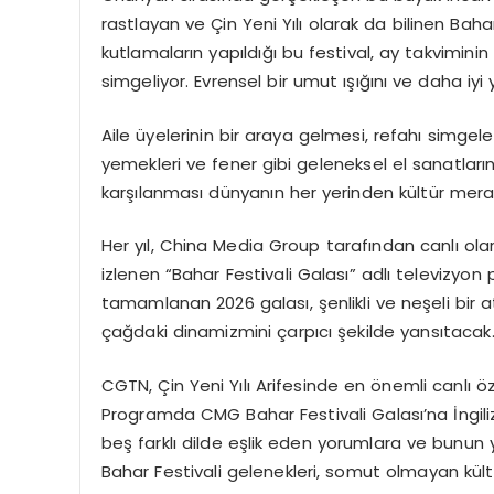
rastlayan ve Çin Yeni Yılı olarak da bilinen Baha
kutlamaların yapıldığı bu festival, ay takviminin 
simgeliyor. Evrensel bir umut ışığını ve daha iy
Aile üyelerinin bir araya gelmesi, refahı simgeley
yemekleri ve fener gibi geleneksel el sanatlarını
karşılanması dünyanın her yerinden kültür merakl
Her yıl, China Media Group tarafından canlı ola
izlenen “Bahar Festivali Galası” adlı televizyon 
tamamlanan 2026 galası, şenlikli ve neşeli bir
çağdaki dinamizmini çarpıcı şekilde yansıtacak
CGTN, Çin Yeni Yılı Arifesinde en önemli canlı 
Programda CMG Bahar Festivali Galası’na İngil
beş farklı dilde eşlik eden yorumlara ve bunun ya
Bahar Festivali gelenekleri, somut olmayan kültü