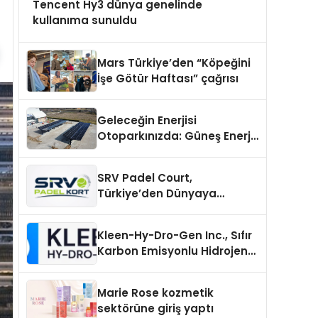
Tencent Hy3 dünya genelinde
kullanıma sunuldu
Mars Türkiye’den “Köpeğini
İşe Götür Haftası” çağrısı
Geleceğin Enerjisi
Otoparkınızda: Güneş Enerjili
Carport (Solar Otopark)
Nedir?
SRV Padel Court,
Türkiye’den Dünyaya
Uzanan Padel Kort
Üretiminde Güvenin Adresi
Kleen-Hy-Dro-Gen Inc., Sıfır
Karbon Emisyonlu Hidrojen
Isıtma Teknolojisinde ISO ve
TSSA Düzenleyici Onaylarını
Marie Rose kozmetik
Aldı
sektörüne giriş yaptı