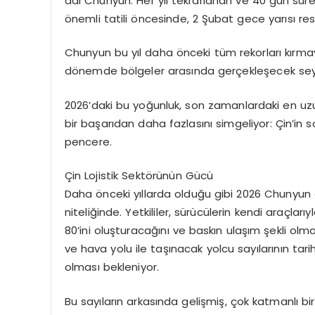
adı Chunyun. Her yıl tekrarlanan ve 40 gün süre
önemli tatili öncesinde, 2 Şubat gece yarısı re
Chunyun bu yıl daha önceki tüm rekorları kırmay
dönemde bölgeler arasında gerçekleşecek seyah
2026’daki bu yoğunluk, son zamanlardaki en uzun 
bir başarıdan daha fazlasını simgeliyor: Çin’in
pencere.
Çin Lojistik Sektörünün Gücü
Daha önceki yıllarda olduğu gibi 2026 Chunyun 
niteliğinde. Yetkililer, sürücülerin kendi araçlar
80’ini oluşturacağını ve baskın ulaşım şekli o
ve hava yolu ile taşınacak yolcu sayılarının tari
olması bekleniyor.
Bu sayıların arkasında gelişmiş, çok katmanlı bir 