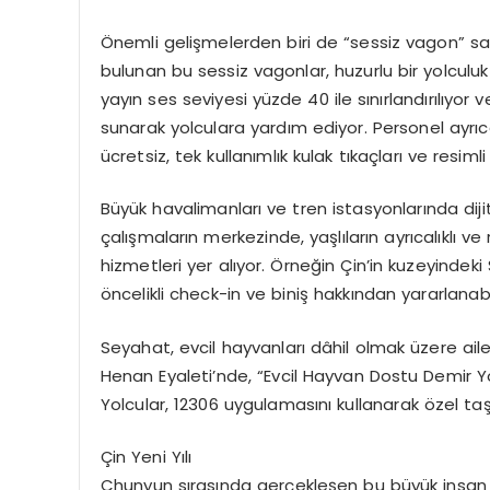
Önemli gelişmelerden biri de “sessiz vagon” sayı
bulunan bu sessiz vagonlar, huzurlu bir yolculu
yayın ses seviyesi yüzde 40 ile sınırlandırılıyor
sunarak yolculara yardım ediyor. Personel ayrıc
ücretsiz, tek kullanımlık kulak tıkaçları ve resiml
Büyük havalimanları ve tren istasyonlarında di
çalışmaların merkezinde, yaşlıların ayrıcalıklı v
hizmetleri yer alıyor. Örneğin Çin’in kuzeyindek
öncelikli check-in ve biniş hakkından yararlanabi
Seyahat, evcil hayvanları dâhil olmak üzere aile
Henan Eyaleti’nde, “Evcil Hayvan Dostu Demir Yo
Yolcular, 12306 uygulamasını kullanarak özel ta
Çin Yeni Yılı
Chunyun sırasında gerçekleşen bu büyük insan h