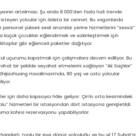
sının artırılması. Şu anda 8.000’den fazla hızlı trende
k isteyen yolcular için âdeta bir cennet. Bu vagonlarda
 ve personel yüksek sesli anonslar yerine hizmetlerini “sessiz”
a küçük çocukları eğlendirmek ve sakinleştirmek için
i kitaplar gibi eğlenceli paketler dağıtıyor.
jital uçurumu kapatmak için çalışmalara devam ediliyor. Bu
e rahat bir şekilde seyahat etmelerini sağlayan “Ak Saçlılar”
i Shijiazhuang Havalimanı’nda, 80 yaş ve üstü yolcular
liyor.
ler için daha kapsayıcı hâle geliyor. Çin’in orta kesimindeki
lu” hizmetleri bir istasyondan dört istasyona genişletildi.
şıma kafesi rezervasyonu yapabiliyorlar.
areketi, toplu bir eve dönüş yolculuğu ve bu yıl 17 Şubat’a