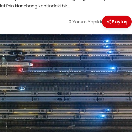
leti’nin Nanchang kentindeki bir…
0 Yorum Yapıldı
Paylaş