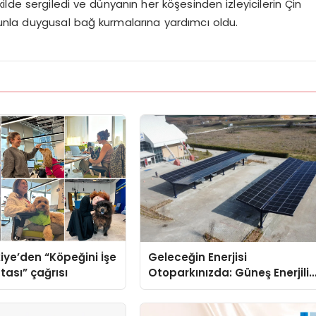
şekilde sergiledi ve dünyanın her köşesinden izleyicilerin Çin
unla duygusal bağ kurmalarına yardımcı oldu.
iye’den “Köpeğini İşe
Geleceğin Enerjisi
tası” çağrısı
Otoparkınızda: Güneş Enerjili
Carport (Solar Otopark)
Nedir?