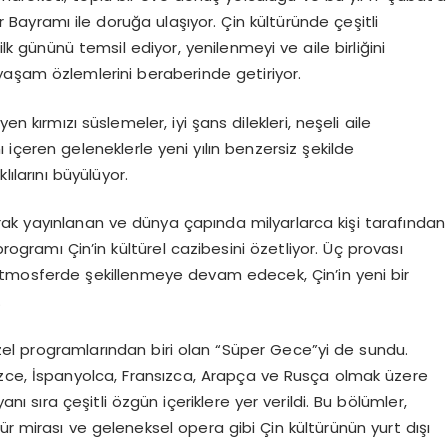
r Bayramı ile doruğa ulaşıyor. Çin kültüründe çeşitli
ilk gününü temsil ediyor, yenilenmeyi ve aile birliğini
i yaşam özlemlerini beraberinde getiriyor.
en kırmızı süslemeler, iyi şans dilekleri, neşeli aile
 içeren geleneklerle yeni yılın benzersiz şekilde
ılarını büyülüyor.
rak yayınlanan ve dünya çapında milyarlarca kişi tarafından
programı Çin’in kültürel cazibesini özetliyor. Üç provası
 atmosferde şekillenmeye devam edecek, Çin’in yeni bir
.
özel programlarından biri olan “Süper Gece”yi de sundu.
izce, İspanyolca, Fransızca, Arapça ve Rusça olmak üzere
nı sıra çeşitli özgün içeriklere yer verildi. Bu bölümler,
r mirası ve geleneksel opera gibi Çin kültürünün yurt dışı