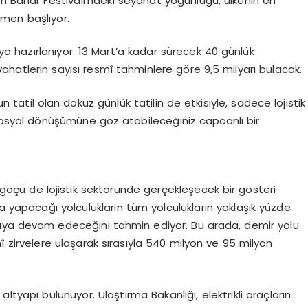
n Bahar Festivali’ndeki seyahat yoğunluğu, ülkenin en
smen başlıyor.
a hazırlanıyor. 13 Mart’a kadar sürecek 40 günlük
atlerin sayısı resmî tahminlere göre 9,5 milyarı bulacak.
tatil olan dokuz günlük tatilin de etkisiyle, sadece lojistik
 sosyal dönüşümüne göz atabileceğiniz capcanlı bir
göçü de lojistik sektöründe gerçekleşecek bir gösteri
ıyla yapacağı yolculukların tüm yolculukların yaklaşık yüzde
lmaya devam edeceğini tahmin ediyor. Bu arada, demir yolu
hî zirvelere ulaşarak sırasıyla 540 milyon ve 95 milyon
altyapı bulunuyor. Ulaştırma Bakanlığı, elektrikli araçların