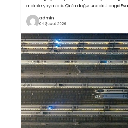
makale yayımladı. Çin’in doğusundaki Jiangxi Eya
admin
04 Şubat 2026