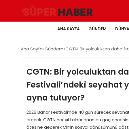
ANA SAYFA
GÜNDEM
DÜNY
Ana Sayfa
Gündem
CGTN: Bir yolculuktan daha faz
CGTN: Bir yolculuktan da
Festivali’ndeki seyahat 
ayna tutuyor?
2026 Bahar Festivali’nde 40 gün sürecek seyaha
erecek. CGTN her yıl tekrarlanan bu göç öncesinde
ötesine geçerek Çin’in sosyal dönüşümünü göstere