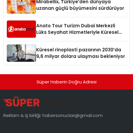
Mirabellix, Türkiye’den dünyaya
uzanan güçlü büyümesini sürdürüyor
Anato Tour Turizm Dubai Merkezli
Lüks Seyahat Hizmetleriyle Küresel
Turizmde Öne Çıkıyor
Küresel rinoplasti pazarının 2030’da
9,6 milyar dolara ulaşması bekleniyor
Süper Haberin Doğru Adresi
Reklam & iş birliği:
habersonuclari@gmail.com