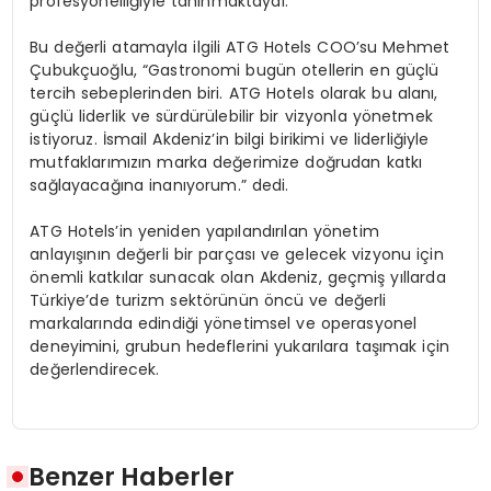
profesyonelliğiyle
tanınmaktaydı.
Bu değerli atamayla ilgili ATG
Hotels
COO’su
Mehmet
Çubukçuoğlu, “Gastronomi bugün otellerin en güçlü
tercih sebeplerinden biri. ATG
Hotels
olarak bu alanı,
güçlü liderlik ve sürdürülebilir bir vizyonla yönetmek
istiyoruz. İsmail Akdeniz’in bilgi birikimi ve liderliğiyle
mutfaklarımızın marka değerimize doğrudan katkı
sağlayacağına inanıyorum.” dedi.
ATG
Hotels’in
yeniden yapılandırılan yönetim
anlayışının değerli bir parçası ve gelecek vizyonu için
önemli katkılar sunacak olan Akdeniz, geçmiş yıllarda
Türkiye’de turizm sektörünün öncü ve değerli
markalarında edindiği yönetimsel ve operasyonel
deneyimi
ni
, grubun hedeflerini yukarılara
taşımak için
değerlendirece
k.
Benzer Haberler