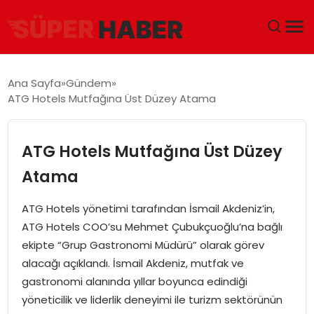
ANA SAYFA
Ana Sayfa
Gündem
ATG Hotels Mutfağına Üst Düzey Atama
GÜNDEM
DÜNYA
ATG Hotels Mutfağına Üst Düzey
Atama
EĞITIM
ATG Hotels yönetimi tarafından İsmail Akdeniz’in,
EKONOMI
ATG Hotels COO’su Mehmet Çubukçuoğlu’na bağlı
ekipte “Grup Gastronomi Müdürü” olarak görev
MAGAZIN
alacağı açıklandı. İsmail Akdeniz, mutfak ve
gastronomi alanında yıllar boyunca edindiği
SAĞLIK
yöneticilik ve liderlik deneyimi ile turizm sektörünün