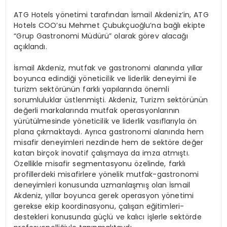
ATG
Hotels
yönetimi tarafından İsmail Akdeniz’in, ATG
Hotels
COO’su
Mehmet Çubukçuoğlu’na bağlı ekipte
“Grup Gastronomi Müdürü” olarak görev alacağı
açıklandı.
İsmail Akdeniz, mutfak ve gastronomi alanında yıllar
boyunca edindiği yöneticilik ve liderlik deneyimi ile
turizm
sektörünün farklı yapılarında önemli
sorumluluklar üstlenmişti. Akdeniz, Turizm sektörünün
değerli markalarında mutfak operasyonlarının
yürütülmesinde yöneticilik ve liderlik vasıflarıyla ön
plana çıkmaktaydı. Ayrıca gastronomi alanında hem
misafir deneyimleri nezdinde hem de sektöre değer
katan birçok inovatif çalışmaya
da
imza atmıştı.
Özellikle misafir segmentasyonu özelinde
,
farklı
profillerdeki
misafirlere yönelik mutfak-gastronomi
deneyimleri konusunda uzmanlaşmış olan İsmail
Akdeniz, yıllar boyunca gerek operasyon yönetimi
gerekse ekip koordinasyonu, çalışan eğitimleri-
destekleri konusunda güçlü ve kalıcı işlerle sektörde