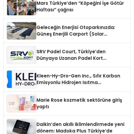
Mars Türkiye’den “Köpeğini İşe Götür
Haftası” çağrısı
Geleceğin Enerjisi Otoparkınızda:
Güneş Enerjili Carport (Solar
Otopark) Nedir?
SRV Padel Court, Türkiye’den
Dünyaya Uzanan Padel Kort
Üretiminde Güvenin Adresi
Kleen-Hy-Dro-Gen Inc., Sıfır Karbon
Emisyonlu Hidrojen Isıtma
Teknolojisinde ISO ve TSSA
Düzenleyici Onaylarını Aldı
Marie Rose kozmetik sektörüne giriş
yaptı
Daikin’den akıllı iklimlendirmede yeni
dönem: Madoka Plus Türkiye’de