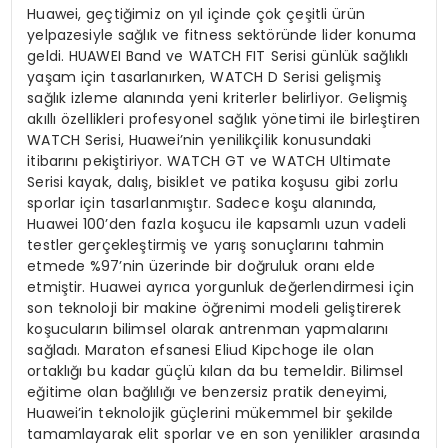
Huawei, geçtiğimiz on yıl içinde çok çeşitli ürün
yelpazesiyle sağlık ve fitness sektöründe lider konuma
geldi. HUAWEI Band ve WATCH FIT Serisi günlük sağlıklı
yaşam için tasarlanırken, WATCH D Serisi gelişmiş
sağlık izleme alanında yeni kriterler belirliyor. Gelişmiş
akıllı özellikleri profesyonel sağlık yönetimi ile birleştiren
WATCH Serisi, Huawei’nin yenilikçilik konusundaki
itibarını pekiştiriyor. WATCH GT ve WATCH Ultimate
Serisi kayak, dalış, bisiklet ve patika koşusu gibi zorlu
sporlar için tasarlanmıştır. Sadece koşu alanında,
Huawei 100’den fazla koşucu ile kapsamlı uzun vadeli
testler gerçekleştirmiş ve yarış sonuçlarını tahmin
etmede %97’nin üzerinde bir doğruluk oranı elde
etmiştir. Huawei ayrıca yorgunluk değerlendirmesi için
son teknoloji bir makine öğrenimi modeli geliştirerek
koşucuların bilimsel olarak antrenman yapmalarını
sağladı. Maraton efsanesi Eliud Kipchoge ile olan
ortaklığı bu kadar güçlü kılan da bu temeldir. Bilimsel
eğitime olan bağlılığı ve benzersiz pratik deneyimi,
Huawei’in teknolojik güçlerini mükemmel bir şekilde
tamamlayarak elit sporlar ve en son yenilikler arasında