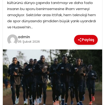
kültürünü dünya çapında tanıtmayı ve daha fazla
SIYASET
insanın bu sporu benimsemesine ilham vermeyi
amaçlıyor. Sektörler arası ittifak, hem teknoloji hem
SPOR
de spor dünyasında şimdiden büyük yankı uyandırdı
ve Huawei’nin…
TEKNOLOJI
admin
Paylaş
YAŞAM
05 Şubat 2026