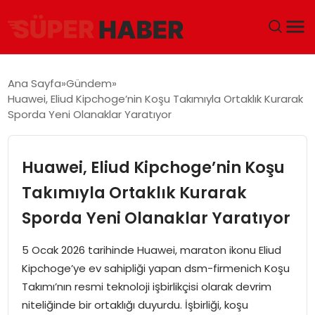
ANA SAYFA
Ana Sayfa
Gündem
Huawei, Eliud Kipchoge’nin Koşu Takımıyla Ortaklık Kurarak
GÜNDEM
Sporda Yeni Olanaklar Yaratıyor
DÜNYA
Huawei, Eliud Kipchoge’nin Koşu
EĞITIM
Takımıyla Ortaklık Kurarak
Sporda Yeni Olanaklar Yaratıyor
EKONOMI
5 Ocak 2026 tarihinde Huawei, maraton ikonu Eliud
MAGAZIN
Kipchoge’ye ev sahipliği yapan dsm-firmenich Koşu
Takımı’nın resmi teknoloji işbirlikçisi olarak devrim
SAĞLIK
niteliğinde bir ortaklığı duyurdu. İşbirliği, koşu