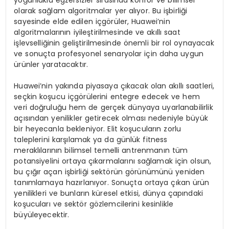
yoğunluklu egzersizler sırasında konfor ve bilimsel
olarak sağlam algoritmalar yer alıyor. Bu işbirliği
sayesinde elde edilen içgörüler, Huawei’nin
algoritmalarının iyileştirilmesinde ve akıllı saat
işlevselliğinin geliştirilmesinde önemli bir rol oynayacak
ve sonuçta profesyonel senaryolar için daha uygun
ürünler yaratacaktır.
Huawei’nin yakında piyasaya çıkacak olan akıllı saatleri,
seçkin koşucu içgörülerini entegre edecek ve hem
veri doğruluğu hem de gerçek dünyaya uyarlanabilirlik
açısından yenilikler getirecek olması nedeniyle büyük
bir heyecanla bekleniyor. Elit koşucuların zorlu
taleplerini karşılamak ya da günlük fitness
meraklılarının bilimsel temelli antrenmanın tüm
potansiyelini ortaya çıkarmalarını sağlamak için olsun,
bu çığır açan işbirliği sektörün görünümünü yeniden
tanımlamaya hazırlanıyor. Sonuçta ortaya çıkan ürün
yenilikleri ve bunların küresel etkisi, dünya çapındaki
koşucuları ve sektör gözlemcilerini kesinlikle
büyüleyecektir.