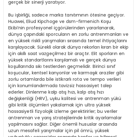
gerçek bir sinerji yaratıyor.
Bu işbirliği, sadece marka tanıtımının ötesine geçiyor.
Huawei, Eliud Kipchoge ve dsm-firmenich Koşu
Ekibi’nin profesyonel içgörülerinden yararlanarak,
dünya çapındaki sporcuların en zorlu antrenmanları ve
en yüksek riskli yarışmaları sırasında temel ihtiyaçlarını
karşılayacak. Sürekli olarak dünya rekorları kıran bir ekip
için akıllı saat vazgeçilmez bir araçtır. Elit sporların en
yüksek standartlarını karşılamalı ve gerçek dünya
koşullarında sıkı testlerden geçmelidir. Birinci sınıf
koşucular, kentsel kanyonlar ve karmaşık araziler gibi
zorlu ortamlarda bile istikrarlı rota ve tempo verileri
için konumlandırmada tavizsiz hassasiyet talep
ederler. Dinlenme kalp atış hızı, kalp atış hızı
değişkenliği (HRV), uyku kalitesi ve antrenman yükü
gibi kritik ölçümleri yakalamak için ultra yüksek
hassasiyetli fizyolojik izleme gerektirirler; bu veriler
antrenman ve yarış stratejilerinde kritik ayarlamalar
yapılmasını sağlar. Diğer önemli hususlar arasında
uzun mesafeli yarışmalar için pil ömrü, yüksek