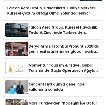
Falcon Aero Group, Havacılıkta Türkiye Merkezli
Küresel Çözüm Ortağı Olma Yolunda İlerliyor
Falcon Aero Group, Küresel Havacılık
Tedarik Zincirinde Türkiye’den
Dünyaya Açılıyor
Derya Arms, İstanbul Prohunt 2026’da
yeni nesil ürünlerini ve global marka
vizyonunu sergiledi
Momentur Tourism & Travel, Dubai
Turizminde Güçlü Operasyon Ağıyla
Fark Yaratıyor
Tencent Hy3 dünya genelinde
kullanıma sunuldu
Mars Türkiye’den “Köpeğini İşe Götür