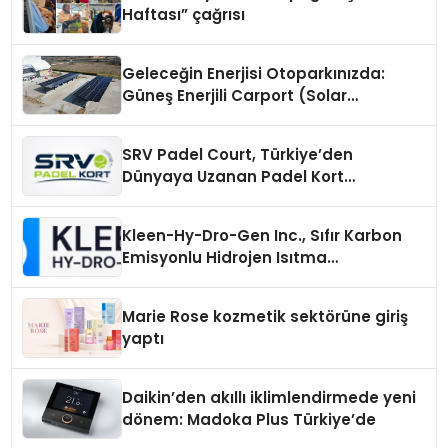
Haftası” çağrısı
Geleceğin Enerjisi Otoparkınızda:
Güneş Enerjili Carport (Solar
Otopark) Nedir?
SRV Padel Court, Türkiye’den
Dünyaya Uzanan Padel Kort
Üretiminde Güvenin Adresi
Kleen-Hy-Dro-Gen Inc., Sıfır Karbon
Emisyonlu Hidrojen Isıtma
Teknolojisinde ISO ve TSSA
Düzenleyici Onaylarını Aldı
Marie Rose kozmetik sektörüne giriş
yaptı
Daikin’den akıllı iklimlendirmede yeni
dönem: Madoka Plus Türkiye’de