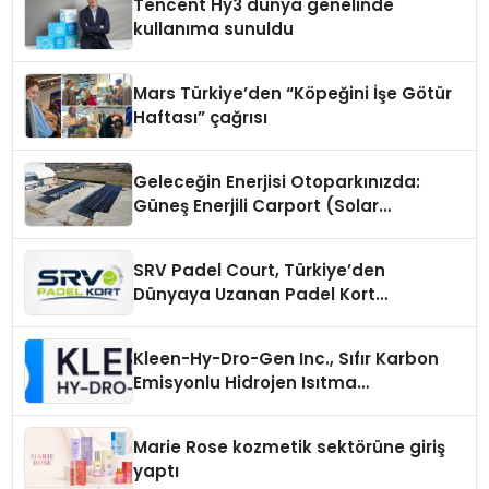
Tencent Hy3 dünya genelinde
kullanıma sunuldu
Mars Türkiye’den “Köpeğini İşe Götür
Haftası” çağrısı
Geleceğin Enerjisi Otoparkınızda:
Güneş Enerjili Carport (Solar
Otopark) Nedir?
SRV Padel Court, Türkiye’den
Dünyaya Uzanan Padel Kort
Üretiminde Güvenin Adresi
Kleen-Hy-Dro-Gen Inc., Sıfır Karbon
Emisyonlu Hidrojen Isıtma
Teknolojisinde ISO ve TSSA
Düzenleyici Onaylarını Aldı
Marie Rose kozmetik sektörüne giriş
yaptı