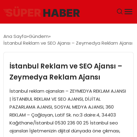
ANA SAYFA
Ana Sayfa
Gündem
İstanbul Reklam ve SEO Ajansı – Zeymedya Reklam Ajansı
GÜNDEM
DÜNYA
İstanbul Reklam ve SEO Ajansı –
Zeymedya Reklam Ajansı
EĞITIM
İstanbul reklam ajansları – ZEYMEDYA REKLAM AJANSI
EKONOMI
| İSTANBUL REKLAM VE SEO AJANSI, DİJİTAL
PAZARLAMA AJANSI, SOSYAL MEDYA AJANSI, 360
MAGAZIN
REKLAM – Çağlayan, Latif Sk. no:3 daire:4, 34403
Kağıthane/İstanbul 0530 236 00 25 İstanbul seo
SAĞLIK
ajansları İşletmenizin dijital dünyada öne çıkması,