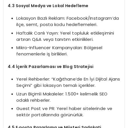
4.3 Sosyal Medya ve Lokal Hedefleme
Lokasyon Bazlı Reklam: Facebook/Instagram’da
ilçe, semt, posta kodu hedeflemeleri.
Haftalık Canlı Yayın: Yerel topluluk etkileşimini
artıran Q&A veya tanıtım etkinlikleri.
Mikro-Influencer Kampanyaları: Bölgesel
fenomenlerle iş birlikleri.
4.4 İçerik Pazarlaması ve Blog Stratejisi
Yerel Rehberler: “Kağıthane’de En İyi Dijital Ajans
Seçimi” gibi lokasyon temalı içerikler.
Uzun Biçimli Makaleler: 1.500+ kelimelik SEO
odaklı rehberler.
Guest Post ve PR: Yerel haber sitelerinde ve
sektör portallarında görünürlük.
4.5 E‑posta Pazarlama ve Müşteri Sadakati