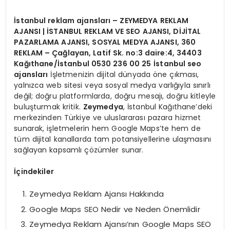
İstanbul reklam ajansları
– ZEYMEDYA REKLAM
AJANSI | İSTANBUL REKLAM VE SEO AJANSI, DİJİTAL
PAZARLAMA AJANSI, SOSYAL MEDYA AJANSI, 360
REKLAM – Çağlayan, Latif Sk. no:3 daire:4, 34403
Kağıthane/İstanbul 0530 236 00 25
İstanbul seo
ajansları
İşletmenizin dijital dünyada öne çıkması,
yalnızca web sitesi veya sosyal medya varlığıyla sınırlı
değil; doğru platformlarda, doğru mesajı, doğru kitleyle
buluşturmak kritik.
Zeymedya
, İstanbul Kağıthane’deki
merkezinden Türkiye ve uluslararası pazara hizmet
sunarak, işletmelerin hem Google Maps’te hem de
tüm dijital kanallarda tam potansiyellerine ulaşmasını
sağlayan kapsamlı çözümler sunar.
İçindekiler
Zeymedya Reklam Ajansı Hakkında
Google Maps SEO Nedir ve Neden Önemlidir
Zeymedya Reklam Ajansı’nın Google Maps SEO