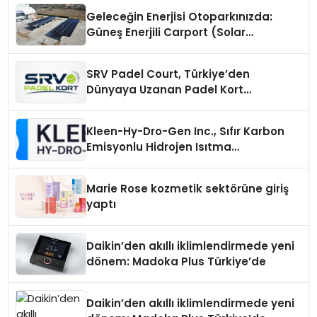
Geleceğin Enerjisi Otoparkınızda:
Güneş Enerjili Carport (Solar
Otopark) Nedir?
SRV Padel Court, Türkiye’den
Dünyaya Uzanan Padel Kort
Üretiminde Güvenin Adresi
Kleen-Hy-Dro-Gen Inc., Sıfır Karbon
Emisyonlu Hidrojen Isıtma
Teknolojisinde ISO ve TSSA
Düzenleyici Onaylarını Aldı
Marie Rose kozmetik sektörüne giriş
yaptı
Daikin’den akıllı iklimlendirmede yeni
dönem: Madoka Plus Türkiye’de
Daikin’den akıllı iklimlendirmede yeni