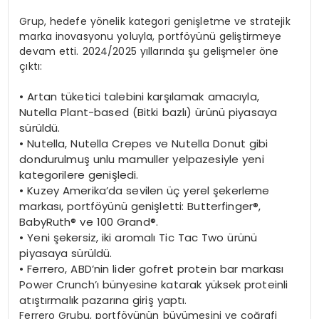
Grup, hedefe yönelik kategori genişletme ve stratejik
marka inovasyonu yoluyla, portföyünü geliştirmeye
devam etti. 2024/2025 yıllarında şu gelişmeler öne
çıktı:
•
Artan tüketici talebini karşılamak amacıyla,
Nutella Plant-based (Bitki bazlı) ürünü piyasaya
sürüldü.
•
Nutella, Nutella Crepes ve Nutella Donut gibi
dondurulmuş unlu mamuller yelpazesiyle yeni
kategorilere genişledi.
•
Kuzey Amerika’da sevilen üç yerel şekerleme
markası, portföyünü genişletti: Butterfinger®,
BabyRuth® ve 100 Grand®.
•
Yeni şekersiz, iki aromalı Tic Tac Two ürünü
piyasaya sürüldü.
•
Ferrero, ABD’nin lider gofret protein bar markası
Power Crunch’ı bünyesine katarak yüksek proteinli
atıştırmalık pazarına giriş yaptı.
Ferrero Grubu, portföyünün büyümesini ve coğrafi