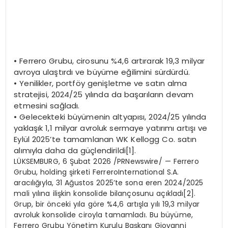
•
Ferrero
Grubu, cirosunu
%4,6
artırarak 19,3 milyar
avroya ulaştırdı ve büyüme eğilimini sürdürdü.
•
Yenilikler, portföy genişletme ve satın alma
stratejisi, 2024/25 yılında da başarıların devam
etmesini sağladı.
•
Gelecekteki büyümenin altyapısı, 2024/25 yılında
yaklaşık 1,1 milyar avroluk sermaye yatırımı artışı ve
Eylül 2025’te tamamlanan WK Kellogg
Co
.
satın
alımıyla daha da güçlendirildi[1].
LÜKSEMBURG, 6 Şubat 2026 /PRNewswire/ — Ferrero
Grubu, holding şirketi FerreroInternational S.A.
aracılığıyla, 31 Ağustos 2025’te sona eren 2024/2025
mali yılına ilişkin konsolide bilançosunu açıkladı[2].
Grup, bir önceki yıla göre %4,6 artışla yılı 19,3 milyar
avroluk konsolide ciroyla tamamladı. Bu büyüme,
Ferrero Grubu Yönetim Kurulu Başkanı Giovanni