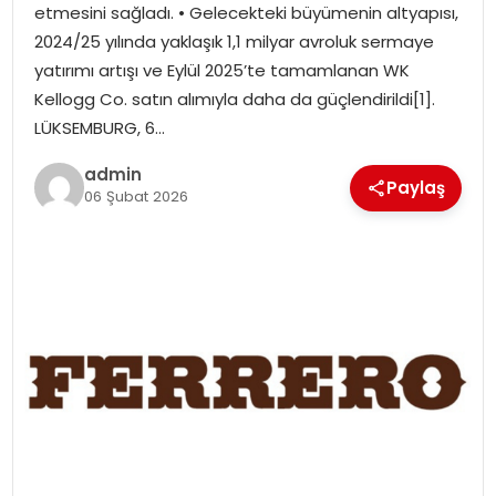
etmesini sağladı. • Gelecekteki büyümenin altyapısı,
SIYASET
2024/25 yılında yaklaşık 1,1 milyar avroluk sermaye
yatırımı artışı ve Eylül 2025’te tamamlanan WK
SPOR
Kellogg Co. satın alımıyla daha da güçlendirildi[1].
LÜKSEMBURG, 6…
TEKNOLOJI
admin
Paylaş
YAŞAM
06 Şubat 2026