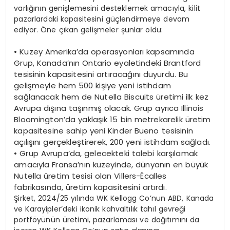
varlığının genişlemesini desteklemek amacıyla, kilit
pazarlardaki kapasitesini güçlendirmeye devam
ediyor. Öne çıkan gelişmeler şunlar oldu:
•
Kuzey Amerika’da operasyonları kapsamında
Grup, Kanada’nın Ontario eyaletindeki Brantford
tesisinin kapasitesini artıracağını duyurdu. Bu
gelişmeyle hem 500 kişiye yeni istihdam
sağlanacak hem de Nutella Biscuits üretimi ilk kez
Avrupa dışına taşınmış olacak. Grup ayrıca Illinois
Bloomington’da yaklaşık 15 bin metrekarelik üretim
kapasitesine sahip yeni Kinder Bueno tesisinin
açılışını gerçekleştirerek, 200 yeni istihdam sağladı.
•
Grup Avrupa’da, gelecekteki talebi karşılamak
amacıyla Fransa’nın kuzeyinde, dünyanın en büyük
Nutella üretim tesisi olan Villers-Écalles
fabrikasında, üretim kapasitesini artırdı.
Şirket, 2024/25 yılında WK Kellogg Co’nun ABD, Kanada
ve Karayipler’deki ikonik kahvaltılık tahıl gevreği
portföyünün üretimi, pazarlaması ve dağıtımını da