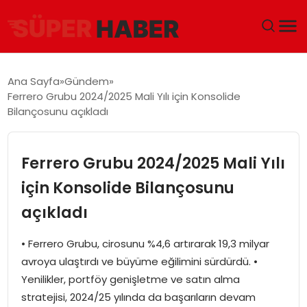
ANA SAYFA
Ana Sayfa
Gündem
Ferrero Grubu 2024/2025 Mali Yılı için Konsolide
GÜNDEM
Bilançosunu açıkladı
DÜNYA
Ferrero Grubu 2024/2025 Mali Yılı
EĞITIM
için Konsolide Bilançosunu
açıkladı
EKONOMI
• Ferrero Grubu, cirosunu %4,6 artırarak 19,3 milyar
MAGAZIN
avroya ulaştırdı ve büyüme eğilimini sürdürdü. •
Yenilikler, portföy genişletme ve satın alma
SAĞLIK
stratejisi, 2024/25 yılında da başarıların devam