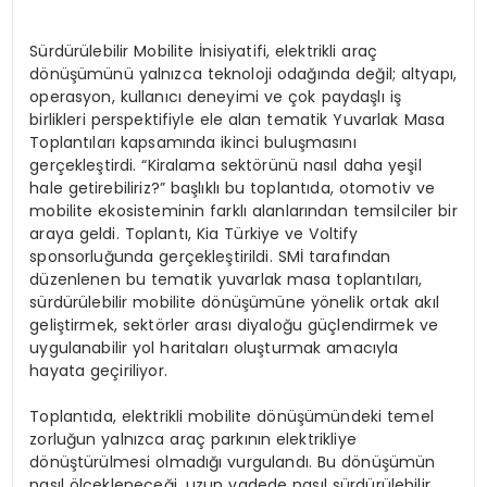
Sürdürülebilir Mobilite İnisiyatifi, elektrikli araç
dönüşümünü yalnızca teknoloji odağında değil; altyapı,
operasyon, kullanıcı deneyimi ve çok paydaşlı iş
birlikleri perspektifiyle ele alan tematik Yuvarlak Masa
Toplantıları kapsamında ikinci buluşmasını
gerçekleştirdi. “Kiralama sektörünü nasıl daha yeşil
hale getirebiliriz?” başlıklı bu toplantıda, otomotiv ve
mobilite ekosisteminin farklı alanlarından temsilciler bir
araya geldi. Toplantı, Kia Türkiye ve Voltify
sponsorluğunda gerçekleştirildi. SMİ tarafından
düzenlenen bu tematik yuvarlak masa toplantıları,
sürdürülebilir mobilite dönüşümüne yönelik ortak akıl
geliştirmek, sektörler arası diyaloğu güçlendirmek ve
uygulanabilir yol haritaları oluşturmak amacıyla
hayata geçiriliyor.
Toplantıda, elektrikli mobilite dönüşümündeki temel
zorluğun yalnızca araç parkının elektrikliye
dönüştürülmesi olmadığı vurgulandı. Bu dönüşümün
nasıl ölçekleneceği, uzun vadede nasıl sürdürülebilir