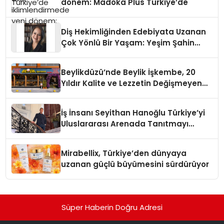
dönem: Madoka Plus Türkiye’de
Diş Hekimliğinden Edebiyata Uzanan
Çok Yönlü Bir Yaşam: Yeşim Şahin
Yaman
Beylikdüzü’nde Beylik İşkembe, 20
Yıldır Kalite ve Lezzetin Değişmeyen
Adresi
İş İnsanı Seyithan Hanoğlu Türkiye’yi
Uluslararası Arenada Tanıtmayı
Hedefliyor
Mirabellix, Türkiye’den dünyaya
uzanan güçlü büyümesini sürdürüyor
Süper Haberin Doğru Adresi