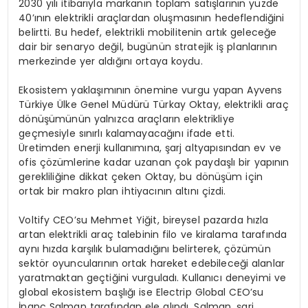
2030 yılı itibarıyla markanın toplam satışlarının yüzde
40’ının elektrikli araçlardan oluşmasının hedeflendiğini
belirtti. Bu hedef, elektrikli mobilitenin artık geleceğe
dair bir senaryo değil, bugünün stratejik iş planlarının
merkezinde yer aldığını ortaya koydu.
Ekosistem yaklaşımının önemine vurgu yapan Ayvens
Türkiye Ülke Genel Müdürü Türkay Oktay, elektrikli araç
dönüşümünün yalnızca araçların elektrikliye
geçmesiyle sınırlı kalamayacağını ifade etti.
Üretimden enerji kullanımına, şarj altyapısından ev ve
ofis çözümlerine kadar uzanan çok paydaşlı bir yapının
gerekliliğine dikkat çeken Oktay, bu dönüşüm için
ortak bir makro plan ihtiyacının altını çizdi.
Voltify CEO’su Mehmet Yiğit, bireysel pazarda hızla
artan elektrikli araç talebinin filo ve kiralama tarafında
aynı hızda karşılık bulamadığını belirterek, çözümün
sektör oyuncularının ortak hareket edebileceği alanlar
yaratmaktan geçtiğini vurguladı. Kullanıcı deneyimi ve
global ekosistem başlığı ise Electrip Global CEO’su
İnanç Salman tarafından ele alındı. Salman, şarj