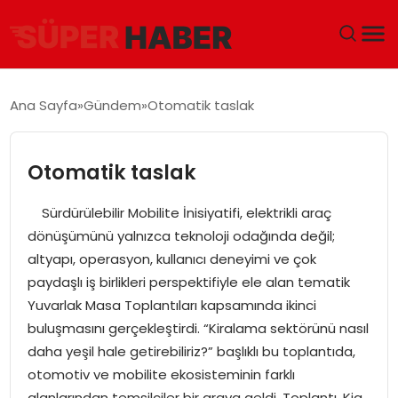
ANA SAYFA
Ana Sayfa
Gündem
Otomatik taslak
GÜNDEM
Otomatik taslak
DÜNYA
Sürdürülebilir Mobilite İnisiyatifi, elektrikli araç
EĞITIM
dönüşümünü yalnızca teknoloji odağında değil;
altyapı, operasyon, kullanıcı deneyimi ve çok
EKONOMI
paydaşlı iş birlikleri perspektifiyle ele alan tematik
Yuvarlak Masa Toplantıları kapsamında ikinci
MAGAZIN
buluşmasını gerçekleştirdi. “Kiralama sektörünü nasıl
daha yeşil hale getirebiliriz?” başlıklı bu toplantıda,
SAĞLIK
otomotiv ve mobilite ekosisteminin farklı
alanlarından temsilciler bir araya geldi. Toplantı, Kia