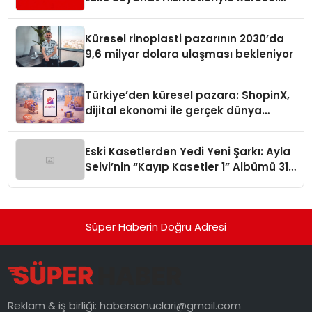
Turizmde Öne Çıkıyor
Küresel rinoplasti pazarının 2030’da
9,6 milyar dolara ulaşması bekleniyor
Türkiye’den küresel pazara: ShopinX,
dijital ekonomi ile gerçek dünya
alışverişini bir araya getirmeyi
hedefliyor
Eski Kasetlerden Yedi Yeni Şarkı: Ayla
Selvi’nin “Kayıp Kasetler 1” Albümü 31
Temmuz’da Çıktı
Süper Haberin Doğru Adresi
Reklam & iş birliği:
habersonuclari@gmail.com