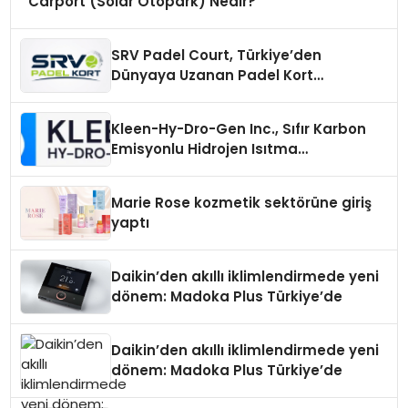
Carport (Solar Otopark) Nedir?
SRV Padel Court, Türkiye’den
Dünyaya Uzanan Padel Kort
Üretiminde Güvenin Adresi
Kleen-Hy-Dro-Gen Inc., Sıfır Karbon
Emisyonlu Hidrojen Isıtma
Teknolojisinde ISO ve TSSA
Düzenleyici Onaylarını Aldı
Marie Rose kozmetik sektörüne giriş
yaptı
Daikin’den akıllı iklimlendirmede yeni
dönem: Madoka Plus Türkiye’de
Daikin’den akıllı iklimlendirmede yeni
dönem: Madoka Plus Türkiye’de