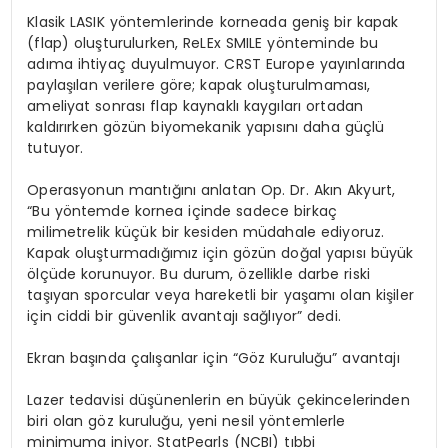
Klasik LASIK yöntemlerinde korneada geniş bir kapak
(flap) oluşturulurken, ReLEx SMILE yönteminde bu
adıma ihtiyaç duyulmuyor. CRST Europe yayınlarında
paylaşılan verilere göre; kapak oluşturulmaması,
ameliyat sonrası flap kaynaklı kaygıları ortadan
kaldırırken gözün biyomekanik yapısını daha güçlü
tutuyor.
Operasyonun mantığını anlatan Op. Dr. Akın Akyurt,
“Bu yöntemde kornea içinde sadece birkaç
milimetrelik küçük bir kesiden müdahale ediyoruz.
Kapak oluşturmadığımız için gözün doğal yapısı büyük
ölçüde korunuyor. Bu durum, özellikle darbe riski
taşıyan sporcular veya hareketli bir yaşamı olan kişiler
için ciddi bir güvenlik avantajı sağlıyor” dedi.
Ekran başında çalışanlar için “Göz Kuruluğu” avantajı
Lazer tedavisi düşünenlerin en büyük çekincelerinden
biri olan göz kuruluğu, yeni nesil yöntemlerle
minimuma iniyor. StatPearls (NCBI) tıbbi