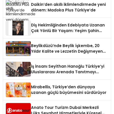
Daikin’den akıllı iklimlendirmede yeni
dönem: Madoka Plus Türkiye’de
Diş Hekimliğinden Edebiyata Uzanan
Çok Yönlü Bir Yaşam: Yeşim Şahin
Yaman
Beylikdüzü’nde Beylik İşkembe, 20
Yıldır Kalite ve Lezzetin Değişmeyen
Adresi
İş İnsanı Seyithan Hanoğlu Türkiye’yi
Uluslararası Arenada Tanıtmayı
Hedefliyor
Mirabellix, Türkiye’den dünyaya
uzanan güçlü büyümesini sürdürüyor
Anato Tour Turizm Dubai Merkezli
Lüks Seyahat Hizmetleriyle Küresel