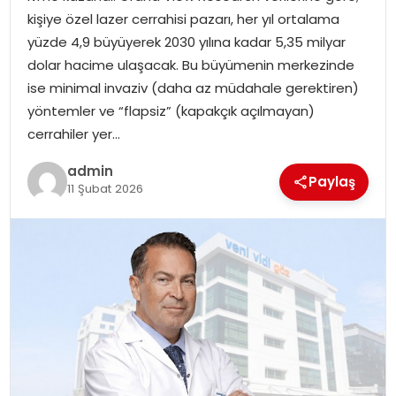
SIYASET
kişiye özel lazer cerrahisi pazarı, her yıl ortalama
yüzde 4,9 büyüyerek 2030 yılına kadar 5,35 milyar
SPOR
dolar hacime ulaşacak. Bu büyümenin merkezinde
ise minimal invaziv (daha az müdahale gerektiren)
TEKNOLOJI
yöntemler ve “flapsiz” (kapakçık açılmayan)
cerrahiler yer…
YAŞAM
admin
Paylaş
11 Şubat 2026