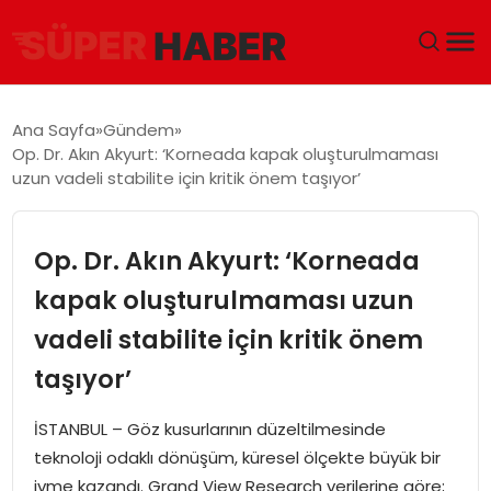
ANA SAYFA
Ana Sayfa
Gündem
Op. Dr. Akın Akyurt: ‘Korneada kapak oluşturulmaması
GÜNDEM
uzun vadeli stabilite için kritik önem taşıyor’
DÜNYA
Op. Dr. Akın Akyurt: ‘Korneada
EĞITIM
kapak oluşturulmaması uzun
vadeli stabilite için kritik önem
EKONOMI
taşıyor’
MAGAZIN
İSTANBUL – Göz kusurlarının düzeltilmesinde
SAĞLIK
teknoloji odaklı dönüşüm, küresel ölçekte büyük bir
ivme kazandı. Grand View Research verilerine göre;