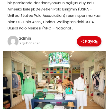
bir perakende destinasyonunun açılışını duyurdu.
SIYASET
Amerika Birleşik Devletleri Polo Birliği’nin (USPA –
United States Polo Association) resmi spor markası
SPOR
olan U.S. Polo Assn., Florida, Wellington’daki USPA
Ulusal Polo Merkezi (NPC – National…
TEKNOLOJI
admin
Paylaş
YAŞAM
12 Şubat 2026