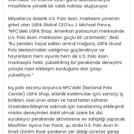
misafirlere y
ö
nelik
bir odak noktası oluşturuyor.
Milyarlarca dolarlık U.S. Polo
Assn
.
markasını
y
ö
neten
şirket olan USPA Global CEO’su J. Michael
Prince
,
“
NPC’deki
USPA Shop, Amerikan polosunun merkezinde
U.S. Polo
Assn
.
markasının
güçlü bir uzantısıdır,” dedi.
“Bu yeniden hayal edilen amiral mağaza, USPA Ulusal
Polo Merkezi’ndeki varlığımızı güçlendiriyor ve
hayranların hem oyunla hem de U.S. Polo
Assn
.
markasıyla
farklı
, y
ükseltilmiş
bir perakende deneyimi
yoluyla nasıl etkileşim kurduğuna dair çıtayı
yükseltiyor.”
Kış polo sezonu boyunca
NPC’deki
(
National
Polo
Center) USPA Shop, etkinlik katılımcıları için; sanatçı iş
birlikleri,
ö
zel
ürün anları ve taraftarları sahanın
ö
tesinde
etkileşime sokmak için tasarlanmış etkileşimli
marka deneyimleri dahil olmak üzere bir dizi
sürükleyici perakende aktivitesine ev sahipliği yapacak.
Misafirler ayrıca her Pazar, şu anda U.S. Polo
Assn
.’in
Sınırlı Üretim
Rosé
şarabının yer aldığı ücretsiz şarap