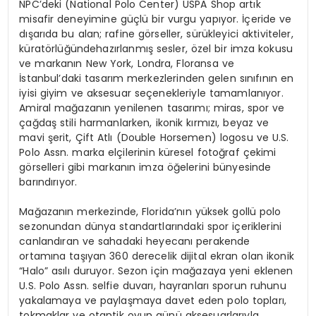
NPC’deki
(
National
Polo Center) USPA Shop artık
misafir deneyimine güçlü bir vurgu yapıyor. İçeride ve
dışarıda bu alan; rafine g
ö
rseller, s
ürükleyici
aktiviteler,
kürat
ö
rlüğünde
hazırlanmış
sesler,
ö
zel
bir imza kokusu
ve markanın New York, Londra, Floransa ve
İstanbul’daki tasarım merkezlerinden gelen sınıfının en
iyisi giyim ve aksesuar seçenekleriyle tamamlanıyor.
Amiral mağazanın yenilenen tasarımı; miras, spor ve
çağdaş stili harmanlarken, ikonik kırmızı, beyaz ve
mavi ş
erit,
Ç
ift
Atl
ı (
Double
Horsemen
) logosu ve U.S.
Polo
Assn
.
marka
elçilerinin küresel
fotoğ
raf
çekimi
g
ö
rselleri
gibi markanın imza öğelerini bünyesinde
barındırıyor.
Mağazanın merkezinde, Florida’nın yüksek gollü polo
sezonundan dünya standartlarındaki spor içeriklerini
canlandıran ve sahadaki heyecanı perakende
ortamına taşıyan 360 derecelik dijital ekran olan ikonik
“Halo” asılı duruyor. Sezon için mağazaya yeni eklenen
U.S. Polo
Assn
.
selfie
duvarı, hayranları sporun ruhunu
yakalamaya ve paylaşmaya davet eden polo topları,
tokmaklar ve otantik oyun günü aksesuarlarıyla