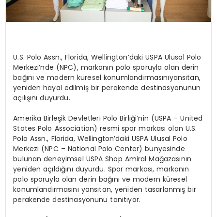
U.S. Polo
Assn
., Florida, Wellington’daki USPA Ulusal Polo
Merkezi’nde (NPC), markanın polo sporuyla olan derin
bağını
ve
modern k
üresel
konumlandı
rmas
ını
yansıtan,
yeniden hayal edilmiş bir perakende destinasyonunun
açılışını duyurdu.
Amerika Birleşik Devletleri Polo Birliği’nin (
USPA –
United
States
Polo
Association
) resmi spor markası olan
U.S.
Polo Assn.
, Florida, Wellington’daki USPA Ulusal Polo
Merkezi (NPC –
National
Polo Center) bünyesinde
bulunan deneyimsel USPA Shop Amiral Mağ
azas
ının
yeniden açıldığını duyurdu. Spor markası, markanın
polo sporuyla olan derin bağını
ve
modern k
üresel
konumlandı
rmas
ını
yansıtan, yeniden tasarlanmış bir
perakende destinasyonunu tanıtıyor.