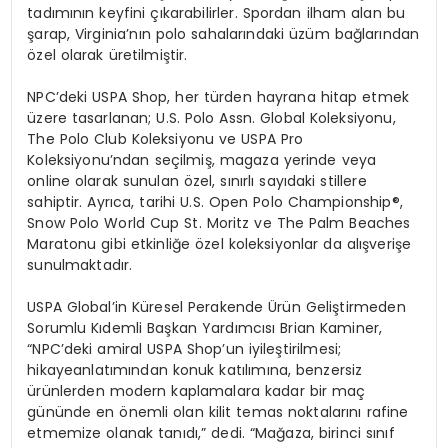
tadımının keyfini çıkarabilirler. Spordan ilham alan bu
şarap, Virginia’nın polo sahalarındaki üzüm bağlarından
ö
zel
olarak üretilmiştir.
NPC’deki
USPA Shop, her türden hayrana hitap etmek
üzere tasarlanan; U.S. Polo
Assn
. Global Koleksiyonu,
The
Polo Club Koleksiyonu ve USPA Pro
Koleksiyonu’ndan seçilmiş,
magaza
yerinde veya
online
olarak sunulan
ö
zel
, sınırlı sayıdaki stillere
sahiptir. Ayrı
ca, tarihi U.S. Open Polo Championship
®,
Snow
Polo World Cup St. Moritz ve
The
Palm
Beaches
Maratonu gibi etkinliğe
ö
zel
koleksiyonlar da alışverişe
sunulmaktadır.
USPA Global’in
Kü
resel Perakende
Ü
rü
n Geli
ştirmeden
Sorumlu Kıdemli Başkan Yardımcısı
Brian
Kaminer
,
“
NPC’deki
amiral USPA
Shop’un
iyileştirilmesi;
hikaye
anlatımından konuk katılımına, benzersiz
ürünlerden modern kaplamalara kadar bir maç
günü
nde en
ö
nemli olan kilit temas noktalarını rafine
etmemize olanak tanıdı,” dedi. “Mağaza, birinci sınıf