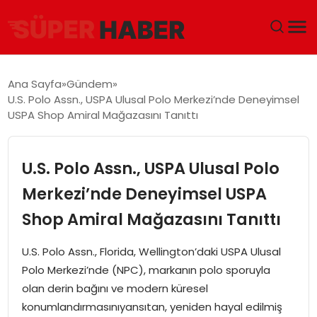
ANA SAYFA
Ana Sayfa
Gündem
U.S. Polo Assn., USPA Ulusal Polo Merkezi’nde Deneyimsel
GÜNDEM
USPA Shop Amiral Mağazasını Tanıttı
DÜNYA
U.S. Polo Assn., USPA Ulusal Polo
EĞITIM
Merkezi’nde Deneyimsel USPA
Shop Amiral Mağazasını Tanıttı
EKONOMI
U.S. Polo Assn., Florida, Wellington’daki USPA Ulusal
MAGAZIN
Polo Merkezi’nde (NPC), markanın polo sporuyla
olan derin bağını ve modern küresel
SAĞLIK
konumlandırmasınıyansıtan, yeniden hayal edilmiş