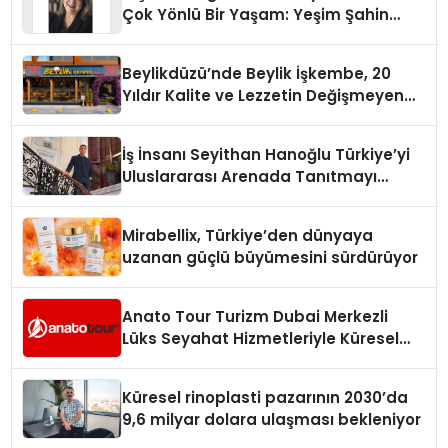
Çok Yönlü Bir Yaşam: Yeşim Şahin
Yaman
Beylikdüzü’nde Beylik İşkembe, 20
Yıldır Kalite ve Lezzetin Değişmeyen
Adresi
İş İnsanı Seyithan Hanoğlu Türkiye’yi
Uluslararası Arenada Tanıtmayı
Hedefliyor
Mirabellix, Türkiye’den dünyaya
uzanan güçlü büyümesini sürdürüyor
Anato Tour Turizm Dubai Merkezli
Lüks Seyahat Hizmetleriyle Küresel
Turizmde Öne Çıkıyor
Küresel rinoplasti pazarının 2030’da
9,6 milyar dolara ulaşması bekleniyor