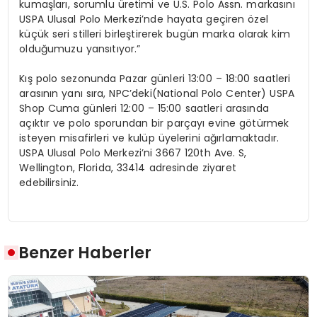
kumaşları, sorumlu üretimi ve U.S. Polo
Assn
.
markasını
USPA Ulusal Polo Merkezi’nde hayata geçiren
ö
zel
küçük seri stilleri birleştirerek bugün marka olarak kim
olduğumuzu yansıtıyor.”
Kış polo sezonunda Pazar günleri
13:00 –
18:00 saatleri
arasının yanı sıra,
NPC’deki
(
National
Polo Center) USPA
Shop Cuma günleri 12:00 – 15:00 saatleri arasında
açıktır ve polo sporundan bir
parç
ay
ı evine g
ö
türmek
isteyen misafirleri ve
kulü
p
üyelerini ağırlamaktadır.
USPA Ulusal Polo Merkezi’ni 3667 120th
Ave
. S,
Wellington, Florida, 33414 adresinde ziyaret
edebilirsiniz.
Benzer Haberler