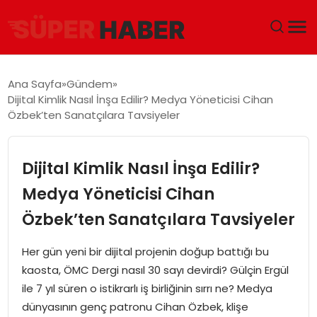
ANA SAYFA
Ana Sayfa
Gündem
Dijital Kimlik Nasıl İnşa Edilir? Medya Yöneticisi Cihan
GÜNDEM
Özbek’ten Sanatçılara Tavsiyeler
DÜNYA
Dijital Kimlik Nasıl İnşa Edilir?
EĞITIM
Medya Yöneticisi Cihan
Özbek’ten Sanatçılara Tavsiyeler
EKONOMI
Her gün yeni bir dijital projenin doğup battığı bu
MAGAZIN
kaosta, ÖMC Dergi nasıl 30 sayı devirdi? Gülçin Ergül
ile 7 yıl süren o istikrarlı iş birliğinin sırrı ne? Medya
SAĞLIK
dünyasının genç patronu Cihan Özbek, klişe