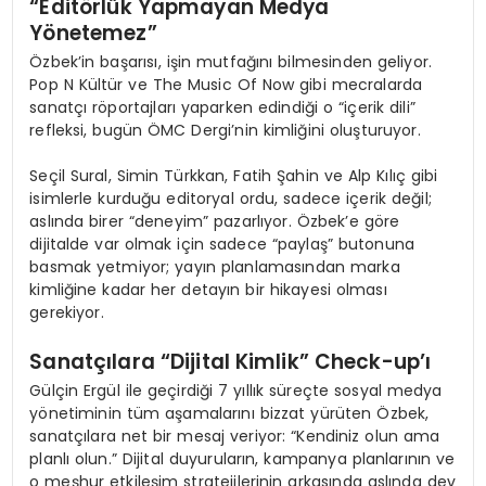
“Editörlük Yapmayan Medya
Yönetemez”
Özbek’in başarısı, işin mutfağını bilmesinden geliyor.
Pop N Kültür ve The Music Of Now gibi mecralarda
sanatçı röportajları yaparken edindiği o “içerik dili”
refleksi, bugün ÖMC Dergi’nin kimliğini oluşturuyor.
Seçil Sural, Simin Türkkan, Fatih Şahin ve Alp Kılıç gibi
isimlerle kurduğu editoryal ordu, sadece içerik değil;
aslında birer “deneyim” pazarlıyor. Özbek’e göre
dijitalde var olmak için sadece “paylaş” butonuna
basmak yetmiyor; yayın planlamasından marka
kimliğine kadar her detayın bir hikayesi olması
gerekiyor.
Sanatçılara “Dijital Kimlik” Check-up’ı
Gülçin Ergül ile geçirdiği 7 yıllık süreçte sosyal medya
yönetiminin tüm aşamalarını bizzat yürüten Özbek,
sanatçılara net bir mesaj veriyor: “Kendiniz olun ama
planlı olun.” Dijital duyuruların, kampanya planlarının ve
o meşhur etkileşim stratejilerinin arkasında aslında dev