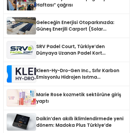
Haftası” çağrısı
Geleceğin Enerjisi Otoparkınızda:
Güneş Enerjili Carport (Solar
Otopark) Nedir?
SRV Padel Court, Türkiye’den
Dünyaya Uzanan Padel Kort
Üretiminde Güvenin Adresi
Kleen-Hy-Dro-Gen Inc., Sıfır Karbon
Emisyonlu Hidrojen Isıtma
Teknolojisinde ISO ve TSSA
Düzenleyici Onaylarını Aldı
Marie Rose kozmetik sektörüne giriş
yaptı
Daikin’den akıllı iklimlendirmede yeni
dönem: Madoka Plus Türkiye’de