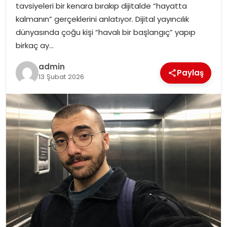
tavsiyeleri bir kenara bırakıp dijitalde “hayatta
SIYASET
kalmanın” gerçeklerini anlatıyor. Dijital yayıncılık
dünyasında çoğu kişi “havalı bir başlangıç” yapıp
SPOR
birkaç ay…
TEKNOLOJI
admin
Paylaş
13 Şubat 2026
YAŞAM