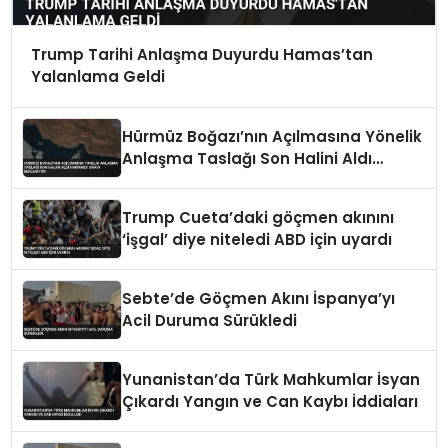
Trump Tarihi Anlaşma Duyurdu Hamas’tan
Yalanlama Geldi
Hürmüz Boğazı’nın Açılmasına Yönelik
Anlaşma Taslağı Son Halini Aldı
Hamaney Onayı Bekleniyor
Trump Cueta’daki göçmen akınını
‘işgal’ diye niteledi ABD için uyardı
Sebte’de Göçmen Akını İspanya’yı
Acil Duruma Sürükledi
Yunanistan’da Türk Mahkumlar İsyan
Çıkardı Yangın ve Can Kaybı İddiaları