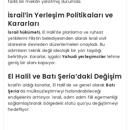
farklı bir mekân yaratmış durumda.
İsrail’in Yerleşim Politikaları ve
Kararları
İsrail hükümeti
, El Halil’de planlama ve ruhsat
yetkilerini Filistin belediyesinden alarak İsrail sivil
idaresine devreden düzenlemeleri onayladı. Bu
adımların teknik değil ideolojik bir yön taşıdığı
belirtiliyor. Kararlar, işgalci
Yahudi yerleşimciler
lehine
geniş bir alanı kapsıyor.
El Halil ve Batı Şeria’daki Değişim
İsrail’in aldığı kararlar, El Halil’de ve genel olarak
Batı
Şeria
‘da mülksüzleştirmeyi hızlandırabileceği
endişelerini arttırıyor. İsrail, adım adım fiili egemenliği
sağlamlaştırarak bölgedeki statü quo’yu değiştirmeyi
hedefliyor.