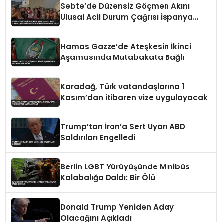
Sebte’de Düzensiz Göçmen Akını
Ulusal Acil Durum Çağrısı İspanya
Hükümeti Harekete Geçti
Hamas Gazze’de Ateşkesin İkinci
Aşamasında Mutabakata Bağlı
Karadağ, Türk vatandaşlarına 1
Kasım’dan itibaren vize uygulayacak
Trump’tan İran’a Sert Uyarı ABD
Saldırıları Engelledi
Berlin LGBT Yürüyüşünde Minibüs
Kalabalığa Daldı: Bir Ölü
Donald Trump Yeniden Aday
Olacağını Açıkladı