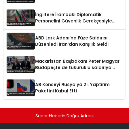
İngiltere İran’daki Diplomatik
Personelini Güvenlik Gerekçesiyle
Geri Çekti
ABD Lark Adası’na Füze Saldırısı
Düzenledi İran’dan Karşılık Geldi
Macaristan Başbakanı Peter Magyar
Budapeşte’de tükürüklü saldırıya
maruz kaldı
AB Konseyi Rusya’ya 21. Yaptırım
Paketini Kabul Etti
Süper Haberin Doğru Adresi