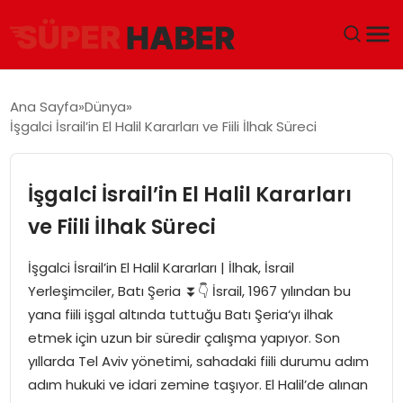
ANA SAYFA
Ana Sayfa
Dünya
İşgalci İsrail’in El Halil Kararları ve Fiili İlhak Süreci
GÜNDEM
DÜNYA
İşgalci İsrail’in El Halil Kararları
ve Fiili İlhak Süreci
EĞITIM
İşgalci İsrail’in El Halil Kararları | İlhak, İsrail
EKONOMI
Yerleşimciler, Batı Şeria ⏬👇 İsrail, 1967 yılından bu
yana fiili işgal altında tuttuğu Batı Şeria‘yı ilhak
MAGAZIN
etmek için uzun bir süredir çalışma yapıyor. Son
yıllarda Tel Aviv yönetimi, sahadaki fiili durumu adım
SAĞLIK
adım hukuki ve idari zemine taşıyor. El Halil’de alınan