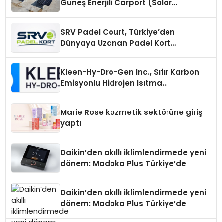
Güneş Enerjili Carport (Solar
Otopark) Nedir?
SRV Padel Court, Türkiye’den
Dünyaya Uzanan Padel Kort
Üretiminde Güvenin Adresi
Kleen-Hy-Dro-Gen Inc., Sıfır Karbon
Emisyonlu Hidrojen Isıtma
Teknolojisinde ISO ve TSSA
Düzenleyici Onaylarını Aldı
Marie Rose kozmetik sektörüne giriş
yaptı
Daikin’den akıllı iklimlendirmede yeni
dönem: Madoka Plus Türkiye’de
Daikin’den akıllı iklimlendirmede yeni
dönem: Madoka Plus Türkiye’de