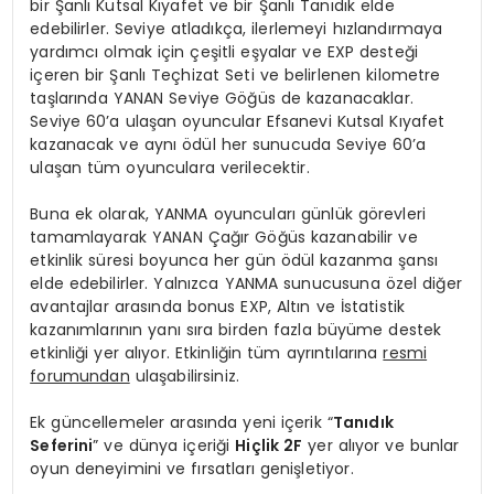
bir Şanlı Kutsal Kıyafet ve bir Şanlı Tanıdık elde
edebilirler. Seviye atladıkça, ilerlemeyi hızlandırmaya
yardımcı olmak için çeşitli eşyalar ve EXP desteği
içeren bir Şanlı Teçhizat Seti ve belirlenen kilometre
taşlarında YANAN Seviye Göğüs de kazanacaklar.
Seviye 60’a ulaşan oyuncular Efsanevi Kutsal Kıyafet
kazanacak ve aynı ödül her sunucuda Seviye 60’a
ulaşan tüm oyunculara verilecektir.
Buna ek olarak, YANMA oyuncuları günlük görevleri
tamamlayarak YANAN Çağır Göğüs kazanabilir ve
etkinlik süresi boyunca her gün ödül kazanma şansı
elde edebilirler. Yalnızca YANMA sunucusuna özel diğer
avantajlar arasında bonus EXP, Altın ve İstatistik
kazanımlarının yanı sıra birden fazla büyüme destek
etkinliği yer alıyor. Etkinliğin tüm ayrıntılarına
resmi
forumundan
ulaşabilirsiniz.
Ek güncellemeler arasında yeni içerik “
Tanıdık
Seferini
” ve dünya içeriği
Hiçlik 2F
yer alıyor ve bunlar
oyun deneyimini ve fırsatları genişletiyor.