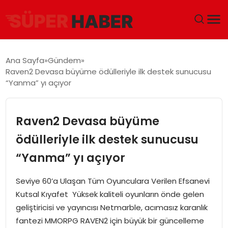
ANA SAYFA
Ana Sayfa
Gündem
Raven2 Devasa büyüme ödülleriyle ilk destek sunucusu
GÜNDEM
“Yanma” yı açıyor
DÜNYA
Raven2 Devasa büyüme
EĞITIM
ödülleriyle ilk destek sunucusu
“Yanma” yı açıyor
EKONOMI
Seviye 60’a Ulaşan Tüm Oyunculara Verilen Efsanevi
MAGAZIN
Kutsal Kıyafet Yüksek kaliteli oyunların önde gelen
geliştiricisi ve yayıncısı Netmarble, acımasız karanlık
SAĞLIK
fantezi MMORPG RAVEN2 için büyük bir güncelleme