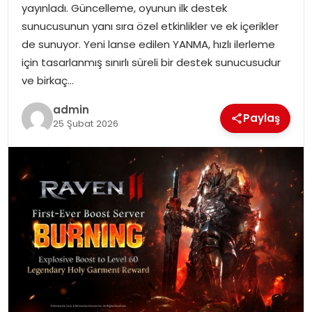
yayınladı. Güncelleme, oyunun ilk destek
SIYASET
sunucusunun yanı sıra özel etkinlikler ve ek içerikler
de sunuyor. Yeni lanse edilen YANMA, hızlı ilerleme
SPOR
için tasarlanmış sınırlı süreli bir destek sunucusudur
ve birkaç…
TEKNOLOJI
admin
Paylaş
YAŞAM
25 Şubat 2026