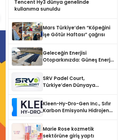
Tencent Hy3 dünya genelinde
kullanıma sunuldu
Mars Türkiye’den “Köpeğini
İşe Götür Haftası” çağrısı
Geleceğin Enerjisi
Otoparkınızda: Güneş Enerjili
Carport (Solar Otopark)
Nedir?
SRV Padel Court,
Türkiye’den Dünyaya
Uzanan Padel Kort
Üretiminde Güvenin Adresi
Kleen-Hy-Dro-Gen Inc., Sıfır
Karbon Emisyonlu Hidrojen
Isıtma Teknolojisinde ISO ve
TSSA Düzenleyici Onaylarını
Marie Rose kozmetik
Aldı
sektörüne giriş yaptı