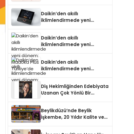
Daikin’den akıllı
iklimlendirmede yeni
dönem: Madoka Plus
Türkiye’de
Daikin’den akıllı
iklimlendirmede yeni
dönem: Madoka Plus
Türkiye’de
Daikin’den akıllı
iklimlendirmede yeni
dönem: Madoka Plus
Türkiye’de
Diş Hekimliğinden Edebiyata
Uzanan Çok Yönlü Bir
Yaşam: Yeşim Şahin Yaman
Beylikdüzü’nde Beylik
İşkembe, 20 Yıldır Kalite ve
Lezzetin Değişmeyen Adresi