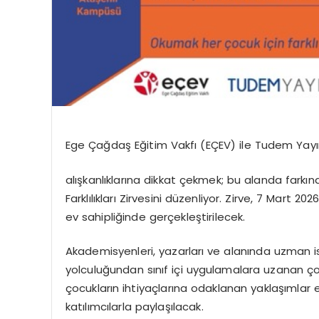
Ege
Çağdaş
Eğitim
Vakfı
(EÇEV)
ile
Tudem
Yay
alışkanlıklarına
dikkat
çekmek;
bu
alanda
farkın
Farklılıkları
Zirvesi
ni
düzenliyor.
Zirve,
7
Mart
202
ev sahipliğinde gerçekleştirilecek.
Akademisyenleri, yazarları ve alanında uzman i
yolculuğundan sınıf içi uygulamalara uzanan ç
çocukların ihtiyaçlarına odaklanan yaklaşımlar e
katılımcılarla paylaşılacak.