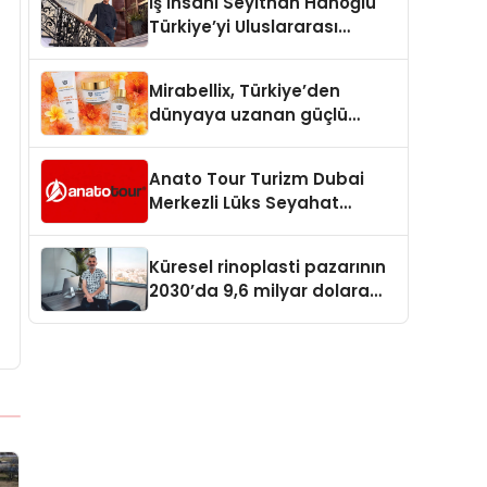
İş İnsanı Seyithan Hanoğlu
Türkiye’yi Uluslararası
Arenada Tanıtmayı
Hedefliyor
Mirabellix, Türkiye’den
dünyaya uzanan güçlü
büyümesini sürdürüyor
Anato Tour Turizm Dubai
Merkezli Lüks Seyahat
Hizmetleriyle Küresel
Turizmde Öne Çıkıyor
Küresel rinoplasti pazarının
2030’da 9,6 milyar dolara
ulaşması bekleniyor