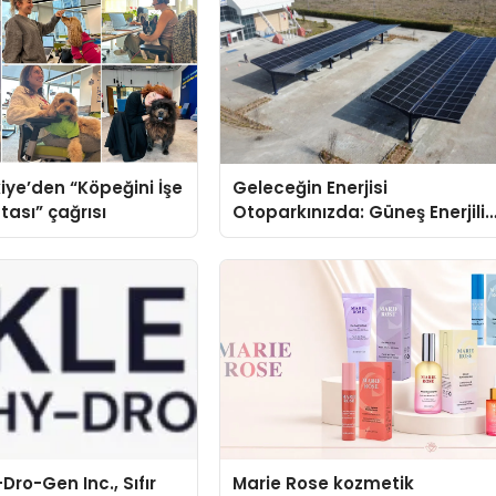
iye’den “Köpeğini İşe
Geleceğin Enerjisi
tası” çağrısı
Otoparkınızda: Güneş Enerjili
Carport (Solar Otopark)
Nedir?
Dro-Gen Inc., Sıfır
Marie Rose kozmetik