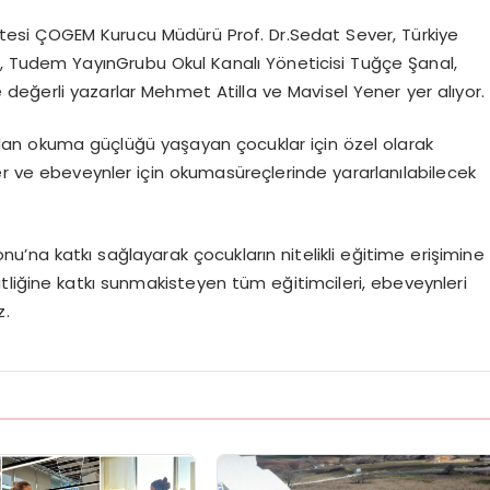
tesi
ÇOGEM
Kurucu
Müdürü
Prof.
Dr.
Sedat
Sever
,
Türkiye
,
Tudem
Yayın
Grubu
Okul Kanalı Yöneticisi Tuğçe
Şanal
,
e değerli
yazarlar
Mehmet
Atilla
ve
Mavisel
Yener
yer
alıyor.
dan
okuma
güçlüğü
yaşayan
çocuklar
için
özel
olarak
r
ve
ebeveynler
için
okuma
süreçlerinde
yararlanılabilecek
onu
’na katkı sağlayarak çocukların nitelikli eğitime
erişimine
itliğine
katkı
sunmak
isteyen
tüm eğitimcileri, ebeveynleri
z.