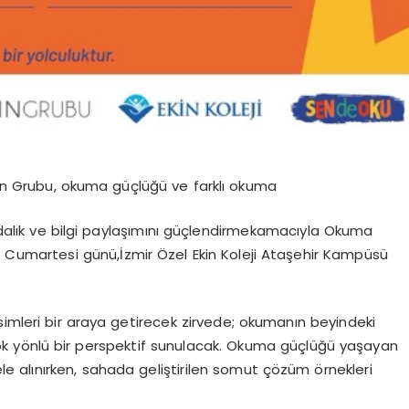
ın
Grubu
,
okuma
güçlüğü
ve
farklı
okuma
dalık
ve
bilgi
paylaşımını
güçlendirmek
amacıyla
Okuma
6
Cumartesi
günü
,
İzmir
Özel
Ekin Koleji
Ataşehir
Kampüsü
simleri bir araya getirecek zirvede; okumanın beyindeki
ok yönlü bir perspektif sunulacak. Okuma güçlüğü yaşayan
le alınırken, sahada geliştirilen somut çözüm örnekleri