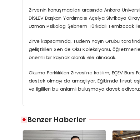
Zirvenin
konuşmacıları
arasında
Ankara
Üniversi
DİSLEV
Başkan
Yardımcısı
Açelya
Sivrikaya
Giray
Uzman Psikolog Şebnem Türkdalı Temizocak
il
Zirve
kapsamında,
Tudem
Yayın
Grubu
tarafın
geliştirilen
Sen
de
Oku
Koleksiyonu
,
öğretmenle
önemli
bir
kaynak
olarak
ele
alınacak.
Okuma Farklılıkları Zirvesi’ne katılım,
EÇEV Burs F
destek
olmayı
da
amaçlıyor.
Eğitimde
fırsat
eş
ve ilgilileri bu anlamlı buluşmaya davet ediyoru
Benzer Haberler