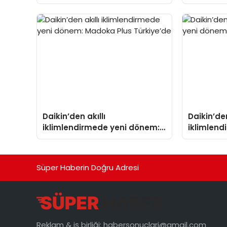
Isıtma Teknolojisinde ISO ve
TSSA Düzenleyici Onaylarını
Aldı
Daikin’den akıllı
Daikin’den
iklimlendirmede yeni dönem:
iklimlen
Madoka Plus Türkiye’de
Madoka P
Süper Haberin Doğru Adresi
Reklam & iş birliği:
habersonuclari@gmail.com