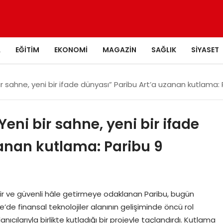
A
EĞITIM
EKONOMI
MAGAZIN
SAĞLIK
SIYASET
 sahne, yeni bir ifade dünyası” Paribu Art’a uzanan kutlama:
ni bir sahne, yeni bir ifade
zanan kutlama: Paribu 9
bilir ve güvenli hâle getirmeye odaklanan Paribu, bugün
e’de finansal teknolojiler alanının gelişiminde öncü rol
lanıcılarıyla birlikte kutladığı bir projeyle taçlandırdı. Kutlama