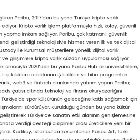
iştiren Paribu, 2017’den bu yana Türkiye kripto varlık
iyor. Kripto varlık işlem platformuyla hızlı, kolay, güvenli
em yapma imkanı sağlıyor. Paribu, çok katmanlı güvenlik
ndi geliştirdiği teknolojisiyle hizmet veren ilk ve tek dijital
stody ile kurumsal müşterilere yönelik dijital varlık
r ve girişimlere kripto varlık cüzdan uygulaması sağlıyor.
irmek amacıyla 2020’den bu yana Paribu Hub ile üniversitelere,
opluluklara odaklanan iş birlikleri ve hibe programları
 varlık, web3 ve fintech alanlarında yatırım yapan Paribu;
Reads çatısı altında teknoloji ve finans okuryazarlığını
. Türkiye’de spor kültürünün geleceğine katkı sağlamak için
ışmalarını sürdürüyor. Kurulduğu günden bu yana kültür
 geliştirerek Türkiye’de sanatın etki alanının genişlemesine
sanata verdiği desteği disiplinler arası üreticilere yeni bir
ırdı. Kadıköy, İstanbul’da konumlanan Paribu Art, farklı
i zirve, kongre ve buluşmalara da ev sahipliği yapıyor. Paribu