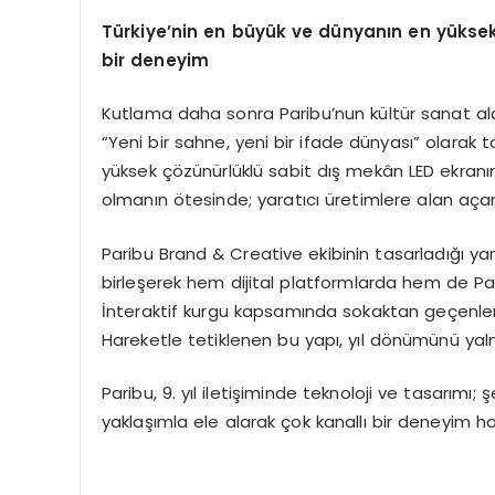
Türkiye’nin en büyük ve dünyanın en yükse
bir deneyim
Kutlama daha sonra Paribu’nun kültür sanat ala
“Yeni bir sahne, yeni bir ifade dünyası” olarak 
yüksek çözünürlüklü sabit dış mekân LED ekranına
olmanın ötesinde; yaratıcı üretimlere alan açan
Paribu Brand & Creative ekibinin tasarladığı yara
birleşerek hem dijital platformlarda hem de Pa
İnteraktif kurgu kapsamında sokaktan geçenler, 
Hareketle tetiklenen bu yapı, yıl dönümünü yal
Paribu, 9. yıl iletişiminde teknoloji ve tasarımı;
yaklaşımla ele alarak çok kanallı bir deneyim h