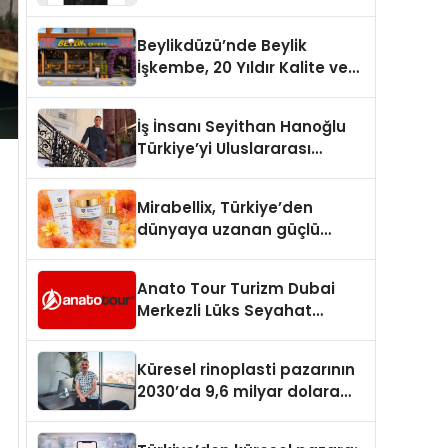
Yaşam: Yeşim Şahin Yaman
Beylikdüzü’nde Beylik
İşkembe, 20 Yıldır Kalite ve
Lezzetin Değişmeyen Adresi
İş İnsanı Seyithan Hanoğlu
Türkiye’yi Uluslararası
Arenada Tanıtmayı
Hedefliyor
Mirabellix, Türkiye’den
dünyaya uzanan güçlü
büyümesini sürdürüyor
Anato Tour Turizm Dubai
Merkezli Lüks Seyahat
Hizmetleriyle Küresel
Turizmde Öne Çıkıyor
Küresel rinoplasti pazarının
2030’da 9,6 milyar dolara
ulaşması bekleniyor