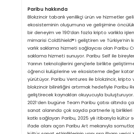
Paribu hakkında
Blokzincir tabanlı yenilikçi ürün ve hizmetler gel
ekosisteminin oluşumuna ve gelişimine öncülük ed
bir deneyim ve 190’dan fazla kripto varlıkla işl
mimarisi ColdShield®’ı geliştiren ve Türkiye’nin ke
varlık saklama hizmeti sağlayıcısı olan Paribu Cu
saklama hizmeti sunuyor. Paribu Self ile bireyle
Yarının teknolojilerini gençlerle birlikte gelişt
öğrenci kulüplerine ve ekosisteme değer katan t
yürütüyor. Paribu Ventures ile blokzincir, kripto
blokzincir bilinirliğini artırmak hedefiyle Paribu 
geliştirecek kaynakları okuyucuyla buluşturuyor
2021’den bugüne Team Paribu çatısı altında çal
sanat alanında çok sayıda partnerle iş birlikleri
katkı sağlayan Paribu, 2025 yılı itibarıyla kültür 
ifade alanı açan Paribu Art mekanıyla somutlaşt
kültür sanat etkinliklerinin yanı sıra ilham veric