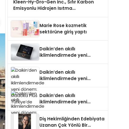
Kleen-Hy-Dro-Gen Inc., Sıfır Karbon
Emisyonlu Hidrojen Isıtma
Teknolojisinde ISO ve TSSA Düzenleyici
Onaylarını Aldı
Marie Rose kozmetik
sektörüne giriş yaptı
Daikin’den akıllı
iklimlendirmede yeni
dönem: Madoka Plus
Türkiye’de
Daikin’den akıllı
iklimlendirmede yeni
dönem: Madoka Plus
Türkiye’de
Daikin’den akıllı
iklimlendirmede yeni
dönem: Madoka Plus
Türkiye’de
Diş Hekimliğinden Edebiyata
Uzanan Çok Yönlü Bir