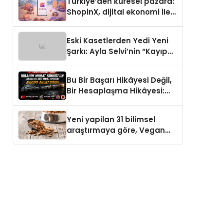
Türkiye’den küresel pazara:
ShopinX, dijital ekonomi ile
gerçek dünya alışverişini bir
araya getirmeyi hedefliyor
Eski Kasetlerden Yedi Yeni
Şarkı: Ayla Selvi’nin “Kayıp
Kasetler 1” Albümü 31
Temmuz’da Çıktı
Bu Bir Başarı Hikâyesi Değil,
Bir Hesaplaşma Hikâyesi:
İbrahim Murat Gündüz’ün
Sert Çizgisi
Yeni yapilan 31 bilimsel
araştırmaya göre, Vegan
Köpek Maması ve Vegan
Kedi Mamasının İyi
Sindirildiğini Ortaya Koydu