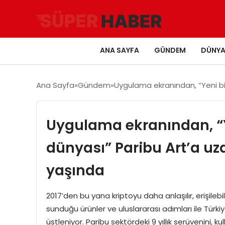
ANA SAYFA
GÜNDEM
DÜNY
Ana Sayfa
Gündem
Uygulama ekranından, “Yeni bir
Uygulama ekranından, “Ye
dünyası” Paribu Art’a u
yaşında
2017’den bu yana kriptoyu daha anlaşılır, erişile
sunduğu ürünler ve uluslararası adımları ile Türkiy
üstleniyor. Paribu sektördeki 9 yıllık serüvenini, kul