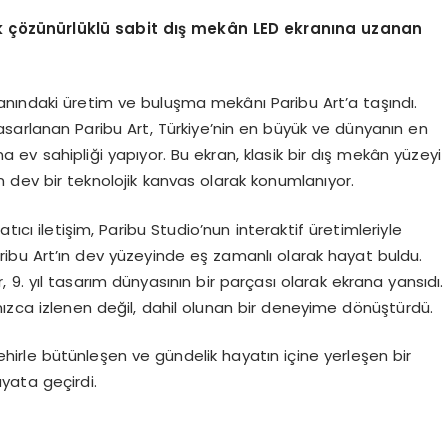
k çözünürlüklü
sabit d
ış mekân LED ekranına uzanan
nındaki üretim ve buluşma mekânı Paribu Art’a taşındı.
tasarlanan Paribu Art, Türkiye’nin en büyük ve dünyanın en
 ev sahipliği yapıyor. Bu ekran, klasik bir dış mekân yüzeyi
 dev bir teknolojik kanvas olarak konumlanıyor.
tıcı iletişim, Paribu Studio’nun interaktif üretimleriyle
ribu Art’ın dev yüzeyinde eş zamanlı olarak hayat buldu.
9. yıl tasarım dünyasının bir parçası olarak ekrana yansıdı.
nızca izlenen değil, dahil olunan bir deneyime dönüştürdü.
 şehirle bütünleşen ve gündelik hayatın içine yerleşen bir
ayata geçirdi.