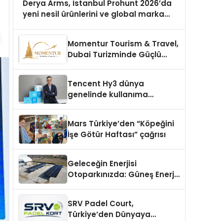
Derya Arms, İstanbul Prohunt 2026’da
yeni nesil ürünlerini ve global marka
vizyonunu sergiledi
Momentur Tourism & Travel,
Dubai Turizminde Güçlü
Operasyon Ağıyla Fark
Yaratıyor
Tencent Hy3 dünya
genelinde kullanıma
sunuldu
Mars Türkiye’den “Köpeğini
İşe Götür Haftası” çağrısı
Geleceğin Enerjisi
Otoparkınızda: Güneş Enerjili
Carport (Solar Otopark)
Nedir?
SRV Padel Court,
Türkiye’den Dünyaya