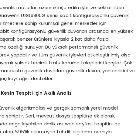
üvenlik motorları üzerine inşa edilmiştir ve sektör lideri
Huawei’in USG6800G serisi sabit konfigürasyonlu güvenlik
 hizmetlere sahip kurumsal genel merkezler için
abit konfigürasyonlu güvenlik duvarları arasında en yüksek
şarak benzer ürünlere kıyasla 2 kat daha fazla
me özelliği sunuyor. Bu yüksek performanslı güvenlik
ev yapabilir ve tüm güvenlik işlevleri etkinleştirilmiş olsa
ayarak yüksek hacimli trafik koruma taleplerini karşılar. Çok
asaüstü güvenlik duvarları; güvenlik duvarı, yönlendirici ve
güç kaynağını destekler.
esin Tespiti için Akıllı Analiz
güvenlik algoritmaları ve gerçek zamanlı yerel model
üne sahiptir. Seri, mevcut dosya tespitine ek olarak,
içinde engelleyebilen kimlik avı web sayfası tespitini de
olan %95’lik bilinmeyen tehdit algılama oranıyla,