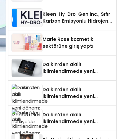
Uzanan Padel Kort
Üretiminde Güvenin Adresi
Kleen-Hy-Dro-Gen Inc., Sıfır
Karbon Emisyonlu Hidrojen
Isıtma Teknolojisinde ISO ve
TSSA Düzenleyici Onaylarını
Marie Rose kozmetik
Aldı
sektörüne giriş yaptı
Daikin’den akıllı
iklimlendirmede yeni
dönem: Madoka Plus
Türkiye’de
Daikin’den akıllı
iklimlendirmede yeni
dönem: Madoka Plus
Türkiye’de
Daikin’den akıllı
iklimlendirmede yeni
dönem: Madoka Plus
Türkiye’de