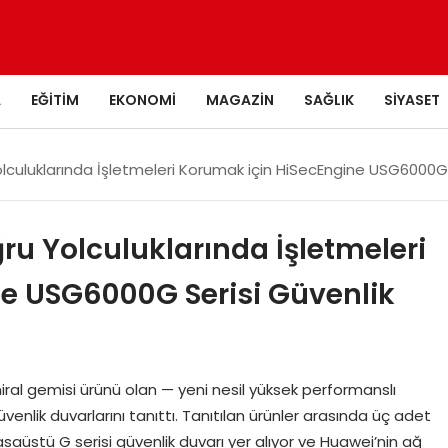
A
EĞITIM
EKONOMI
MAGAZIN
SAĞLIK
SIYASET
uluklarında İşletmeleri Korumak için HiSecEngine USG6000G Se
u Yolculuklarında İşletmeleri
e USG6000G Serisi Güvenlik
al gemisi ürünü olan — yeni nesil yüksek performanslı
enlik duvarlarını tanıttı. Tanıtılan ürünler arasında üç adet
üstü G serisi güvenlik duvarı yer alıyor ve Huawei’nin ağ