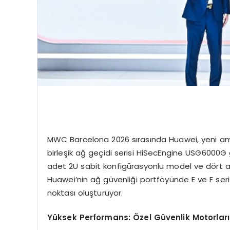
MWC Barcelona 2026 sırasında Huawei, yeni ami
birleşik ağ geçidi serisi HiSecEngine USG6000G g
adet 2U sabit konfigürasyonlu model ve dört ad
Huawei’nin ağ güvenliği portföyünde E ve F ser
noktası oluşturuyor.
Yüksek Performans: Özel Güvenlik Motorları