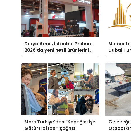
Derya Arms, İstanbul Prohunt
Momentur
2026’da yeni nesil ürünlerini ve
Dubai Tu
global marka vizyonunu
Operasyo
sergiledi
Yaratıyor
Mars Türkiye’den “Köpeğini İşe
Geleceğin
Götür Haftası” çağrısı
Otoparkın