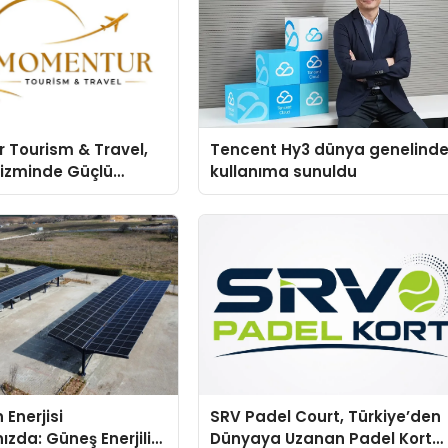
 Tourism & Travel,
Tencent Hy3 dünya genelind
rizminde Güçlü
kullanıma sunuldu
n Ağıyla Fark
 Enerjisi
SRV Padel Court, Türkiye’den
ızda: Güneş Enerjili
Dünyaya Uzanan Padel Kort