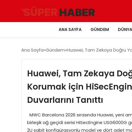
ANA SAYFA
GÜNDEM
DÜNY
Ana Sayfa
Gündem
Huawei, Tam Zekaya Doğru Yolc
Huawei, Tam Zekaya Doğr
Korumak için HiSecEngin
Duvarlarını Tanıttı
MWC Barcelona 2026 sırasında Huawei, yeni amir
birleşik ağ geçidi serisi HiSecEngine USG6000G güv
2U sabit konfigürasyonlu model ve dört adet masa