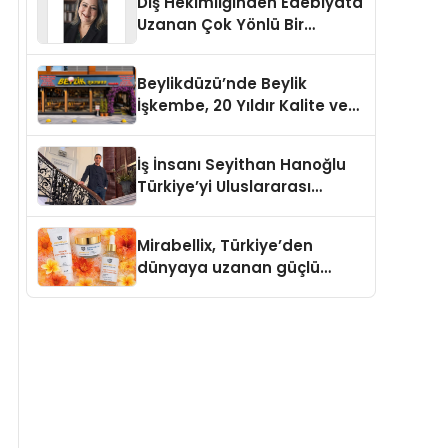
Diş Hekimliğinden Edebiyata
Uzanan Çok Yönlü Bir
Yaşam: Yeşim Şahin Yaman
Beylikdüzü’nde Beylik
İşkembe, 20 Yıldır Kalite ve
Lezzetin Değişmeyen Adresi
İş İnsanı Seyithan Hanoğlu
Türkiye’yi Uluslararası
Arenada Tanıtmayı
Hedefliyor
Mirabellix, Türkiye’den
dünyaya uzanan güçlü
büyümesini sürdürüyor