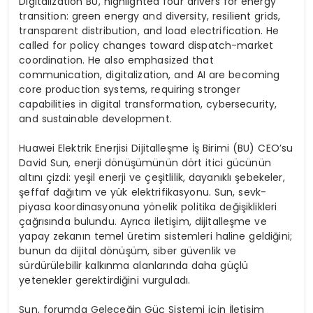
Digitalization BU, highlighted four drivers for energy
transition: green energy and diversity, resilient grids,
transparent distribution, and load electrification. He
called for policy changes toward dispatch-market
coordination. He also emphasized that
communication, digitalization, and AI are becoming
core production systems, requiring stronger
capabilities in digital transformation, cybersecurity,
and sustainable development.
Huawei Elektrik Enerjisi Dijitalleşme İş Birimi (BU) CEO’su
David Sun, enerji dönüşümünün dört itici gücünün
altını çizdi: yeşil enerji ve çeşitlilik, dayanıklı şebekeler,
şeffaf dağıtım ve yük elektrifikasyonu. Sun, sevk-
piyasa koordinasyonuna yönelik politika değişiklikleri
çağrısında bulundu. Ayrıca iletişim, dijitalleşme ve
yapay zekanın temel üretim sistemleri haline geldiğini;
bunun da dijital dönüşüm, siber güvenlik ve
sürdürülebilir kalkınma alanlarında daha güçlü
yetenekler gerektirdiğini vurguladı.
Sun, forumda Geleceğin Güç Sistemi için İletişim