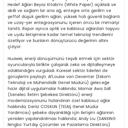
Hedef Ağları Beyaz Kitabı’nı (White Paper) açıkladı ve
akıllı ve sağlam bir ana ağ, entegre orta gerilim ve
şeffaf düşük gerilim ağları, yüksek hızlı güvenli bağlantı
ve uzay-yer entegrasyonunu içeren öncü bir mimariyi
tanıttı. Rapor ayrıca optik ve kablosuz ağlardan taşıyıcı
ve uydu iletişimine kadar temel teknoloji trendlerini
özetliyor ve bunların dönüştürücü değerinin altını
çiziyor.
Huawei, enerji dönüşümünü teşvik etmek için sektör
oyuncularıyla birlikte çalışarak zeka ve dijitalleşmeye
odaklandığını vurguladı. Küresel sektör liderleri de
görüşlerini paylaştı: Al’Louise van Deventer (Eskom
Teknoloji ve Mühendislik Genel Müdürü) geleceğe
hazır dijital uygulamalar hakkında; Momar Awa Sall
(Senelec İletim Şebekesi Direktörü) enerji
modernizasyonunu hızlandıran özel kablosuz ağlar
hakkında; Deniz COSKUN (TEİAŞ Genel Müdür
Yardımcısı) şebeke dayanıklılığı için iletişim ağlarının
yeniden yapılandırılması hakkında; Andy Liu (SANXING
Ningbo Yurtdışı Çözümler ve Pazarlama Direktörü)