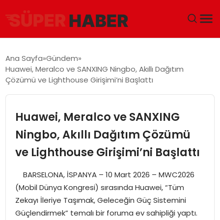
ANA SAYFA
Ana Sayfa
Gündem
Huawei, Meralco ve SANXING Ningbo, Akıllı Dağıtım
GÜNDEM
Çözümü ve Lighthouse Girişimi’ni Başlattı
DÜNYA
Huawei, Meralco ve SANXING
EĞITIM
Ningbo, Akıllı Dağıtım Çözümü
ve Lighthouse Girişimi’ni Başlattı
EKONOMI
BARSELONA, İSPANYA – 10 Mart 2026 – MWC2026
MAGAZIN
(Mobil Dünya Kongresi) sırasında Huawei, “Tüm
Zekayı İleriye Taşımak, Geleceğin Güç Sistemini
SAĞLIK
Güçlendirmek” temalı bir foruma ev sahipliği yaptı.