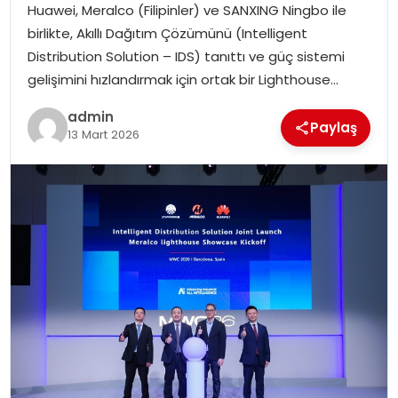
Huawei, Meralco (Filipinler) ve SANXING Ningbo ile
SIYASET
birlikte, Akıllı Dağıtım Çözümünü (Intelligent
Distribution Solution – IDS) tanıttı ve güç sistemi
SPOR
gelişimini hızlandırmak için ortak bir Lighthouse…
TEKNOLOJI
admin
Paylaş
13 Mart 2026
YAŞAM