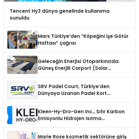
Tencent Hy3 dünya genelinde kullanıma
sunuldu
Mars Türkiye’den “Köpeğini İşe Götür
Haftası” çağrısı
Geleceğin Enerjisi Otoparkınızda:
Güneş Enerjili Carport (Solar
Otopark) Nedir?
SRV Padel Court, Türkiye’den
Dünyaya Uzanan Padel Kort
Üretiminde Güvenin Adresi
Kleen-Hy-Dro-Gen Inc., Sıfır Karbon
Emisyonlu Hidrojen Isıtma
Teknolojisinde ISO ve TSSA
Düzenleyici Onaylarını Aldı
Marie Rose kozmetik sektörüne giriş