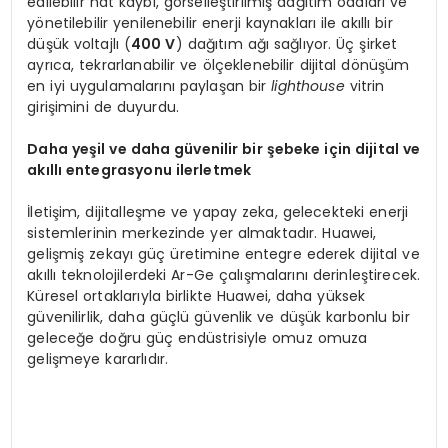
edilebilir hat kaybı, görselleştirilmiş dağıtım odaları ve
yönetilebilir yenilenebilir enerji kaynakları ile akıllı bir
düşük voltajlı (
400 V
) dağıtım ağı sağlıyor. Üç şirket
ayrıca, tekrarlanabilir ve ölçeklenebilir dijital dönüşüm
en iyi uygulamalarını paylaşan bir
lighthouse
vitrin
girişimini de duyurdu.
Daha yeşil ve daha güvenilir bir şebeke için dijital ve
akıllı entegrasyonu ilerletmek
İletişim, dijitalleşme ve yapay zeka, gelecekteki enerji
sistemlerinin merkezinde yer almaktadır. Huawei,
gelişmiş zekayı güç üretimine entegre ederek dijital ve
akıllı teknolojilerdeki Ar-Ge çalışmalarını derinleştirecek.
Küresel ortaklarıyla birlikte Huawei, daha yüksek
güvenilirlik, daha güçlü güvenlik ve düşük karbonlu bir
geleceğe doğru güç endüstrisiyle omuz omuza
gelişmeye kararlıdır.