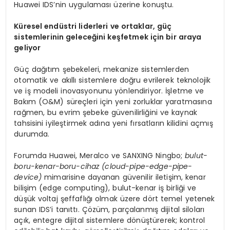
Huawei IDS’nin uygulaması üzerine konuştu.
Küresel endüstri liderleri ve ortaklar, güç
sistemlerinin geleceğini keşfetmek için bir araya
geliyor
Güç dağıtım şebekeleri, mekanize sistemlerden
otomatik ve akıllı sistemlere doğru evrilerek teknolojik
ve iş modeli inovasyonunu yönlendiriyor. İşletme ve
Bakım (O&M) süreçleri için yeni zorluklar yaratmasına
rağmen, bu evrim şebeke güvenilirliğini ve kaynak
tahsisini iyileştirmek adına yeni fırsatların kilidini açmış
durumda.
Forumda Huawei, Meralco ve SANXING Ningbo;
bulut-
boru-kenar-boru-cihaz (cloud-pipe-edge-pipe-
device)
mimarisine dayanan güvenilir iletişim, kenar
bilişim (edge computing), bulut-kenar iş birliği ve
düşük voltaj şeffaflığı olmak üzere dört temel yetenek
sunan IDS’i tanıttı. Çözüm, parçalanmış dijital siloları
açık, entegre dijital sistemlere dönüştürerek; kontrol