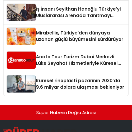
İş İnsanı Seyithan Hanoğlu Türkiye’yi
Uluslararası Arenada Tanıtmayı
Hedefliyor
Mirabellix, Türkiye’den dünyaya
uzanan güçlü büyümesini sürdürüyor
Anato Tour Turizm Dubai Merkezli
Lüks Seyahat Hizmetleriyle Küresel
Turizmde Öne Çıkıyor
Küresel rinoplasti pazarının 2030’da
9,6 milyar dolara ulaşması bekleniyor
Süper Haberin Doğru Adresi