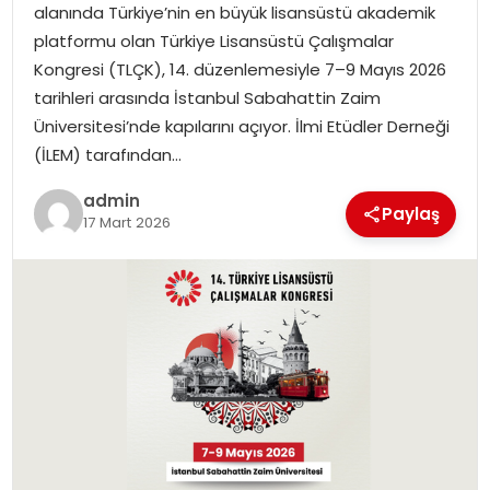
alanında Türkiye’nin en büyük lisansüstü akademik
SIYASET
platformu olan Türkiye Lisansüstü Çalışmalar
Kongresi (TLÇK), 14. düzenlemesiyle 7–9 Mayıs 2026
SPOR
tarihleri arasında İstanbul Sabahattin Zaim
Üniversitesi’nde kapılarını açıyor. İlmi Etüdler Derneği
TEKNOLOJI
(İLEM) tarafından…
YAŞAM
admin
Paylaş
17 Mart 2026