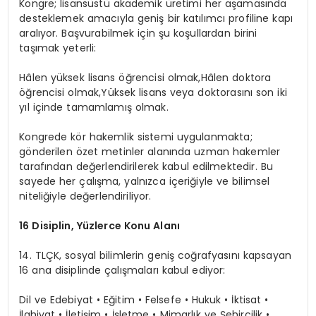
Kongre; lisansüstü akademik üretimi her aşamasında
desteklemek amacıyla geniş bir katılımcı profiline kapı
aralıyor. Başvurabilmek için şu koşullardan birini
taşımak yeterli:
Hâlen yüksek lisans öğrencisi
olmak,Hâlen
doktora
öğrencisi
olmak,Yüksek
lisans veya doktorasını son iki
yıl içinde tamamlamış olmak.
Kongrede kör hakemlik sistemi uygulanmakta;
gönderilen özet metinler alanında uzman hakemler
tarafından değerlendirilerek kabul edilmektedir. Bu
sayede her çalışma, yalnızca içeriğiyle ve bilimsel
niteliğiyle değerlendiriliyor.
16 Disiplin, Yüzlerce Konu Alanı
14. TLÇK, sosyal bilimlerin geniş coğrafyasını kapsayan
16 ana disiplinde çalışmaları kabul ediyor:
Dil ve Edebiyat • Eğitim • Felsefe • Hukuk • İktisat •
İlahiyat • İletişim • İşletme • Mimarlık ve Şehircilik •