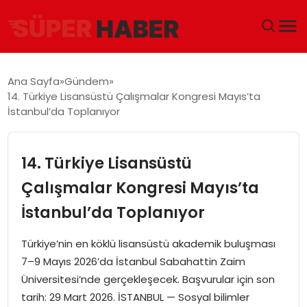
ANA SAYFA
Ana Sayfa
Gündem
14. Türkiye Lisansüstü Çalışmalar Kongresi Mayıs’ta
GÜNDEM
İstanbul’da Toplanıyor
DÜNYA
14. Türkiye Lisansüstü
EĞITIM
Çalışmalar Kongresi Mayıs’ta
İstanbul’da Toplanıyor
EKONOMI
Türkiye’nin en köklü lisansüstü akademik buluşması
MAGAZIN
7–9 Mayıs 2026’da İstanbul Sabahattin Zaim
Üniversitesi’nde gerçekleşecek. Başvurular için son
SAĞLIK
tarih: 29 Mart 2026. İSTANBUL — Sosyal bilimler