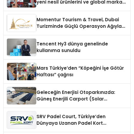
yeni nesil ürünlerini ve global marka
vizyonunu sergiledi
Momentur Tourism & Travel, Dubai
Turizminde Güçlü Operasyon Ağıyla
Fark Yaratıyor
Tencent Hy3 dünya genelinde
kullanıma sunuldu
Mars Türkiye’den “Köpeğini İşe Götür
Haftası” çağrısı
Geleceğin Enerjisi Otoparkınızda:
Güneş Enerjili Carport (Solar
Otopark) Nedir?
SRV Padel Court, Türkiye’den
Dünyaya Uzanan Padel Kort
Üretiminde Güvenin Adresi