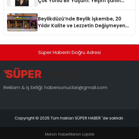
Çok Yönlü Bir Yaşam: Yeşim Şahin
Yaman
Beylikdüzü’nde Beylik İşkembe, 20
Yıldır Kalite ve Lezzetin Değişmeyen
Adresi
Süper Haberin Doğru Adresi
Reklam & iş birliği:
habersonuclari@gmail.com
Copyright © 2025 Tüm hakları SÜPER HABER 'de saklıdır.
Mersin Haber
Mersin Lojistik