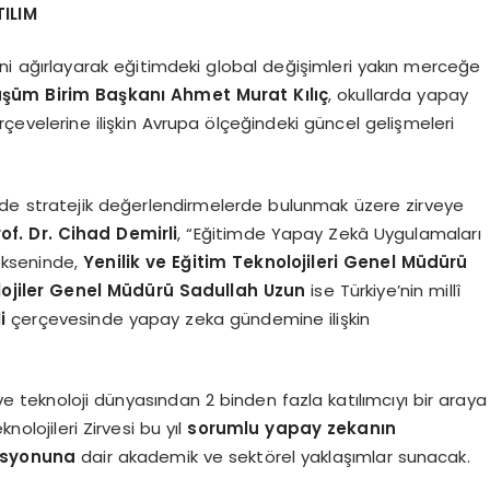
TILIM
isini ağırlayarak eğitimdeki global değişimleri yakın merceğe
şüm Birim Başkanı Ahmet Murat Kılıç
, okullarda yapay
çevelerine ilişkin Avrupa ölçeğindeki güncel gelişmeleri
m de stratejik değerlendirmelerde bulunmak üzere zirveye
of. Dr. Cihad Demirli
, “Eğitimde Yapay Zekâ Uygulamaları
 ekseninde,
Yenilik ve Eğitim Teknolojileri Genel Müdürü
lojiler Genel Müdürü Sadullah Uzun
ise Türkiye’nin millî
i
çerçevesinde yapay zeka gündemine ilişkin
 teknoloji dünyasından 2 binden fazla katılımcıyı bir araya
olojileri Zirvesi bu yıl
sorumlu yapay zekanın
rasyonuna
dair akademik ve sektörel yaklaşımlar sunacak.