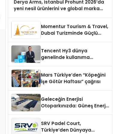
Derya Arms, İstanbul Prohunt 2026’da
yeni nesil ürünlerini ve global marka
vizyonunu sergiledi
Momentur Tourism & Travel,
Dubai Turizminde Güçlü
Operasyon Ağıyla Fark
Yaratıyor
Tencent Hy3 dünya
genelinde kullanıma
sunuldu
Mars Türkiye’den “Köpeğini
İşe Götür Haftası” çağrısı
Geleceğin Enerjisi
Otoparkınızda: Güneş Enerjili
Carport (Solar Otopark)
Nedir?
SRV Padel Court,
Türkiye’den Dünyaya