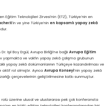
en Eğitim Teknolojileri Zirvesi’nin (ETZ), Türkiye’nin en
acherX
’in ve yine Türkiye’nin
en kapsamlı yapay zekâ
udur.
r. Işıl Boy Ergül, Avrupa Birliği’ne bağlı
Avrupa Eğitim
ev yapmakta ve vakfın yapay zekâ çalışma grubunun
daklı yapay zekâ dokümanlarının Türkçeye kazandırılması ve
e aktif rol almıştır. Ayrıca
Avrupa Konseyi
’nin yapay zekâ
lığı çerçevelerinin geliştirilmesine katkı sunmuştur.
 rolü üzerine ulusal ve uluslararası pek çok konferansta
upa’nın en köklü eğitim teknolojileri konferanslarından biri