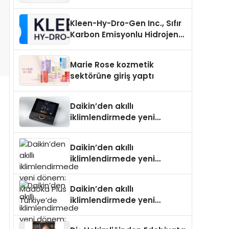
Uzanan Padel Kort
Üretiminde Güvenin Adresi
Kleen-Hy-Dro-Gen Inc., Sıfır
Karbon Emisyonlu Hidrojen
Isıtma Teknolojisinde ISO ve
TSSA Düzenleyici Onaylarını
Marie Rose kozmetik
Aldı
sektörüne giriş yaptı
Daikin’den akıllı
iklimlendirmede yeni
dönem: Madoka Plus
Türkiye’de
Daikin’den akıllı
iklimlendirmede yeni
dönem: Madoka Plus
Türkiye’de
Daikin’den akıllı
iklimlendirmede yeni
dönem: Madoka Plus
Türkiye’de