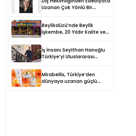
Diş Hekimliğinden Edebiyata
Uzanan Çok Yönlü Bir
Yaşam: Yeşim Şahin Yaman
Beylikdüzü’nde Beylik
İşkembe, 20 Yıldır Kalite ve
Lezzetin Değişmeyen Adresi
İş İnsanı Seyithan Hanoğlu
Türkiye’yi Uluslararası
Arenada Tanıtmayı
Hedefliyor
Mirabellix, Türkiye’den
dünyaya uzanan güçlü
büyümesini sürdürüyor