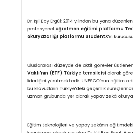
Dr. Işıl Boy Ergül; 2014 yılından bu yana düzenlen
profesyonel
öğretmen eğ
itimi platformu Te
okuryazarlığı platformu StudentX
’in kurucus
Uluslararası düzeyde de aktif görevler üstlenen D
Vakfı’nın (ETF) Türkiye temsilcisi
olarak gör
liderliğini yürütmektedir. UNESCO’nun eğitim o
bu kılavuzların Türkiye’deki geçerlilik süreçlerind
uzman grubunda yer alarak yapay zekâ okuryazar
Eğitim teknolojileri ve yapay zekânın eğitimdeki
konuşmacı olarak yer alan Dr. Işıl Boy Ergül, Avr