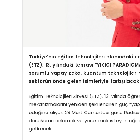
Türkiye’nin eğitim teknolojileri alanındaki e
(ETZ), 13. yılındaki teması “YIKICI PARADİG
sorumlu yapay zeka, kuantum teknolojileri ve
sekt
ö
rün
ö
nde gelen isimleriyle tartışılacak
Eğitim Teknolojileri Zirvesi (ETZ), 13. yılında ö
mekanizmalarını yeniden şekillendiren güç “ya
odağına alıyor. 28 Mart Cumartesi günü Radisso
dönüşümü anlamak ve yönetmek isteyen eğitim 
getirecek.