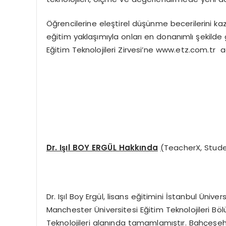
Öğrencilerine eleştirel düşünme becerilerini kazan
eğitim yaklaşımıyla onları en donanımlı şekild
Eğitim Teknolojileri Zirvesi’ne www.etz.com.tr 
Dr. Işı
l BOY ERGÜ
L Hakkında
(
TeacherX, Studen
Dr. Işıl Boy Ergül, lisans eğitimini İstanbul Üniv
Manchester Üniversitesi Eğitim Teknolojileri Bö
Teknolojileri alanında tamamlamıştır. Bahçeşehir