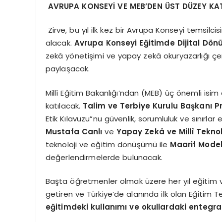
AVRUPA KONSEY
İ
VE MEB
’
DEN Ü
ST D
Ü
ZEY KA
Zirve, bu yıl ilk kez bir Avrupa Konseyi temsilc
alacak.
Avrupa Konseyi Eğitimde Dijital D
ö
nü
zekâ yönetişimi ve yapay zekâ okuryazarlığı çer
paylaşacak.
Millî Eğitim Bakanlığı’ndan (MEB) üç önemli isi
katılacak.
Talim ve Terbiye Kurulu Başkanı Pr
Etik Kılavuzu”nu güvenlik, sorumluluk ve sınırlar
Mustafa Canlı
ve
Yapay Zekâ ve Millî Tekno
teknoloji ve eğitim dönüşümü ile
Maarif Model
değerlendirmelerde bulunacak.
Başta öğretmenler olmak üzere her yıl eğitim ve
getiren ve Türkiye’de alanında ilk olan Eğitim Tekn
eğitimdeki kullanımı ve okullardaki enteg