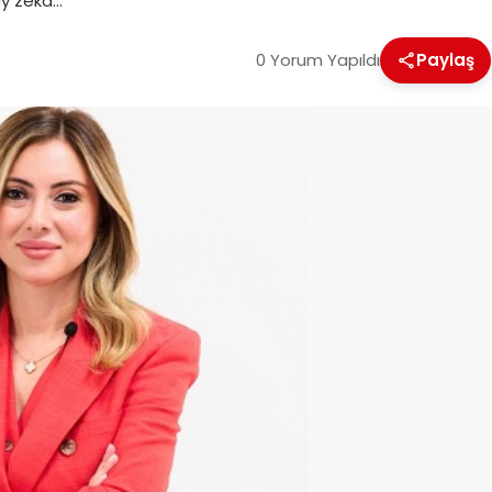
ay zeka…
0 Yorum Yapıldı
Paylaş