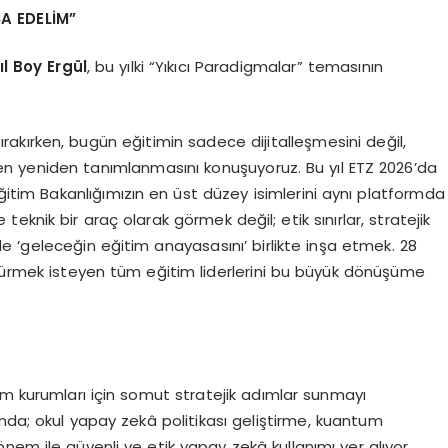
Ş
A EDEL
İM”
şıl Boy Ergül
, bu yılki “Yıkıcı Paradigmalar” temasının
e bırakırken, bugün eğitimin sadece dijitalleşmesini değil,
en yeniden tanımlanmasını konuşuyoruz. Bu yıl ETZ 2026’da
 Eğitim Bakanlığımızın en üst düzey isimlerini aynı platformda
knik bir araç olarak görmek değil; etik sınırlar, stratejik
 ‘geleceğin eğitim anayasasını’ birlikte inşa etmek. 28
ştürmek isteyen tüm eğitim liderlerini bu büyük dönüşüme
tim kurumları için somut stratejik adımlar sunmayı
nda; okul yapay zekâ politikası geliştirme, kuantum
nem ile güvenli ve etik yapay zekâ kullanımı yer alıyor.