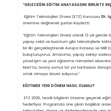
“
GELECE
Ğİ
N E
ĞİTİM ANAYASASINI BİRLİKTE İN
Eğitim Teknolojileri Zirvesi (ETZ) Kurucusu
Dr. I
önemine değinerek şunları kaydetti:
“Eğitim Teknolojileri Zirvesi olarak 13 yılı gerid
yapay zekâ ve kuantum gibi teknolojilerle kökt
bir ilki gerçekleştirerek Avrupa Konseyi ve Millî
buluşturuyoruz. Amacımız, yapay zekâyı sadece te
yönetişim ve yeni öğrenme mimarileri ekseninde
Mart’ta, teoriyi somut bir yol haritasına dönü
ortak olmaya davet ediyoruz.”
EĞİTİMDE YENİ DÖNEM NASIL OLMALI?
ETZ 2026, teorik bilgilerin ötesine geçerek eği
hedefliyor. Programda öne çıkan başlıklar arası
teknolojileri, ölçme ve değerlendirmede yeni dö