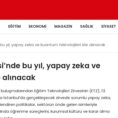
A
EĞITIM
EKONOMI
MAGAZIN
SAĞLIK
SIYASET
e bu yıl, yapay zeka ve kuantum teknolojileri ele alınacak
si’nde bu yıl, yapay zeka ve
e alınacak
 buluşmalarından Eğitim Teknolojileri Zirvesinin (ETZ), 13.
’ta İstanbul’da gerçekleşecek zirvede sorumlu yapay zeka,
lendiren politikalar, sektörün önde gelen isimleriyle
. yılında öğrenme süreçlerini, kurumsal kültürü ve karar alma