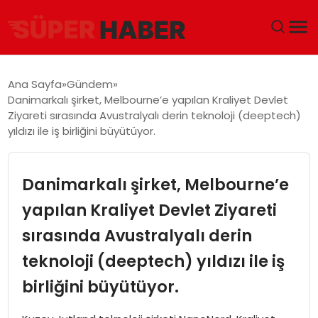
ANA SAYFA
Ana Sayfa
Gündem
Danimarkalı şirket, Melbourne’e yapılan Kraliyet Devlet
GÜNDEM
Ziyareti sırasında Avustralyalı derin teknoloji (deeptech)
yıldızı ile iş birliğini büyütüyor.
DÜNYA
Danimarkalı şirket, Melbourne’e
EĞITIM
yapılan Kraliyet Devlet Ziyareti
EKONOMI
sırasında Avustralyalı derin
MAGAZIN
teknoloji (deeptech) yıldızı ile iş
birliğini büyütüyor.
SAĞLIK