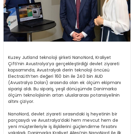
Kuzey Jutland teknoloji şirketi NanoNord, Kraliyet
Çifti’nin Avustralya’ya gerçekleştirdiği devlet ziyareti
kapsamında, Avustralyalı derin teknoloji öncüsü
ElectraLith’ten değeri 160 bin ile 240 bin AUD
(Avustralya Doları) arasında olan ek ölçüm ekipmanı
siparişi aldı. Bu sipariş, yeşil dönüşümde Danimarka
ölçüm teknolojisinin artan uluslararası potansiyelinin
altını çiziyor.
NanoNord, devlet ziyareti sırasındaki iş heyetinin bir
parçasıydı ve Avustralya’daki hem mevcut hem de
yeni müşterileriyle iş ilişkilerini güçlendirme fırsatını
yakaladı. Danimarka Kraliyet Ailesi’nin NanoNord ile ilk