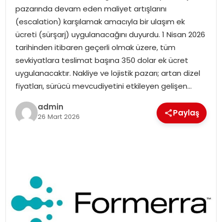
pazarında devam eden maliyet artışlarını
SIYASET
(escalation) karşılamak amacıyla bir ulaşım ek
ücreti (sürşarj) uygulanacağını duyurdu. 1 Nisan 2026
SPOR
tarihinden itibaren geçerli olmak üzere, tüm
sevkiyatlara teslimat başına 350 dolar ek ücret
TEKNOLOJI
uygulanacaktır. Nakliye ve lojistik pazarı; artan dizel
fiyatları, sürücü mevcudiyetini etkileyen gelişen…
YAŞAM
admin
Paylaş
26 Mart 2026