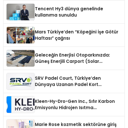
Tencent Hy3 dünya genelinde
kullanıma sunuldu
Mars Türkiye’den “Köpeğini İşe Götür
Haftası” çağrısı
Geleceğin Enerjisi Otoparkınızda:
Güneş Enerjili Carport (Solar
Otopark) Nedir?
SRV Padel Court, Türkiye’den
Dünyaya Uzanan Padel Kort
Üretiminde Güvenin Adresi
Kleen-Hy-Dro-Gen Inc., Sıfır Karbon
Emisyonlu Hidrojen Isıtma
Teknolojisinde ISO ve TSSA
Düzenleyici Onaylarını Aldı
Marie Rose kozmetik sektörüne giriş